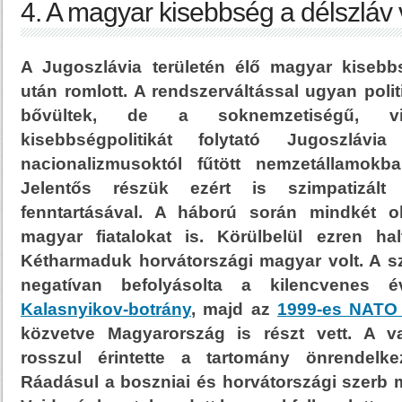
4. A magyar kisebbség a délszláv 
A Jugoszlávia területén élő magyar kisebb
után romlott. A rendszerváltással ugyan poli
bővültek, de a soknemzetiségű, vis
kisebbségpolitikát folytató Jugoszlávi
nacionalizmusoktól fűtött nemzetállamokba
Jelentős részük ezért is szimpatizált
fenntartásával. A háború során mindkét o
magyar fiatalokat is. Körülbelül ezren ha
Kétharmaduk horvátországi magyar volt. A s
negatívan befolyásolta a kilencvenes 
Kalasnyikov-botrány
, majd az
1999-es NATO 
közvetve Magyarország is részt vett. A v
rosszul érintette a tartomány önrendelke
Ráadásul a boszniai és horvátországi szerb 