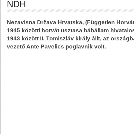
NDH
Nezavisna Država Hrvatska, (Független Horvát
1945 közötti horvát usztasa bábállam hivatalo
1943 között II. Tomiszláv király állt, az ország
vezető Ante Pavelics poglavnik volt.