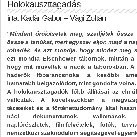
Holokauszttagadás
írta: Kádár Gábor – Vági Zoltán
"
Mindent örökítsetek meg, szedjétek össze a
össze a tanúkat, mert egyszer eljön majd a nap
rohadék, és azt mondja, hogy mindez meg s
ezt mondta Eisenhower tábornok, miután a s
hogy mit műveltek a nácik a táborokban. A
haderők főparancsnoka, a későbbi amer
hamarabb beigazolódott, mint gondolta volna.
A holokauszttagadók főbb állításai az elmú
változtak. A következőkben a megvizsg
téziseiket és a történettudomány által haszná
náci dokumentumok, vallomások, vi
naplórészletek, filmfelvételek, fotók, te
nemzetközi szakirodalom segítségével egyenké