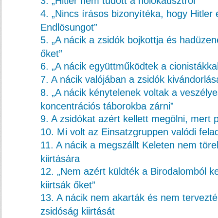
3. „Hitler nem tudott a holokausztról”
4. „Nincs írásos bizonyítéka, hogy Hitler 
Endlösungot”
5. „A nácik a zsidók bojkottja és hadüzen
őket”
6. „A nácik együttműködtek a cionistákka
7. A nácik valójában a zsidók kivándorlá
8. „A nácik kénytelenek voltak a veszélye
koncentrációs táborokba zárni”
9. A zsidókat azért kellett megölni, mert 
10. Mi volt az Einsatzgruppen valódi fela
11. A nácik a megszállt Keleten nem töre
kiirtására
12. „Nem azért küldték a Birodalomból ke
kiirtsák őket”
13. A nácik nem akarták és nem tervezték
zsidóság kiirtását