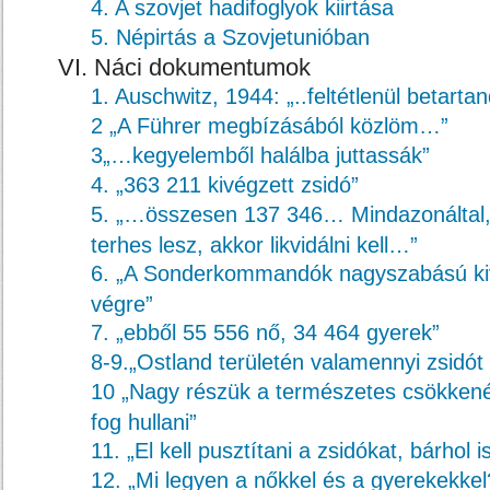
4. A szovjet hadifoglyok kiirtása
5. Népirtás a Szovjetunióban
VI. Náci dokumentumok
1. Auschwitz, 1944: „..feltétlenül betartan
2 „A Führer megbízásából közlöm…”
3„…kegyelemből halálba juttassák”
4. „363 211 kivégzett zsidó”
5. „…összesen 137 346… Mindazonáltal,
terhes lesz, akkor likvidálni kell…”
6. „A Sonderkommandók nagyszabású kiv
végre”
7. „ebből 55 556 nő, 34 464 gyerek”
8-9.„Ostland területén valamennyi zsidót li
10 „Nagy részük a természetes csökkené
fog hullani”
11. „El kell pusztítani a zsidókat, bárhol i
12. „Mi legyen a nőkkel és a gyerekekkel