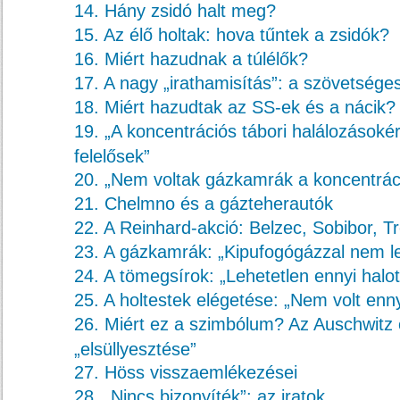
14. Hány zsidó halt meg?
15. Az élő holtak: hova tűntek a zsidók?
16. Miért hazudnak a túlélők?
17. A nagy „irathamisítás”: a szövetsége
18. Miért hazudtak az SS-ek és a nácik?
19. „A koncentrációs tábori halálozásoké
felelősek”
20. „Nem voltak gázkamrák a koncentrác
21. Chelmno és a gázteherautók
22. A Reinhard-akció: Belzec, Sobibor, Tr
23. A gázkamrák: „Kipufogógázzal nem le
24. A tömegsírok: „Lehetetlen ennyi halot
25. A holtestek elégetése: „Nem volt enny
26. Miért ez a szimbólum? Az Auschwitz 
„elsüllyesztése”
27. Höss visszaemlékezései
28. „Nincs bizonyíték”: az iratok