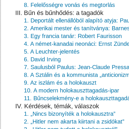
8. Felelősségre vonás és megtorlás
III. Bűn és bűnhődés: a tagadók
1. Deportált ellenállóból alapító atyja: Pa
2. Amerikai mester és tanítványa: Barn
3. Egy francia tanár: Robert Faurisson
4. A német-kanadai neonáci: Ernst Zünde
5. A Leuchter-jelentés
6. David Irving
7. Saulusból Paulus: Jean-Claude Press
8. A Sztálin és a kommunista „anticioniz
9. Az iszlám és a holokauszt
10. A modern holokauszttagadás-ipar
11. Bűncselekmény-e a holokauszttagad
IV. Kérdések, témák, válaszok
1. „Nincs bizonyíték a holokausztra”
2. „Hitler nem akarta kiirtani a zsidókat”