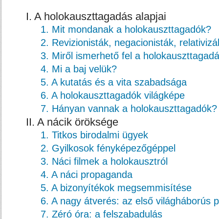
I. A holokauszttagadás alapjai
1. Mit mondanak a holokauszttagadók?
2. Revizionisták, negacionisták, relativizá
3. Miről ismerhető fel a holokauszttagad
4. Mi a baj velük?
5. A kutatás és a vita szabadsága
6. A holokauszttagadók világképe
7. Hányan vannak a holokauszttagadók?
II. A nácik öröksége
1. Titkos birodalmi ügyek
2. Gyilkosok fényképezőgéppel
3. Náci filmek a holokausztról
4. A náci propaganda
5. A bizonyítékok megsemmisítése
6. A nagy átverés: az első világháborús
7. Zéró óra: a felszabadulás