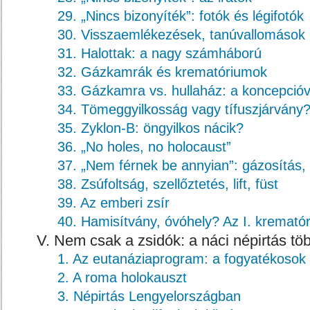
29. „Nincs bizonyíték”: fotók és légifotók
30. Visszaemlékezések, tanúvallomások
31. Halottak: a nagy számháború
32. Gázkamrák és krematóriumok
33. Gázkamra vs. hullaház: a koncepcióv
34. Tömeggyilkosság vagy tífuszjárvány
35. Zyklon-B: öngyilkos nácik?
36. „No holes, no holocaust”
37. „Nem férnek be annyian”: gázosítás,
38. Zsúfoltság, szellőztetés, lift, füst
39. Az emberi zsír
40. Hamisítvány, óvóhely? Az I. kremató
V. Nem csak a zsidók: a náci népirtás tö
1. Az eutanáziaprogram: a fogyatékosok
2. A roma holokauszt
3. Népirtás Lengyelországban