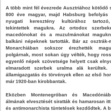
A több mint fél évezrede Ausztriához kötődő 
800 éve magyar, majd Habsburg befolyás a
nyugati keresztény kultúrához tartozó,
tekintettek magukra. Az ortodox szerbeke
macedónokat és a muzulmánokat maguknál 
balkáni népeknek tartották. Bár az osztrák
Monarchiában sokszor érezhették magu
polgárnak, most sokan úgy vélték, hogy rossz
egyenlő népek szövetsége helyett csak elnyo
elmaradott szerbek uralma alá kerültek.
államigazgatás és törvények ellen az első hor
már 1920-ban kirobbantak.
Eközben Montenegróban és Macedóniáb
álmának elvesztését siratták és hamarosan itt
és antimonarchista tüntetések kezdődtek. A 