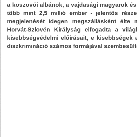
a koszovói albánok, a vajdasági magyarok é
több mint 2,5 millió ember - jelentős rész
megjelenését idegen megszállásként élte
Horvát-Szlovén Királyság elfogadta a vilá
kisebbségvédelmi előírásait, e kisebbsége
diszkrimináció számos formájával szembesült