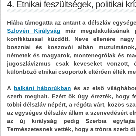
4. Etnikai feszültségek, politikai kr
Hiába támogatta az antant a délszláv egysége
Szlovén Királyság
már megalakulásának p
konfliktussal küzdött. Neve ellenére nagy
boszniai és koszovói albán muzulmánok
németek és magyarok, montenegróiak és ma
jugoszlávizmus csak keveseket vonzott, 
különböző etnikai csoportok eltérően élték me
A
balkáni háborúkban
és az első világhábo
szerb meghalt. Ezért ők úgy érezték, hogy f
többi délszláv népért, a régóta várt, közös s
az egységes délszláv állam a szenvedésért eln
az új királyság pedig Szerbia egyfajta 
Természetesnek vették, hogy a trónra szerb din