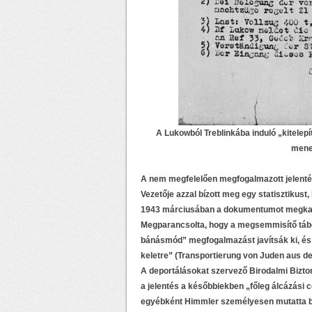
A Lukowból Treblinkába induló „kitelep
menet
A nem megfelelően megfogalmazott jelentése
Vezetője azzal bízott meg egy statisztikust,
1943 márciusában a dokumentumot megkapta
Megparancsolta, hogy a megsemmisítő tábo
bánásmód” megfogalmazást javítsák ki, és h
keletre” (Transportierung von Juden aus de
A deportálásokat szervező Birodalmi Bizton
a jelentés a későbbiekben „főleg álcázási cé
egyébként Himmler személyesen mutatta be