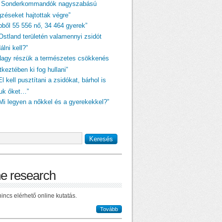
A Sonderkommandók nagyszabású
gzéseket hajtottak végre”
ebből 55 556 nő, 34 464 gyerek”
„Ostland területén valamennyi zsidót
dálni kell?”
Nagy részük a természetes csökkenés
keztében ki fog hullani”
El kell pusztítani a zsidókat, bárhol is
juk őket…”
„Mi legyen a nőkkel és a gyerekekkel?”
ne research
incs elérhető online kutatás.
Tovább