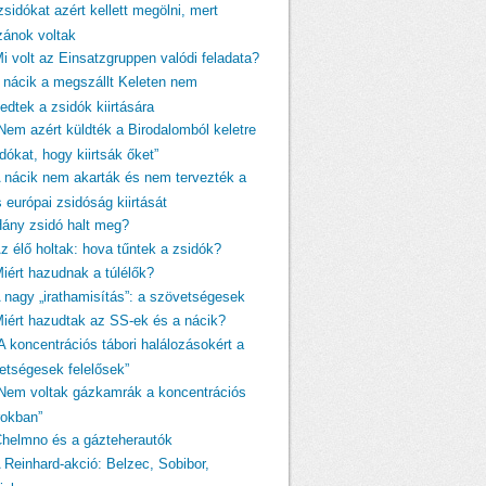
zsidókat azért kellett megölni, mert
izánok voltak
Mi volt az Einsatzgruppen valódi feladata?
A nácik a megszállt Keleten nem
edtek a zsidók kiirtására
„Nem azért küldték a Birodalomból keletre
dókat, hogy kiirtsák őket”
A nácik nem akarták és nem tervezték a
s európai zsidóság kiirtását
Hány zsidó halt meg?
Az élő holtak: hova tűntek a zsidók?
Miért hazudnak a túlélők?
A nagy „irathamisítás”: a szövetségesek
Miért hazudtak az SS-ek és a nácik?
A koncentrációs tábori halálozásokért a
etségesek felelősek”
„Nem voltak gázkamrák a koncentrációs
rokban”
Chelmno és a gázteherautók
A Reinhard-akció: Belzec, Sobibor,