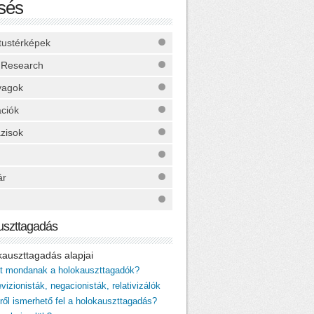
sés
ktustérképek
 Research
yagok
ációk
zisok
ár
uszttagadás
okauszttagadás alapjai
it mondanak a holokauszttagadók?
vizionisták, negacionisták, relativizálók
iről ismerhető fel a holokauszttagadás?