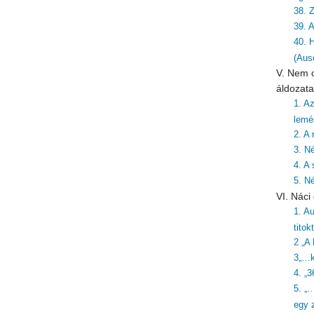
38. Z
39. 
40. 
(Aus
V. Nem c
áldozata
1. A
lemé
2. A
3. N
4. A 
5. N
VI. Nác
1. Au
titok
2 „A
3„…k
4. „3
5. „
egy z