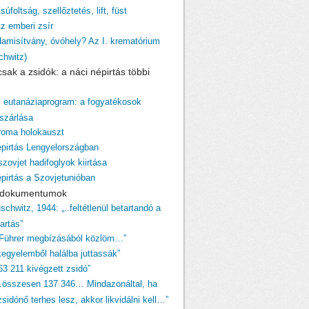
súfoltság, szellőztetés, lift, füst
Az emberi zsír
Hamisítvány, óvóhely? Az I. krematórium
chwitz)
sak a zsidók: a náci népirtás többi
z eutanáziaprogram: a fogyatékosok
szárlása
 roma holokauszt
épirtás Lengyelországban
szovjet hadifoglyok kiirtása
épirtás a Szovjetunióban
i dokumentumok
schwitz, 1944: „..feltétlenül betartandó a
tartás”
 Führer megbízásából közlöm…”
egyelemből halálba juttassák”
63 211 kivégzett zsidó”
…összesen 137 346… Mindazonáltal, ha
sidónő terhes lesz, akkor likvidálni kell…”