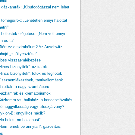
linka
A gázkamrák: „Kipufogógázzal nem lehet
 tömegsírok: „Lehetetlen ennyi halottat
etni”
A holtestek elégetése: „Nem volt ennyi
n és fa”
Miért ez a szimbólum? Az Auschwitz
ahajó „elsüllyesztése”
Höss visszaemlékezései
Nincs bizonyíték”: az iratok
Nincs bizonyíték”: fotók és légifotók
Visszaemlékezések, tanúvallomások
Halottak: a nagy számháború
Gázkamrák és krematóriumok
Gázkamra vs. hullaház: a koncepcióváltás
Tömeggyilkosság vagy tífuszjárvány?
Zyklon-B: öngyilkos nácik?
„No holes, no holocaust”
„Nem férnek be annyian”: gázosítás,
és