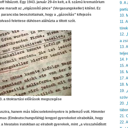
ff hibázott. Egy 1943. január 29-én kelt, a II. számú krematórium
9. A 
nne maradt az „elgázosító pince” (Vergasungskeller) kitétel. Ez
part
a parancsba beosztottainak, hogy a „gázosítás” kifejezés
10. 
olvasó felettese dühösen aláhúzta a tiltott szót.
11. 
törek
12. 
a zsi
13. 
telje
14. 
15. 
16. 
17. 
18. 
19. „
szöv
. a titoktartási előírások megszegése
20. 
tábo
usztra, hanem más bűncselekményekre is jellemző volt. Himmler
21. 
lmas (Eindeutschungsfähig) lengyel gyerekeket elrabolták, hogy
22. 
a hivatalos iratokban az elrabolt gyerekek, mint „a visszahódított