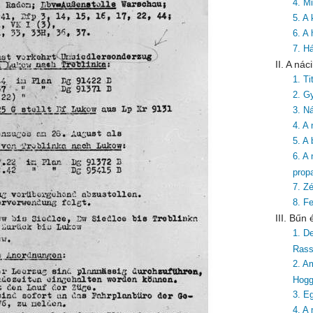
4. Mi
5. A
6. A
7. H
II. A ná
1. T
2. G
3. Ná
4. A
5. A
6. A
prop
7. Zé
8. F
III. Bűn
1. De
Rass
2. A
Hog
3. E
4. A