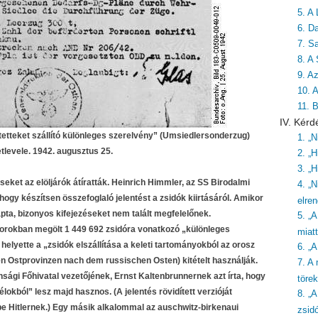
5. A 
6. Da
7. S
8. A
9. A
10. 
11. 
IV. Kérd
ítetteket szállító különleges szerelvény” (Umsiedlersonderzug)
1. „
levele. 1942. augusztus 25.
2. „H
3. „H
ket az elöljárók átíratták. Heinrich Himmler, az SS Birodalmi
4. „N
 hogy készítsen összefoglaló jelentést a zsidók kiirtásáról. Amikor
elre
, bizonyos kifejezéseket nem talált megfelelőnek.
5. „
rokban megölt 1 449 692 zsidóra vonatkozó „különleges
miatt
elyette a „zsidók elszállítása a keleti tartományokból az orosz
6. „
n Ostprovinzen nach dem russischen Osten) kitételt használják.
7. A
sági Főhivatal vezetőjének, Ernst Kaltenbrunnernek azt írta, hogy
töre
lokból” lesz majd hasznos. (A jelentés rövidített verzióját
8. „
 Hitlernek.) Egy másik alkalommal az auschwitz-birkenaui
zsid