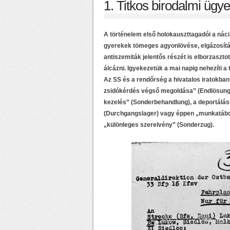
1. Titkos birodalmi ügy
A történelem első holokauszttagadói a náci
gyerekek tömeges agyonlövése, elgázosítás
antiszemiták jelentős részét is elborzaszto
álcázni. Igyekezetük a mai napig nehezíti a
Az SS és a rendőrség a hivatalos iratokban k
zsidókérdés végső megoldása” (Endlösung d
kezelés” (Sonderbehandlung), a deportálásb
(Durchgangslager) vagy éppen „munkatábor” 
„különleges szerelvény” (Sonderzug).