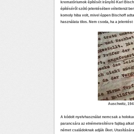
krematóriumok építését irányító Karl Bischo
építéséről szóló jelentésében véletlenül be
komoly hiba volt, mivel éppen Bischoff adt
használata tilos. Nem csoda, ha a jelentést 
Auschwitz, 1943
A kódolt nyelvhasználat nemcsak a holoka
parancsára az elnémetesítésre fajilag alka
német családoknak adják őket. Utasítására 