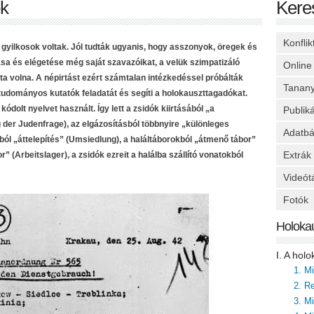
ek
Kere
Konfli
 gyilkosok voltak. Jól tudták ugyanis, hogy asszonyok, öregek és
a és elégetése még saját szavazóikat, a velük szimpatizáló
Online
tta volna. A népirtást ezért számtalan intézkedéssel próbálták
Tanan
 tudományos kutatók feladatát és segíti a holokauszttagadókat.
ódolt nyelvet használt. Így lett a zsidók kiirtásából „a
Publik
er Judenfrage), az elgázosításból többnyire „különleges
Adatbá
ól „áttelepítés” (Umsiedlung), a haláltáborokból „átmenő tábor”
Extrák
(Arbeitslager), a zsidók ezreit a halálba szállító vonatokból
Videót
Fotók
Holoka
I. A hol
1. M
2. Re
3. M