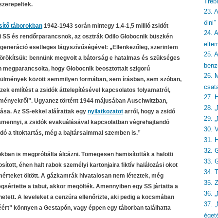
Treb
szerepeltek.
23. 
ölni”
ítő táborokban
1942-1943 során mintegy 1,4-1,5 millió zsidót
24. A
blini SS és rendőrparancsnok, az osztrák Odilo Globocnik büszkén
eltem
 generáció esetleges lágyszívűségével: „Ellenkezőleg, szerintem
25. 
örökítsük: bennünk megvolt a bátorság e hatalmas és szükséges
benzi
megparancsolta, hogy Globocnik beosztottait szigorú
26. 
örülmények között semmilyen formában, sem írásban, sem szóban,
csat
k említést a zsidók áttelepítésével kapcsolatos folyamatról,
27. 
seményekről”. Ugyanez történt 1944 májusában Auschwitzban,
28. „
ása. Az SS-ekkel aláírattak egy
nyilatkozatot
arról, hogy a zsidó
29. „
alamennyi, a zsidók evakuálásával kapcsolatban végrehajtandó
30. 
ndó a titoktartás, még a bajtársaimmal szemben is.”
31. 
32. 
ban is megpróbálta álcázni. Tömegesen hamisították a halotti
33. 
sított, éhen halt rabok személyi kartonjaira fiktív halálozási okot
34. 
érteket öltött. A gázkamrák hivatalosan nem léteztek, még
35. 
 megsértette a tabut, akkor megölték. Amennyiben egy SS jártatta a
36. 
etett. A leveleket a cenzúra ellenőrizte, aki pedig a kocsmában
37. 
éért” könnyen a Gestapón, vagy éppen egy táborban találhatta
éget