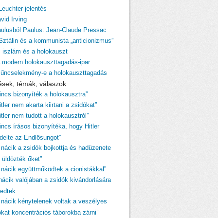
Leuchter-jelentés
vid Irving
aulusból Paulus: Jean-Claude Pressac
 Sztálin és a kommunista „anticionizmus”
z iszlám és a holokauszt
A modern holokauszttagadás-ipar
Bűncselekmény-e a holokauszttagadás
ések, témák, válaszok
Nincs bizonyíték a holokausztra”
itler nem akarta kiirtani a zsidókat”
itler nem tudott a holokausztról”
incs írásos bizonyítéka, hogy Hitler
ndelte az Endlösungot”
A nácik a zsidók bojkottja és hadüzenete
 üldözték őket”
A nácik együttműködtek a cionistákkal”
 nácik valójában a zsidók kivándorlására
kedtek
A nácik kénytelenek voltak a veszélyes
ókat koncentrációs táborokba zárni”