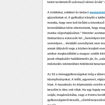
keleti területekről származó német árvák” 
A treblinkai, sobibori és belzeci
megsemmis
gázosítottak el. A gyilkolást irányító a lu
mondta, hogy nem kell törődni a következő
bronztáblákat kéne eltemetnünk, hogy meg
munka végrehajtásához.” Himmler azonban 
titoktartásra eskessék fel: „Semmilyen k
semmilyen… kívülálló személynek nem tesze
annak állásáról vagy a közben lezajlott e
amikor megkezdődött a magyar zsidók kiirt
javak ellopásáért halálbüntetés jár, és „v
intézkedés tekintetében feltétlenül betarta
Az SS a tömeggyilkosságokat még a táborok
bizonyítványokat. A lelőtt, agyonvert, elgázo
írtak. A hazudozás és képmutatás extrém m
beszélni is tilos volt róluk. Ha egy fogoly
száját, magánzárkába, vagy a frontra kerülh
gyilkosságokról beszélt, „rémhírterjesztés