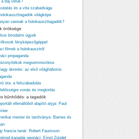
 a baj velük?
 kutatás és a vita szabadsága
 holokauszttagadók világképe
ányan vannak a holokauszttagadók?
cik öröksége
itkos birodalmi ügyek
yilkosok fényképezőgéppel
ci filmek a holokausztról
 náci propaganda
 bizonyítékok megsemmisítése
 nagy átverés: az első világháborús
aganda
ró óra: a felszabadulás
elelősségre vonás és megtorlás
 és bűnhődés: a tagadók
portált ellenállóból alapító atyja: Paul
inier
merikai mester és tanítványa: Barnes és
gan
gy francia tanár: Robert Faurisson
 német-kanadai neonáci: Ernst Zündel