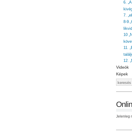
6. „
kivé
7. „
8-9.
likvi
10 „
követ
11. „
talál
12. 
Videók
Képek
Onli
Jelenleg n