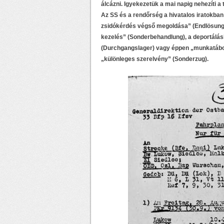
álcázni. Igyekezetük a mai napig nehezíti a
Az SS és a rendőrség a hivatalos iratokban k
zsidókérdés végső megoldása” (Endlösung d
kezelés” (Sonderbehandlung), a deportálásb
(Durchgangslager) vagy éppen „munkatábor” 
„különleges szerelvény” (Sonderzug).