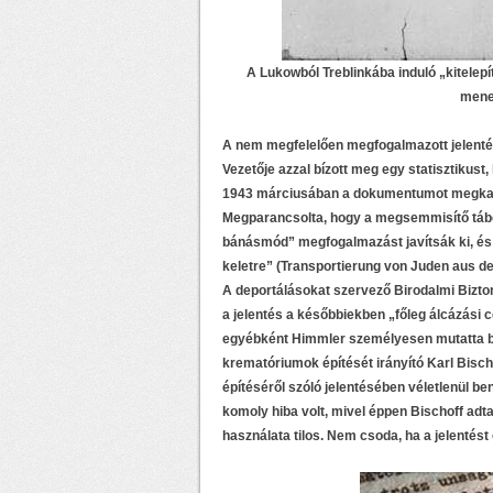
A Lukowból Treblinkába induló „kitelep
menet
A nem megfelelően megfogalmazott jelentése
Vezetője azzal bízott meg egy statisztikust,
1943 márciusában a dokumentumot megkapta
Megparancsolta, hogy a megsemmisítő tábo
bánásmód” megfogalmazást javítsák ki, és h
keletre” (Transportierung von Juden aus de
A deportálásokat szervező Birodalmi Bizton
a jelentés a későbbiekben „főleg álcázási cé
egyébként Himmler személyesen mutatta be
krematóriumok építését irányító Karl Bischo
építéséről szóló jelentésében véletlenül be
komoly hiba volt, mivel éppen Bischoff adt
használata tilos. Nem csoda, ha a jelentést 