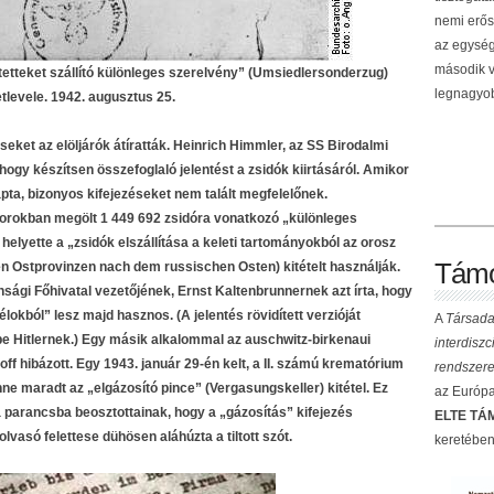
nemi erős
az egység
második v
ítetteket szállító különleges szerelvény” (Umsiedlersonderzug)
legnagyob
levele. 1942. augusztus 25.
ket az elöljárók átíratták. Heinrich Himmler, az SS Birodalmi
 hogy készítsen összefoglaló jelentést a zsidók kiirtásáról. Amikor
, bizonyos kifejezéseket nem talált megfelelőnek.
rokban megölt 1 449 692 zsidóra vonatkozó „különleges
elyette a „zsidók elszállítása a keleti tartományokból az orosz
Támo
n Ostprovinzen nach dem russischen Osten) kitételt használják.
sági Főhivatal vezetőjének, Ernst Kaltenbrunnernek azt írta, hogy
lokból” lesz majd hasznos. (A jelentés rövidített verzióját
A
Társada
 Hitlernek.) Egy másik alkalommal az auschwitz-birkenaui
interdisz
ff hibázott. Egy 1943. január 29-én kelt, a II. számú krematórium
rendszere
nne maradt az „elgázosító pince” (Vergasungskeller) kitétel. Ez
az Európai
a parancsba beosztottainak, hogy a „gázosítás” kifejezés
ELTE TÁM
olvasó felettese dühösen aláhúzta a tiltott szót.
keretében