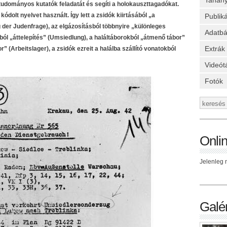
Tanan
 tudományos kutatók feladatát és segíti a holokauszttagadókat.
ódolt nyelvet használt. Így lett a zsidók kiirtásából „a
Publik
er Judenfrage), az elgázosításból többnyire „különleges
Adatbá
ól „áttelepítés” (Umsiedlung), a haláltáborokból „átmenő tábor”
Extrák
(Arbeitslager), a zsidók ezreit a halálba szállító vonatokból
Videót
Fotók
Onli
Jelenleg n
Galér