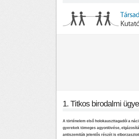
1. Titkos birodalmi ügy
A történelem első holokauszttagadói a náci
gyerekek tömeges agyonlövése, elgázosítás
antiszemiták jelentős részét is elborzaszto