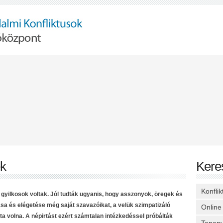
ek
Kere
Konfli
 gyilkosok voltak. Jól tudták ugyanis, hogy asszonyok, öregek és
a és elégetése még saját szavazóikat, a velük szimpatizáló
Online
tta volna. A népirtást ezért számtalan intézkedéssel próbálták