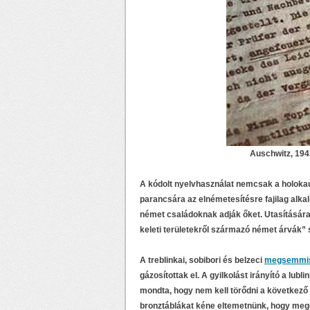
Auschwitz, 1943
A kódolt nyelvhasználat nemcsak a holoka
parancsára az elnémetesítésre fajilag alka
német családoknak adják őket. Utasítására 
keleti területekről származó német árvák” 
A treblinkai, sobibori és belzeci
megsemmis
gázosítottak el. A gyilkolást irányító a lu
mondta, hogy nem kell törődni a következő
bronztáblákat kéne eltemetnünk, hogy meg