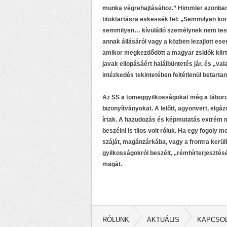
munka végrehajtásához.” Himmler azonban 
titoktartásra eskessék fel: „Semmilyen k
semmilyen… kívülálló személynek nem tesze
annak állásáról vagy a közben lezajlott e
amikor megkezdődött a magyar zsidók kiirt
javak ellopásáért halálbüntetés jár, és „v
intézkedés tekintetében feltétlenül betarta
Az SS a tömeggyilkosságokat még a táborok
bizonyítványokat. A lelőtt, agyonvert, elgázo
írtak. A hazudozás és képmutatás extrém m
beszélni is tilos volt róluk. Ha egy fogoly
száját, magánzárkába, vagy a frontra kerülh
gyilkosságokról beszélt, „rémhírterjesztés
magát.
RÓLUNK
AKTUÁLIS
KAPCSO