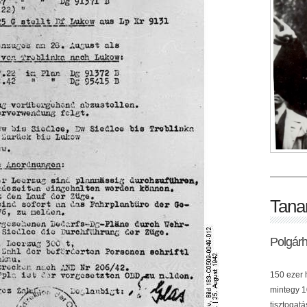
Tana
Polgár
150 ezer h
mintegy 10
tisztogat