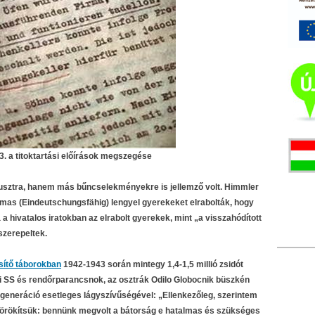
. a titoktartási előírások megszegése
usztra, hanem más bűncselekményekre is jellemző volt. Himmler
lmas (Eindeutschungsfähig) lengyel gyerekeket elrabolták, hogy
a hivatalos iratokban az elrabolt gyerekek, mint „a visszahódított
szerepeltek.
ítő táborokban
1942-1943 során mintegy 1,4-1,5 millió zsidót
blini SS és rendőrparancsnok, az osztrák Odilo Globocnik büszkén
 generáció esetleges lágyszívűségével: „Ellenkezőleg, szerintem
örökítsük: bennünk megvolt a bátorság e hatalmas és szükséges