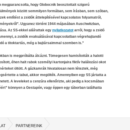
megparancsolta, hogy Globocnik beosztottait szigorú
örülmények között semmilyen formában, sem írásban, sem szóban,
k említést a zsidók áttelepítésével kapcsolatos folyamatról,
seményekről”. Ugyanez történt 1944 májusában Auschwitzban,
ása. Az SS-ekkel aláírattak egy
nyilatkozatot
arról, hogy a zsidó
alamennyi, a zsidók evakuálásával kapcsolatban végrehajtandó
ndó a titoktartás, még a bajtársaimmal szemben is.”
ban is megpróbálta álcázni. Tömegesen hamisították a halotti
sított, éhen halt rabok személyi kartonjaira fiktív halálozási okot
érteket öltött. A gázkamrák hivatalosan nem léteztek, még
 megsértette a tabut, akkor megölték. Amennyiben egy SS jártatta a
etett. A leveleket a cenzúra ellenőrizte, aki pedig a kocsmában
éért” könnyen a Gestapón, vagy éppen egy táborban találhatta
LAT
PARTNEREINK