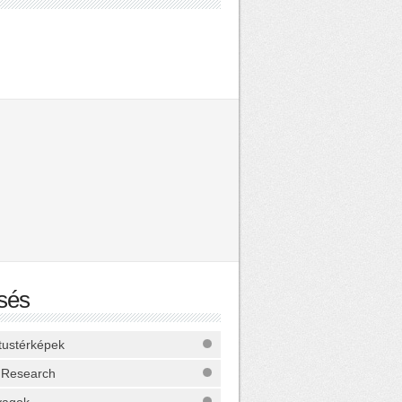
sés
ktustérképek
 Research