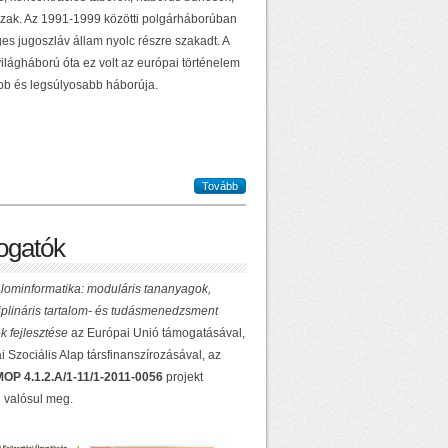
zak. Az 1991-1999 közötti polgárháborúban
es jugoszláv állam nyolc részre szakadt. A
ilágháború óta ez volt az európai történelem
b és legsúlyosabb háborúja.
Tovább
gatók
lominformatika: moduláris tananyagok,
ciplináris tartalom- és tudásmenedzsment
k fejlesztése
az Európai Unió támogatásával,
 Szociális Alap társfinanszírozásával, az
OP 4.1.2.A/1-11/1-2011-0056
projekt
 valósul meg.