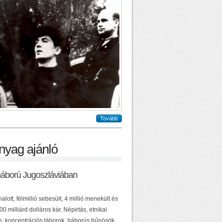
Tovább
nyag ajánló
háború Jugoszláviában
alott, félmillió sebesült, 4 millió menekült és
0 milliárd dolláros kár. Népirtás, etnikai
ás, koncentrációs táborok, háborús bűnösök,