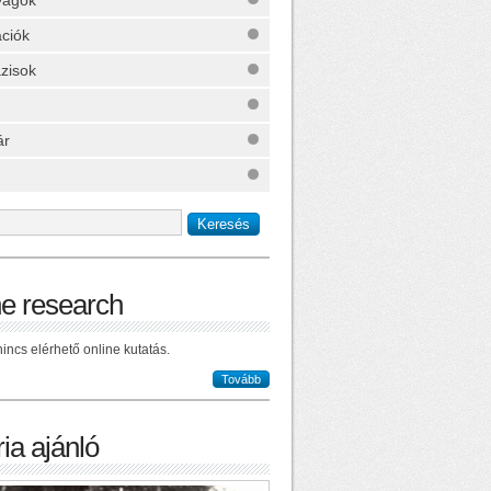
yagok
ációk
zisok
ár
ne research
incs elérhető online kutatás.
Tovább
ia ajánló