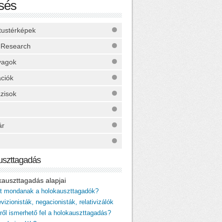
sés
ktustérképek
 Research
yagok
ációk
zisok
ár
uszttagadás
okauszttagadás alapjai
it mondanak a holokauszttagadók?
vizionisták, negacionisták, relativizálók
iről ismerhető fel a holokauszttagadás?