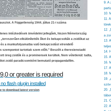
9. A 
part
10. 
11. 
ausztot. A Függetlenség 1944. július 21-i száma
törek
12. 
ellenes intézkedések önvédelmi jellegűek, hiszen Németország
a zsi
 „tervszerűen elkülönítették őket és bekapcsolták a zsidókat az
13. 
és a munkafolyamatba való bekapcsolást elrendelő
telje
szempontot tartottak szem előtt.” Beszélt a theresienstadti
14. 
ezett öreg zsidók és a prominensek kerültek. Nem véletlenül: tudta,
15. 
dtot zsidó paradicsomként bemutató propagandafilm.
16. 
17. 
9,0 or greater is required
18. 
19. „
no flash plugin installed
szöv
20. 
re to download latest version
tábo
21. 
22. 