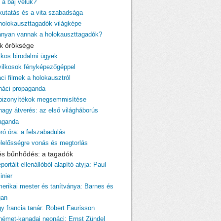
 a baj velük?
 kutatás és a vita szabadsága
 holokauszttagadók világképe
ányan vannak a holokauszttagadók?
cik öröksége
itkos birodalmi ügyek
yilkosok fényképezőgéppel
ci filmek a holokausztról
 náci propaganda
 bizonyítékok megsemmisítése
 nagy átverés: az első világháborús
aganda
ró óra: a felszabadulás
elelősségre vonás és megtorlás
 és bűnhődés: a tagadók
portált ellenállóból alapító atyja: Paul
inier
merikai mester és tanítványa: Barnes és
gan
gy francia tanár: Robert Faurisson
 német-kanadai neonáci: Ernst Zündel