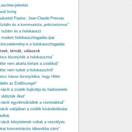
Leuchter-jelentés
vid Irving
aulusból Paulus: Jean-Claude Pressac
 Sztálin és a kommunista „anticionizmus”
z iszlám és a holokauszt
A modern holokauszttagadás-ipar
Bűncselekmény-e a holokauszttagadás
ések, témák, válaszok
Nincs bizonyíték a holokausztra”
itler nem akarta kiirtani a zsidókat”
itler nem tudott a holokausztról”
incs írásos bizonyítéka, hogy Hitler
ndelte az Endlösungot”
A nácik a zsidók bojkottja és hadüzenete
 üldözték őket”
A nácik együttműködtek a cionistákkal”
 nácik valójában a zsidók kivándorlására
kedtek
A nácik kénytelenek voltak a veszélyes
ókat koncentrációs táborokba zárni”