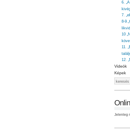
6. „
kivé
7. „
8-9.
likvi
10 „
követ
11. „
talál
12. 
Videók
Képek
Onli
Jelenleg n