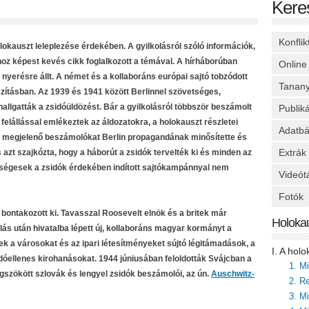
Kere
Konfli
holokauszt leleplezése érdekében. A gyilkolásról szóló információk,
oz képest kevés cikk foglalkozott a témával. A hírháborúban
Online
yerésre állt. A német és a kollaboráns európai sajtó tobzódott
Tanan
szításban. Az 1939 és 1941 között Berlinnel szövetséges,
allgatták a zsidóüldözést. Bár a gyilkolásról többször beszámolt
Publik
elállással emlékeztek az áldozatokra, a holokauszt részletei
Adatbá
 megjelenő beszámolókat Berlin propagandának minősítette és
Extrák
azt szajkózta, hogy a háborút a zsidók tervelték ki és minden az
etségesek a zsidók érdekében indított sajtókampánnyal nem
Videót
Fotók
ntakozott ki. Tavasszal Roosevelt elnök és a britek már
Holoka
ás után hivatalba lépett új, kollaboráns magyar kormányt a
k a városokat és az ipari létesítményeket sújtó légitámadások, a
I. A hol
idóellenes kirohanásokat. 1944 júniusában feloldották Svájcban a
1. M
gszökött szlovák és lengyel zsidók beszámolói, az ún.
Auschwitz-
2. Re
3. M