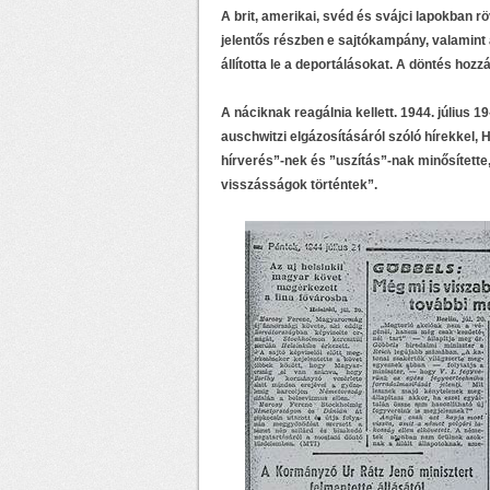
A brit, amerikai, svéd és svájci lapokban rö
jelentős részben e sajtókampány, valamint
állította le a deportálásokat. A döntés ho
A náciknak reagálnia kellett. 1944. július 
auschwitzi elgázosításáról szóló hírekkel,
hírverés”-nek és ”uszítás”-nak minősített
visszásságok történtek”.