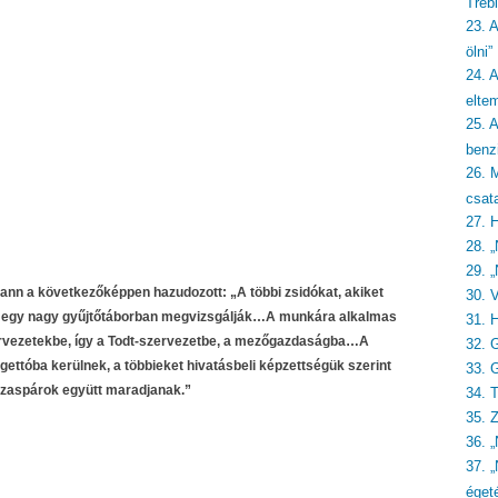
Treb
23. 
ölni”
24. A
eltem
25. 
benzi
26. 
csat
27. 
28. „
29. „
ann a következőképpen hazudozott: „A többi zsidókat, akiket
30. 
int egy nagy gyűjtőtáborban megvizsgálják…A munkára alkalmas
31. 
ervezetekbe, így a Todt-szervezetbe, a mezőgazdaságba…A
32. 
ettóba kerülnek, a többieket hivatásbeli képzettségük szerint
33. 
házaspárok együtt maradjanak.”
34. 
35. 
36. 
37. 
éget