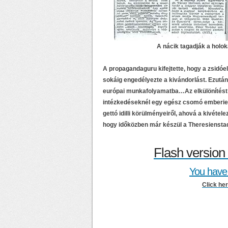
A nácik tagadják a holok
A propagandaguru kifejtette, hogy a zsidó
sokáig engedélyezte a kivándorlást. Ezután
európai munkafolyamatba…Az elkülönítést 
intézkedéseknél egy egész csomó emberies 
gettó idilli körülményeiről, ahová a kivétel
hogy időközben már készül a Theresiensta
Flash version 
You have 
Click he