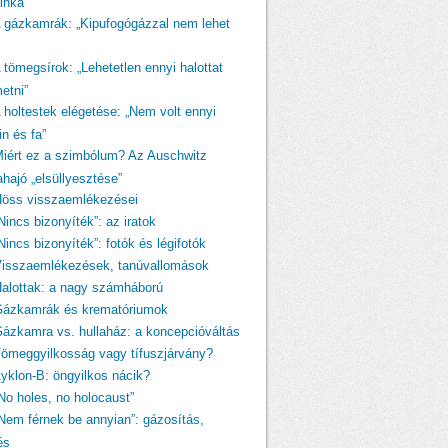
linka
A gázkamrák: „Kipufogógázzal nem lehet
 tömegsírok: „Lehetetlen ennyi halottat
etni”
A holtestek elégetése: „Nem volt ennyi
n és fa”
Miért ez a szimbólum? Az Auschwitz
ahajó „elsüllyesztése”
Höss visszaemlékezései
Nincs bizonyíték”: az iratok
Nincs bizonyíték”: fotók és légifotók
Visszaemlékezések, tanúvallomások
Halottak: a nagy számháború
Gázkamrák és krematóriumok
Gázkamra vs. hullaház: a koncepcióváltás
Tömeggyilkosság vagy tífuszjárvány?
Zyklon-B: öngyilkos nácik?
„No holes, no holocaust”
„Nem férnek be annyian”: gázosítás,
és