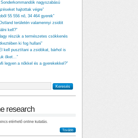
A Sonderkommandók nagyszabású
gzéseket hajtottak végre”
ebből 55 556 nő, 34 464 gyerek”
„Ostland területén valamennyi zsidót
dálni kell?”
Nagy részük a természetes csökkenés
keztében ki fog hullani”
El kell pusztítani a zsidókat, bárhol is
juk őket…”
„Mi legyen a nőkkel és a gyerekekkel?”
ne research
incs elérhető online kutatás.
Tovább