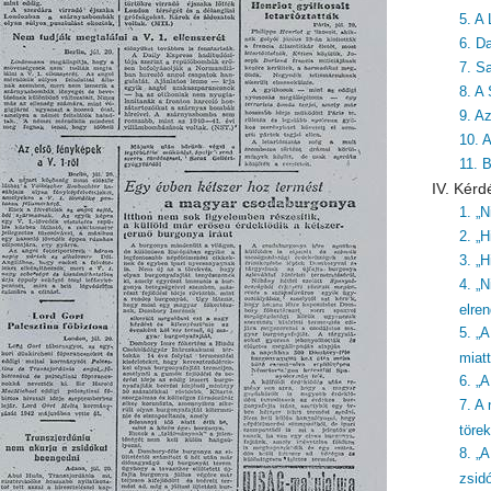
5. A 
6. Da
7. S
8. A
9. A
10. 
11. 
IV. Kérd
1. „
2. „H
3. „H
4. „N
elre
5. „
miatt
6. „
7. A
töre
8. „
zsid