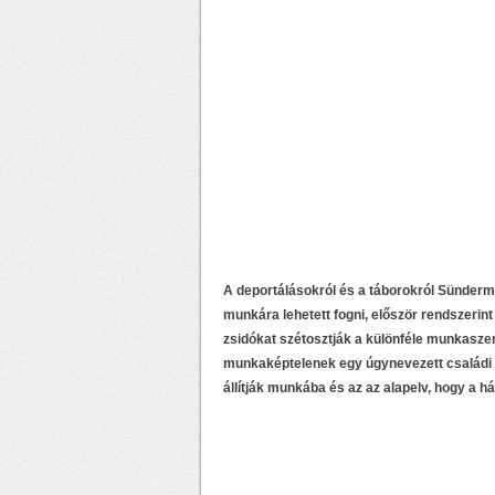
A deportálásokról és a táborokról Sünderm
munkára lehetett fogni, először rendszer
zsidókat szétosztják a különféle munkasz
munkaképtelenek egy úgynevezett családi g
állítják munkába és az az alapelv, hogy a 