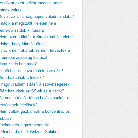
zsidókat azért kellett megölni, mert
izánok voltak
Mi volt az Einsatzgruppen valódi feladata?
A nácik a megszállt Keleten nem
edtek a zsidók kiirtására
„Nem azért küldték a Birodalomból keletre
dókat, hogy kiirtsák őket”
A nácik nem akarták és nem tervezték a
s európai zsidóság kiirtását
Hány zsidó halt meg?
Az élő holtak: hova tűntek a zsidók?
Miért hazudnak a túlélők?
A nagy „irathamisítás”: a szövetségesek
Miért hazudtak az SS-ek és a nácik?
A koncentrációs tábori halálozásokért a
etségesek felelősek”
„Nem voltak gázkamrák a koncentrációs
rokban”
Chelmno és a gázteherautók
A Reinhard-akció: Belzec, Sobibor,