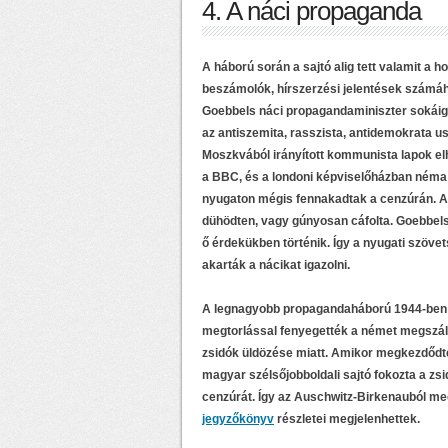
4. A náci propaganda
A háború során a sajtó alig tett valamit a 
beszámolók, hírszerzési jelentések számáh
Goebbels náci propagandaminiszter sokáig n
az antiszemita, rasszista, antidemokrata u
Moszkvából irányított kommunista lapok elh
a BBC, és a londoni képviselőházban néma f
nyugaton mégis fennakadtak a cenzúrán. A
dühödten, vagy gúnyosan cáfolta. Goebbels 
ő érdekükben történik. Így a nyugati szöv
akarták a nácikat igazolni.
A legnagyobb propagandaháború 1944-ben bo
megtorlással fenyegették a német megszáll
zsidók üldözése miatt. Amikor megkezdődte
magyar szélsőjobboldali sajtó fokozta a zs
cenzúrát. Így az Auschwitz-Birkenauból me
jegyzőkönyv
részletei megjelenhettek.