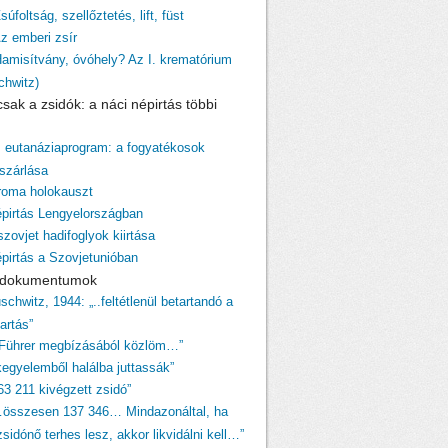
súfoltság, szellőztetés, lift, füst
Az emberi zsír
Hamisítvány, óvóhely? Az I. krematórium
chwitz)
sak a zsidók: a náci népirtás többi
z eutanáziaprogram: a fogyatékosok
szárlása
 roma holokauszt
épirtás Lengyelországban
szovjet hadifoglyok kiirtása
épirtás a Szovjetunióban
i dokumentumok
schwitz, 1944: „..feltétlenül betartandó a
tartás”
 Führer megbízásából közlöm…”
egyelemből halálba juttassák”
63 211 kivégzett zsidó”
…összesen 137 346… Mindazonáltal, ha
sidónő terhes lesz, akkor likvidálni kell…”