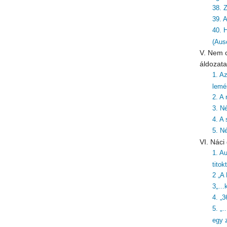
38. Z
39. 
40. 
(Aus
V. Nem c
áldozata
1. A
lemé
2. A
3. N
4. A 
5. N
VI. Nác
1. Au
titok
2 „A
3„…k
4. „3
5. „
egy z