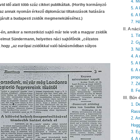
4. Mi
vid idő alatt több száz cikket publikáltak. (Horthy kormányzó
5. A
 az annak nyomán érkező diplomáciai tiltakozások hatására
6. A
zzájárult a budapesti zsidók megmeneküléséhez.)
7. H
II. A ná
19-én, amikor a nemzetközi sajtó már tele volt a magyar zsidók
1. T
 Helmut Sündermann, helyettes náci sajtófőnök „célzatos
2. G
e, hogy „az európai zsidókkal való bánásmódban súlyos
3. Ná
4. A
5. A
6. A
prop
7. Zé
8. F
III. Bűn
1. De
Rass
2. A
Hog
3. E
4. A