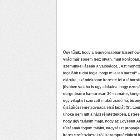
Úgy tűnik, hogy a leggyorsabban Eisenhowe
világ már sosem lesz olyan, mint korábban.
szemükkel lássák a valóságot. „Azt mondtá
legalább tudni fogja, hogy mi ellen harcol” 
elárulta, szándékosan kereste fel a táboro
jövőben valaha is úgy alakulna, hogy ezen 
sürgetésére hamarosan 30 szenátor, kongre
egy világhírt szerzett makói zsidó fiú, biz
újságírózseni-nagypapa első lapját (St. Lou
unoka sem hitt a náci rémtettekben. Estér
hogy úgy találom majd, hogy az Egyesült Ál
túlzásnak fogom találni, nagyrészt propag
keresztrefeszítésekről, karamputációkról 