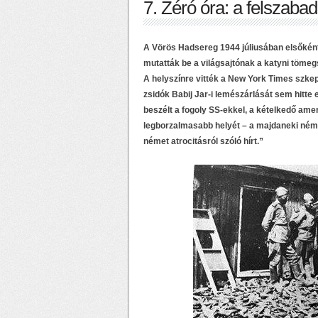
7. Zéró óra: a felszaba
A Vörös Hadsereg 1944 júliusában elsőként 
mutatták be a világsajtónak a katyni tömeg
A helyszínre vitték a New York Times szkept
zsidók Babij Jar-i lemészárlását sem hitte 
beszélt a fogoly SS-ekkel, a kételkedő am
legborzalmasabb helyét – a majdaneki ném
német atrocitásról szóló hírt.”