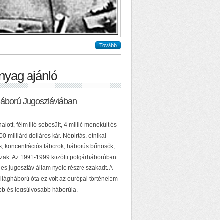
Tovább
nyag ajánló
háború Jugoszláviában
alott, félmillió sebesült, 4 millió menekült és
0 milliárd dolláros kár. Népirtás, etnikai
ás, koncentrációs táborok, háborús bűnösök,
zak. Az 1991-1999 közötti polgárháborúban
es jugoszláv állam nyolc részre szakadt. A
ilágháború óta ez volt az európai történelem
b és legsúlyosabb háborúja.