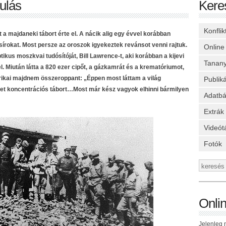
dulás
Kere
Konfli
a majdaneki tábort érte el. A nácik alig egy évvel korábban
sírokat. Most persze az oroszok igyekeztek revánsot venni rajtuk.
Online
ikus moszkvai tudósítóját, Bill Lawrence-t, aki korábban a kijevi
Tanan
el. Miután látta a 820 ezer cipőt, a gázkamrát és a krematóriumot,
erikai majdnem összeroppant: „Éppen most láttam a világ
Publik
et koncentrációs tábort…Most már kész vagyok elhinni bármilyen
Adatbá
Extrák
Videót
Fotók
Onli
Jelenleg n