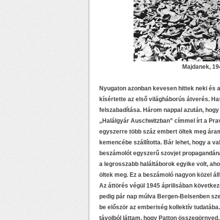
Majdanek, 19
Nyugaton azonban kevesen hittek neki és a
kísértette az első világháborús átverés. H
felszabadítása. Három nappal azután, hogy
„Halálgyár Auschwitzban” címmel írt a Prav
egyszerre több száz embert öltek meg áram
kemencébe szállította. Bár lehet, hogy a va
beszámolót egyszerű szovjet propagandának 
a legrosszabb haláltáborok egyike volt, aho
öltek meg. Ez a beszámoló nagyon közel áll
Az áttörés végül 1945 áprilisában követke
pedig pár nap múlva Bergen-Belsenben szem
be először az emberiség kollektív tudatába
távolból láttam, hogy Patton összegörnyed, 