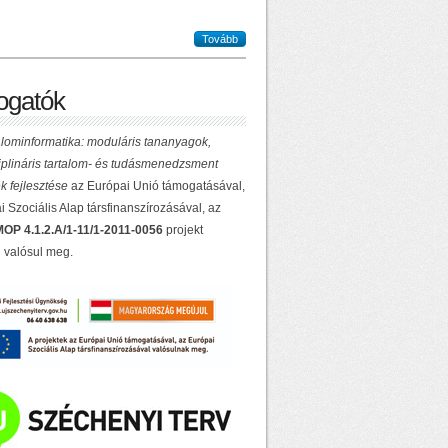
Tovább
gatók
lominformatika: moduláris tananyagok,
ciplináris tartalom- és tudásmenedzsment
k fejlesztése
az Európai Unió támogatásával,
 Szociális Alap társfinanszírozásával, az
OP 4.1.2.A/1-11/1-2011-0056
projekt
 valósul meg.