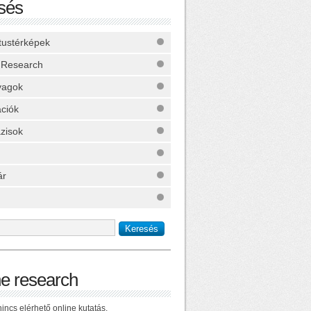
sés
ktustérképek
 Research
yagok
ációk
zisok
ár
ne research
incs elérhető online kutatás.