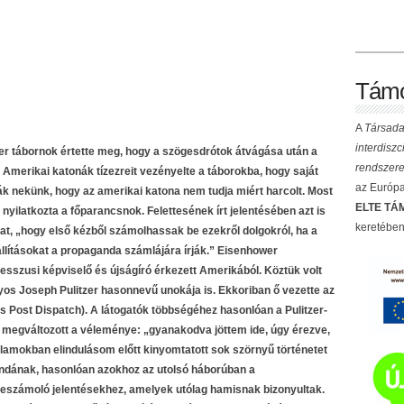
Támo
A
Társada
interdisz
r tábornok értette meg, hogy a szögesdrótok átvágása után a
rendszere
 Amerikai katonák tízezreit vezényelte a táborokba, hogy saját
az Európai
k nekünk, hogy az amerikai katona nem tudja miért harcolt. Most
ELTE TÁM
– nyilatkozta a főparancsnok. Felettesének írt jelentésében azt is
keretében
kat, „hogy első kézből számolhassak be ezekről dolgokról, ha a
állításokat a propaganda számlájára írják.” Eisenhower
sszusi képviselő és újságíró érkezett Amerikából. Köztük volt
onyos Joseph Pulitzer hasonnevű unokája is. Ekkoriban ő vezette az
is Post Dispatch). A látogatók többségéhez hasonlóan a Pulitzer-
e megváltozott a véleménye: „gyanakodva jöttem ide, úgy érezve,
lamokban elindulásom előtt kinyomtatott sok szörnyű történetet
andának, hasonlóan azokhoz az utolsó háborúban a
beszámoló jelentésekhez, amelyek utólag hamisnak bizonyultak.