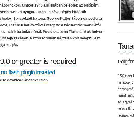
 tábornokok, amikor 1945 áprilisában beléptek az elsőként
 Eisenhower - a nyugat-európai szövetséges haderők
lnöke - harcedzett katona, George Patton tábornok pedig az
ival, kezében hatlövetűvel kergette a nácikat Normandiától
egy helyiség bejáratánál. Pedig odabenn Tigris tankok helyett
üdt egy rakáson. Patton azonban képtelen volt belépni. Azt
Tana
yja magát.
9,0 or greater is required
Polgár
no flash plugin installed
150 ezer h
re to download latest version
mintegy 10
tisztogat
nemi erős
az egység
második v
legnagyob