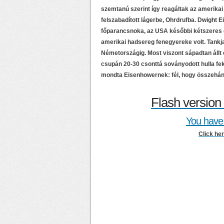
szemtanú szerint így reagáltak az amerikai
felszabadított lágerbe, Ohrdrufba. Dwight
főparancsnoka, az USA későbbi kétszeres e
amerikai hadsereg fenegyereke volt. Tankja
Németországig. Most viszont sápadtan állt 
csupán 20-30 csonttá soványodott hulla fek
mondta Eisenhowernek: fél, hogy összehán
Flash version 
You have 
Click he