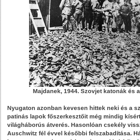
Majdanek, 1944. Szovjet katonák és 
Nyugaton azonban kevesen hittek neki és a sz
patinás lapok főszerkesztőit még mindig kísért
világháborús átverés. Hasonlóan csekély vis
Auschwitz fél évvel későbbi felszabadítása. 