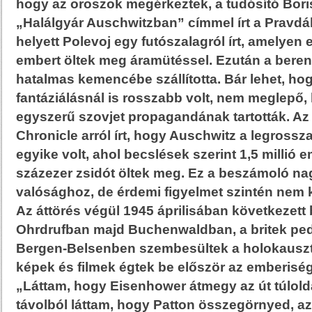
hogy az oroszok megérkeztek, a tudósító Bori
„Halálgyár Auschwitzban” címmel írt a Pravd
helyett Polevoj egy futószalagról írt, amelyen
embert öltek meg áramütéssel. Ezután a beren
hatalmas kemencébe szállította. Bár lehet, ho
fantáziálásnál is rosszabb volt, nem meglepő
egyszerű szovjet propagandának tartották. Az 
Chronicle arról írt, hogy Auschwitz a legrossz
egyike volt, ahol becslések szerint 1,5 millió 
százezer zsidót öltek meg. Ez a beszámoló nag
valósághoz, de érdemi figyelmet szintén nem 
Az áttörés végül 1945 áprilisában következett 
Ohrdrufban majd Buchenwaldban, a britek ped
Bergen-Belsenben szembesültek a holokauszttal
képek és filmek égtek be először az emberiség
„Láttam, hogy Eisenhower átmegy az út túlold
távolból láttam, hogy Patton összegörnyed, az 