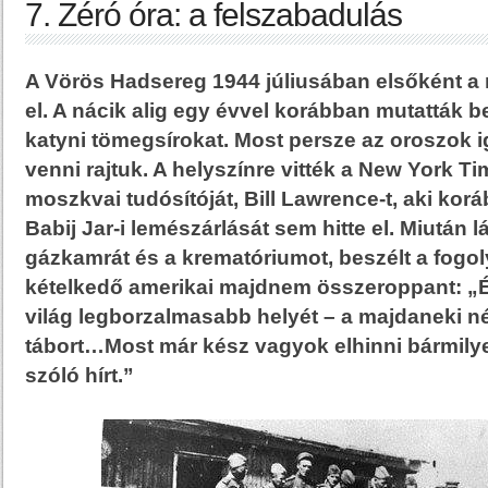
7. Zéró óra: a felszabadulás
A Vörös Hadsereg 1944 júliusában elsőként a 
el. A nácik alig egy évvel korábban mutatták b
katyni tömegsírokat. Most persze az oroszok 
venni rajtuk. A helyszínre vitték a New York T
moszkvai tudósítóját, Bill Lawrence-t, aki korá
Babij Jar-i lemészárlását sem hitte el. Miután lá
gázkamrát és a krematóriumot, beszélt a fogol
kételkedő amerikai majdnem összeroppant: „
világ legborzalmasabb helyét – a majdaneki 
tábort…Most már kész vagyok elhinni bármilye
szóló hírt.”