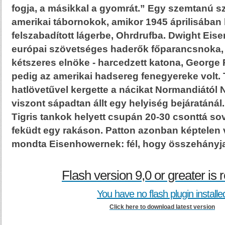
fogja, a másikkal a gyomrát.” Egy szemtanú sze
amerikai tábornokok, amikor 1945 áprilisában 
felszabadított lágerbe, Ohrdrufba. Dwight Eis
európai szövetséges haderők főparancsnoka,
kétszeres elnöke - harcedzett katona, George
pedig az amerikai hadsereg fenegyereke volt. 
hatlövetűvel kergette a nácikat Normandiától
viszont sápadtan állt egy helyiség bejáratáná
Tigris tankok helyett csupán 20-30 csonttá so
feküdt egy rakáson. Patton azonban képtelen v
mondta Eisenhowernek: fél, hogy összehányj
Flash version 9,0 or greater is 
You have no flash plugin installe
Click here to download latest version