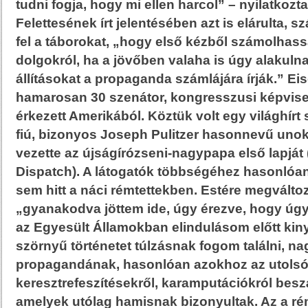
tudni fogja, hogy mi ellen harcol” – nyilatkoz
Felettesének írt jelentésében azt is elárulta,
fel a táborokat, „hogy első kézből számolhass
dolgokról, ha a jövőben valaha is úgy alakuln
állításokat a propaganda számlájára írják.” E
hamarosan 30 szenátor, kongresszusi képvise
érkezett Amerikából. Köztük volt egy világhírt
fiú, bizonyos Joseph Pulitzer hasonnevű unok
vezette az újságírózseni-nagypapa első lapját 
Dispatch). A látogatók többségéhez hasonlóan
sem hitt a náci rémtettekben. Estére megválto
„gyanakodva jöttem ide, úgy érezve, hogy úgy
az Egyesült Államokban elindulásom előtt kin
szörnyű történetet túlzásnak fogom találni, na
propagandának, hasonlóan azokhoz az utols
keresztrefeszítésekről, karamputációkról bes
amelyek utólag hamisnak bizonyultak. Az a r