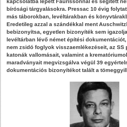
kapcsolatba lépett Faurissonnal és segített nek
bírósági tárgyalásokra. Pressac 10 évig folyta
más táborokban, levéltárakban és könyvtárakb
Eredetileg azzal a szándékkal ment Auschwitz
bebizonyítsa, egyetlen bizonyíték sem igazolja 
levéltárban lévő német építési dokumentációt,
nem zsidó foglyok visszaemlékezéseit, az SS
katonák vallomásait, valamint a krematórium
maradványait megvizsgálva végül 39 egyértelmű
dokumentációs bizonyítékot talált a tömeggyi