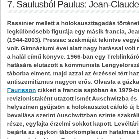
7. Saulusból Paulus: Jean-Claud
Rassinier mellett a holokauszttagadás történe
legkülönösebb figurája egy másik francia, Je
(1944-2003). Pressac szakmáját tekintve veg
volt. Gimnáziumi évei alatt nagy hatással vol
a halál című könyve. 1966-ban egy Treblinkár
hatására elutazott a kommunista Lengyelorsz
táborba elment, majd azzal az érzéssel tért ha
antiszemitizmus nagyon erős. Olvasta a gázka
Faurisson
cikkeit a francia sajtóban és 1979-
revizionistaként utazott ismét Auschwitzba és
helyszínen gyűjtsön a holokausztot cáfoló új b
bevallása szerint Auschwitzban szinte szakrál
része, egyfajta érzelmi sokkot kapott. Levéltár
bejárta az egykori táborkomplexum hatalmas t