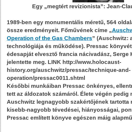
Egy „megtért revizionista”: Jean-Cl
1989-ben egy monumentális méretű, 564 oldal
össze eredményeit. Főművének címe „
Auschw
Operation of the Gas Chambers
” (Auschwitz:
technológiája és működése). Pressac könyvét
édesapját elvesztő francia nácivadász, Serge 
jelentette meg. LINK http://www.holocaust-
history.org/auschwitz/pressac/technique-and-
operation/pressac0011.shtml
Későbbi munkáiban Pressac önkényes, ellen
tett az áldozatok számáról. Élete végén pedi
Auschwitz legnagyobb szakértőjének tartotta 
kisebb-nagyobb tévedései, hiányosságai, pont
Pressac említett könyve egészen máig alapmű