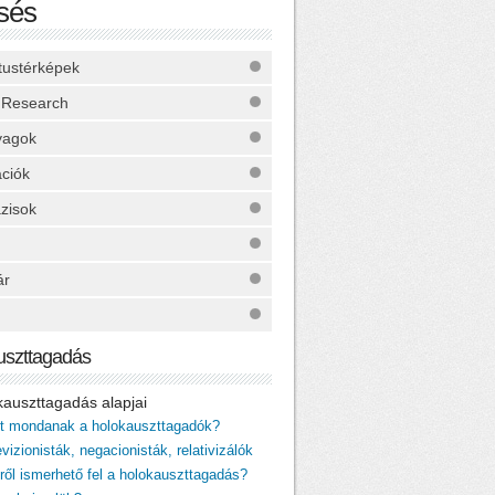
sés
ktustérképek
 Research
yagok
ációk
zisok
ár
uszttagadás
okauszttagadás alapjai
it mondanak a holokauszttagadók?
vizionisták, negacionisták, relativizálók
iről ismerhető fel a holokauszttagadás?