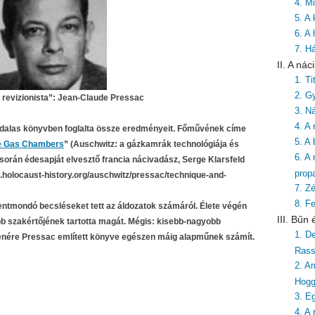
4. Mi
5. A
6. A
7. H
II. A ná
1. T
2. G
 revizionista”: Jean-Claude Pressac
3. Ná
4. A
dalas könyvben foglalta össze eredményeit. Főművének címe
5. A
he Gas Chambers
” (Auschwitz: a gázkamrák technológiája és
6. A
orán édesapját elvesztő francia nácivadász, Serge Klarsfeld
prop
w.holocaust-history.org/auschwitz/pressac/technique-and-
7. Zé
8. F
ntmondó becsléseket tett az áldozatok számáról. Élete végén
III. Bűn
 szakértőjének tartotta magát. Mégis: kisebb-nagyobb
1. De
lenére Pressac említett könyve egészen máig alapműnek számít.
Rass
2. A
Hog
3. E
4. A