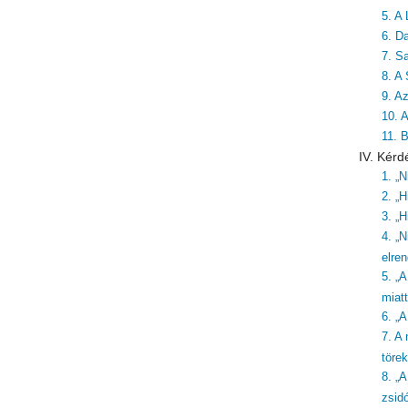
5. A 
6. Da
7. S
8. A
9. A
10. 
11. 
IV. Kérd
1. „
2. „H
3. „H
4. „N
elre
5. „
miatt
6. „
7. A
töre
8. „
zsid