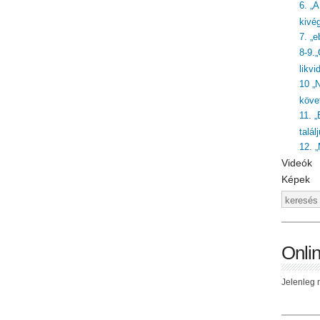
6. „
kivé
7. „
8-9.
likvi
10 „
követ
11. „
talál
12. 
Videók
Képek
Onli
Jelenleg n