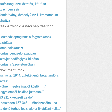
súfoltság, szellőztetés, lift, füst
Az emberi zsír
Hamisítvány, óvóhely? Az I. krematórium
chwitz)
sak a zsidók: a náci népirtás többi
z eutanáziaprogram: a fogyatékosok
szárlása
 roma holokauszt
épirtás Lengyelországban
szovjet hadifoglyok kiirtása
épirtás a Szovjetunióban
i dokumentumok
schwitz, 1944: „..feltétlenül betartandó a
tartás”
 Führer megbízásából közlöm…”
egyelemből halálba juttassák”
63 211 kivégzett zsidó”
…összesen 137 346… Mindazonáltal, ha
sidónő terhes lesz, akkor likvidálni kell…”