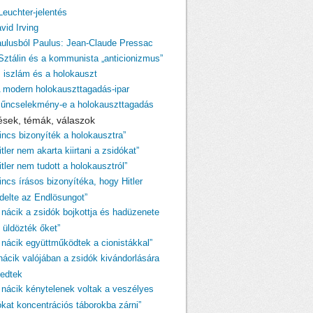
Leuchter-jelentés
vid Irving
aulusból Paulus: Jean-Claude Pressac
 Sztálin és a kommunista „anticionizmus”
z iszlám és a holokauszt
A modern holokauszttagadás-ipar
Bűncselekmény-e a holokauszttagadás
ések, témák, válaszok
Nincs bizonyíték a holokausztra”
itler nem akarta kiirtani a zsidókat”
itler nem tudott a holokausztról”
incs írásos bizonyítéka, hogy Hitler
ndelte az Endlösungot”
A nácik a zsidók bojkottja és hadüzenete
 üldözték őket”
A nácik együttműködtek a cionistákkal”
 nácik valójában a zsidók kivándorlására
kedtek
A nácik kénytelenek voltak a veszélyes
ókat koncentrációs táborokba zárni”