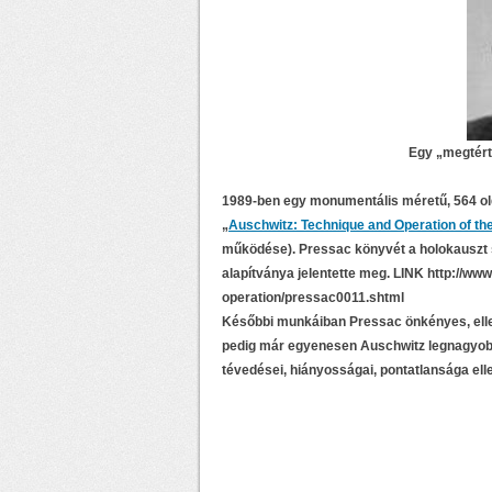
Egy „megtért
1989-ben egy monumentális méretű, 564 ol
„
Auschwitz: Technique and Operation of t
működése). Pressac könyvét a holokauszt s
alapítványa jelentette meg. LINK http://ww
operation/pressac0011.shtml
Későbbi munkáiban Pressac önkényes, elle
pedig már egyenesen Auschwitz legnagyobb
tévedései, hiányosságai, pontatlansága el