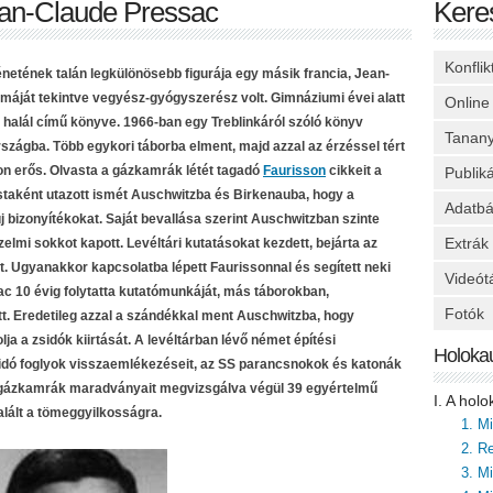
ean-Claude Pressac
Kere
Konfli
énetének talán legkülönösebb figurája egy másik francia, Jean-
áját tekintve vegyész-gyógyszerész volt. Gimnáziumi évei alatt
Online
 halál című könyve. 1966-ban egy Treblinkáról szóló könyv
Tanan
zágba. Több egykori táborba elment, majd azzal az érzéssel tért
on erős. Olvasta a gázkamrák létét tagadó
Faurisson
cikkeit a
Publik
staként utazott ismét Auschwitzba és Birkenauba, hogy a
Adatbá
j bizonyítékokat. Saját bevallása szerint Auschwitzban szinte
Extrák
zelmi sokkot kapott. Levéltári kutatásokat kezdett, bejárta az
. Ugyanakkor kapcsolatba lépett Faurissonnal és segített neki
Videót
sac 10 évig folytatta kutatómunkáját, más táborokban,
Fotók
t. Eredetileg azzal a szándékkal ment Auschwitzba, hogy
ja a zsidók kiirtását. A levéltárban lévő német építési
Holoka
idó foglyok visszaemlékezéseit, az SS parancsnokok és katonák
 gázkamrák maradványait megvizsgálva végül 39 egyértelmű
I. A hol
talált a tömeggyilkosságra.
1. M
2. Re
3. M