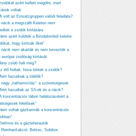
zsidókat azért kellett megölni, mert
izánok voltak
Mi volt az Einsatzgruppen valódi feladata?
A nácik a megszállt Keleten nem
edtek a zsidók kiirtására
„Nem azért küldték a Birodalomból keletre
dókat, hogy kiirtsák őket”
A nácik nem akarták és nem tervezték a
s európai zsidóság kiirtását
Hány zsidó halt meg?
Az élő holtak: hova tűntek a zsidók?
Miért hazudnak a túlélők?
A nagy „irathamisítás”: a szövetségesek
Miért hazudtak az SS-ek és a nácik?
A koncentrációs tábori halálozásokért a
etségesek felelősek”
„Nem voltak gázkamrák a koncentrációs
rokban”
Chelmno és a gázteherautók
A Reinhard-akció: Belzec, Sobibor,