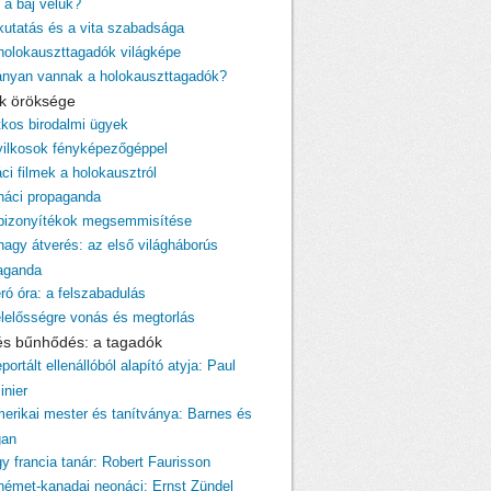
 a baj velük?
 kutatás és a vita szabadsága
 holokauszttagadók világképe
ányan vannak a holokauszttagadók?
cik öröksége
itkos birodalmi ügyek
yilkosok fényképezőgéppel
ci filmek a holokausztról
 náci propaganda
 bizonyítékok megsemmisítése
 nagy átverés: az első világháborús
aganda
ró óra: a felszabadulás
elelősségre vonás és megtorlás
 és bűnhődés: a tagadók
portált ellenállóból alapító atyja: Paul
inier
merikai mester és tanítványa: Barnes és
gan
gy francia tanár: Robert Faurisson
 német-kanadai neonáci: Ernst Zündel