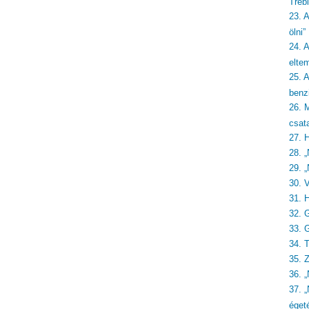
Treb
23. 
ölni”
24. A
eltem
25. 
benzi
26. 
csat
27. 
28. „
29. „
30. 
31. 
32. 
33. 
34. 
35. 
36. 
37. 
éget