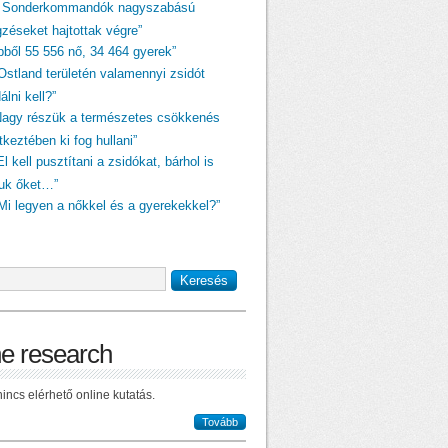
A Sonderkommandók nagyszabású
gzéseket hajtottak végre”
ebből 55 556 nő, 34 464 gyerek”
„Ostland területén valamennyi zsidót
dálni kell?”
Nagy részük a természetes csökkenés
keztében ki fog hullani”
El kell pusztítani a zsidókat, bárhol is
juk őket…”
„Mi legyen a nőkkel és a gyerekekkel?”
ne research
incs elérhető online kutatás.
Tovább