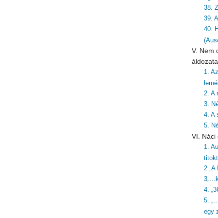
38. Z
39. 
40. 
(Aus
V. Nem c
áldozata
1. A
lemé
2. A
3. N
4. A 
5. N
VI. Nác
1. Au
titok
2 „A
3„…k
4. „3
5. „
egy z