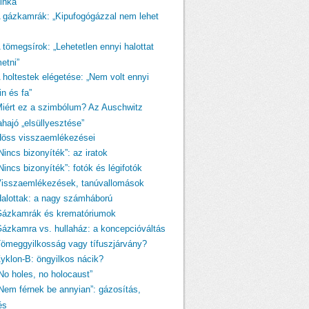
linka
A gázkamrák: „Kipufogógázzal nem lehet
 tömegsírok: „Lehetetlen ennyi halottat
etni”
A holtestek elégetése: „Nem volt ennyi
n és fa”
Miért ez a szimbólum? Az Auschwitz
ahajó „elsüllyesztése”
Höss visszaemlékezései
Nincs bizonyíték”: az iratok
Nincs bizonyíték”: fotók és légifotók
Visszaemlékezések, tanúvallomások
Halottak: a nagy számháború
Gázkamrák és krematóriumok
Gázkamra vs. hullaház: a koncepcióváltás
Tömeggyilkosság vagy tífuszjárvány?
Zyklon-B: öngyilkos nácik?
„No holes, no holocaust”
„Nem férnek be annyian”: gázosítás,
és