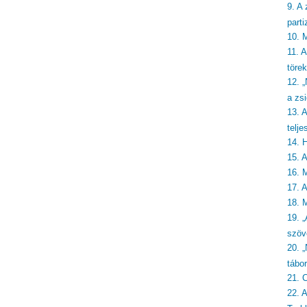
9. A 
part
10. 
11. 
törek
12. 
a zsi
13. 
telje
14. 
15. 
16. 
17. 
18. 
19. „
szöv
20. 
tábo
21. 
22. 