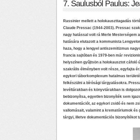
7. Saulusból Paulus: J
Rassinier mellett a holokauszttagadás tört
Claude Pressac (1944-2003). Pressac szakm
nagy hatással volt rá Merle Mesterségem a
hatására elutazott a kommunista Lengyelors
haza, hogy a lengyel antiszemitizmus nagy
francia sajtóban és 1979-ben már revizioni
helyszínen gyűjtsön a holokausztot cáfoló ú
szakrális élményben volt része, egyfajta ér
egykori táborkomplexum hatalmas területét
felkészülni a bírósági tárgyalásokra. Pres
levéltárakban és könyvtárakban is dolgozot
bebizonyítsa, egyetlen bizonyíték sem igazol
dokumentációt, az egykori zsidó és nem zs
vallomásait, valamint a krematóriumok és
tárgyi, illetve dokumentációs bizonyítékot 