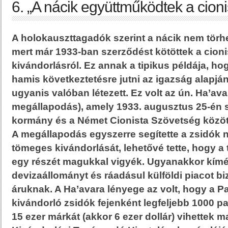
6. „A nácik együttműködtek a cioni
A holokauszttagadók szerint a nácik nem törhet
mert már 1933-ban szerződést kötöttek a cioni
kivándorlásról. Ez annak a tipikus példája, h
hamis következtetésre jutni az igazság alapjá
ugyanis valóban létezett. Ez volt az ún. Ha’ava
megállapodás), amely 1933. augusztus 25-én s
kormány és a Német Cionista Szövetség közöt
A megállapodás egyszerre segítette a zsidók n
tömeges kivándorlását, lehetővé tette, hogy 
egy részét magukkal vigyék. Ugyanakkor kímé
devizaállományt és ráadásul külföldi piacot bi
áruknak. A Ha’avara lényege az volt, hogy a P
kivándorló zsidók fejenként legfeljebb 1000 pal
15 ezer márkát (akkor 6 ezer dollár) vihettek 