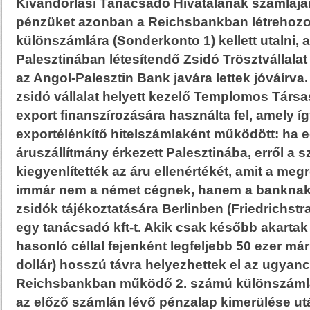
Kivándorlási Tanácsadó Hivatalának számláján
pénzüket azonban a Reichsbankban létrehozo
különszámlára (Sonderkonto 1) kellett utalni,
Palesztinában létesítendő Zsidó Trösztvállalat 
az Angol-Palesztin Bank javára lettek jóváírva. A
zsidó vállalat helyett kezelő Templomos Társ
export finanszírozására használta fel, amely íg
exportélénkítő hitelszámlaként működött: ha 
áruszállítmány érkezett Palesztinába, erről a 
kiegyenlítették az áru ellenértékét, amit a me
immár nem a német cégnek, hanem a banknak fi
zsidók tájékoztatására Berlinben (Friedrichstras
egy tanácsadó kft-t. Akik csak később akartak
hasonló céllal fejenként legfeljebb 50 ezer már
dollár) hosszú távra helyezhettek el az ugyan
Reichsbankban működő 2. számú különszáml
az előző számlán lévő pénzalap kimerülése u