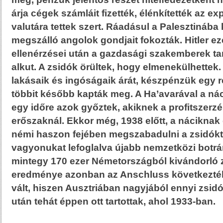
árja cégek számláit fizették, élénkítették az ex
valutára tettek szert. Ráadásul a Palesztinába
megszálló angolok gondjait fokozták. Hitler ez
ellenérzései után a gazdasági szakemberek t
alkut. A zsidók örültek, hogy elmenekülhettek.
lakásaik és ingóságaik árát, készpénzük egy r
többit később kapták meg. A Ha’avarával a nác
egy időre azok győztek, akiknek a profitszerzé
erőszaknál. Ekkor még, 1938 előtt, a nácikna
némi haszon fejében megszabadulni a zsidókt
vagyonukat lefoglalva újabb nemzetközi botrán
mintegy 170 ezer Németországból kivándorló 
eredménye azonban az Anschluss következté
vált, hiszen Ausztriában nagyjából ennyi zsidó
után tehát éppen ott tartottak, ahol 1933-ban.