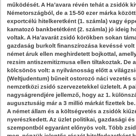
működését. A Ha’avara révén tehát a zsidók ki
Németországból, de a 15-50 ezer márka közöt
exportcélú hitelkeretként (1. számla) vagy é
kamatozó bankbetétként (2. számla) jó ideig h
voltak. A Ha’avarát zsidó körökben sokan táma
gazdaság burkolt finanszírozása kevéssé volt
német áruk ellen meghirdetett bojkottal, amelly
rezsim antiszemitizmusa ellen tiltakoztak. De
kölcsönös volt: a nyilvánosság előtt a világz
(Weltjudentum) bűneit ostorozó náci vezetés
nemzetközi zsidó szervezetekkel üzletelt. A p
nagyságrendjére jellemző, hogy az 1. különsz
augusztusáig már a 3 millió márkát fizettek be.
A német állam és a költségvetés a zsidók kiű
nyerészkedett. Az üzlet politikai, gazdasági és 
szempontból egyaránt előnyös volt. Több zsid
meg, pénzük jelentős részét hitelfedezetként 