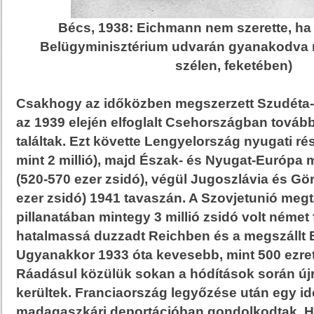
Bécs, 1938: Eichmann nem szerette, ha
Belügyminisztérium udvarán gyanakodva né
szélen, feketében)
Csakhogy az időközben megszerzett Szudéta-
az 1939 elején elfoglalt Csehországban tovább
találtak. Ezt követte Lengyelország nyugati r
mint 2 millió), majd Észak- és Nyugat-Európa
(520-570 ezer zsidó), végül Jugoszlávia és Gö
ezer zsidó) 1941 tavaszán. A Szovjetunió me
pillanatában mintegy 3 millió zsidó volt német
hatalmassá duzzadt Reichben és a megszállt 
Ugyanakkor 1933 óta kevesebb, mint 500 ezret 
Ráadásul közülük sokan a hódítások során új
kerültek. Franciaország legyőzése után egy id
madagaszkári deportációban gondolkodtak. Ha