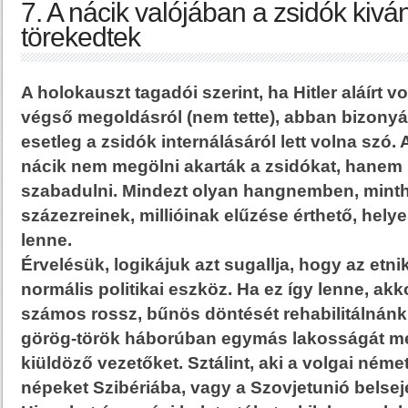
7. A nácik valójában a zsidók kivá
törekedtek
A holokauszt tagadói szerint, ha Hitler aláírt 
végső megoldásról (nem tette), abban bizonyár
esetleg a zsidók internálásáról lett volna szó. A
nácik nem megölni akarták a zsidókat, hanem 
szabadulni. Mindezt olyan hangnemben, mint
százezreinek, millióinak elűzése érthető, hely
lenne.
Érvelésük, logikájuk azt sugallja, hogy az etni
normális politikai eszköz. Ha ez így lenne, akk
számos rossz, bűnös döntését rehabilitálnánk
görög-török háborúban egymás lakosságát mé
kiüldöző vezetőket. Sztálint, aki a volgai ném
népeket Szibériába, vagy a Szovjetunió belsejé