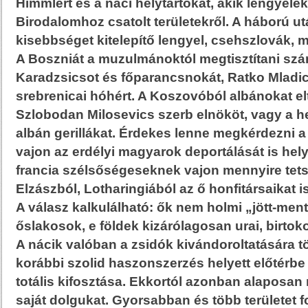
Himmlert és a náci helytartókat, akik lengyelek
Birodalomhoz csatolt területekről. A háború u
kisebbséget kitelepítő lengyel, csehszlovák,
A Boszniát a muzulmánoktól megtisztítani s
Karadzsicsot és főparancsnokát, Ratko Mladic
srebrenicai hóhért. A Koszovóból albánokat e
Szlobodan Milosevics szerb elnököt, vagy a he
albán gerillákat. Érdekes lenne megkérdezni a
vajon az erdélyi magyarok deportálását is hel
francia szélsőségeseknek vajon mennyire tets
Elzászból, Lotharingiából az ő honfitársaikat 
A válasz kalkulálható: ők nem holmi „jött-men
őslakosok, e földek kizárólagosan urai, birtoko
A nácik valóban a zsidók kivándoroltatására tö
korábbi szolid haszonszerzés helyett előtérbe 
totális kifosztása. Ekkortól azonban alaposan
saját dolgukat. Gyorsabban és több területet fo