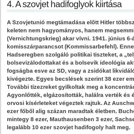
4. A szovjet hadifoglyok kiirtása
A Szovjetunió megtámadása előtt Hitler többszö
keleten nem hagyományos, hanem megsemmis
(Vernichtungskrieg) akar vívni. 1941. június 6-
komisszárparancsot (Kommissarbefehl). Enne
Hadseregben szolgáló politikai tiszteket, a „te
bolsevizálodottakat és a bolsevik ideológia akt
fogságba esve az SD, vagy a zsidókat likvidá
kivégezte. Egyes becslések szerint 38 ezer em
További tízezreket gyilkoltak meg a koncentrá
Agyonlőtték, elgázosították, halálra verték és 
orvosi kísérleteket végeztek rajtuk. Az Auschw
ezer főből alig százan maradtak életben. Bu
mintegy 8 ezer, Mauthausenben 3 ezer, Sach
legalább 10 ezer szovjet hadifogoly halt meg.