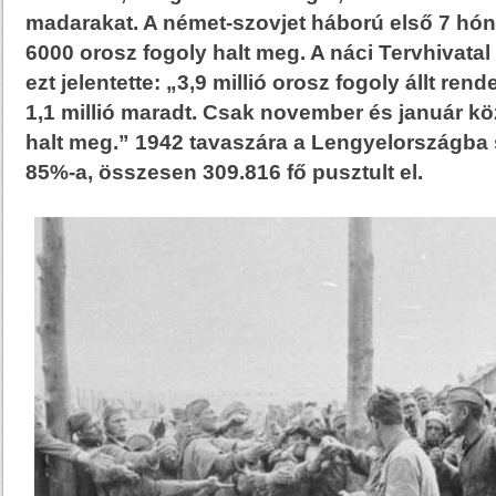
madarakat. A német-szovjet háború első 7 hó
6000 orosz fogoly halt meg. A náci Tervhivatal
ezt jelentette: „3,9 millió orosz fogoly állt re
1,1 millió maradt. Csak november és január kö
halt meg.” 1942 tavaszára a Lengyelországba s
85%-a, összesen 309.816 fő pusztult el.