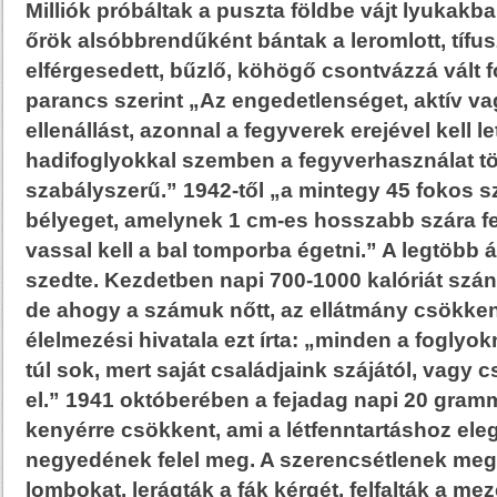
Milliók próbáltak a puszta földbe vájt lyukakba
őrök alsóbbrendűként bántak a leromlott, tífus
elférgesedett, bűzlő, köhögő csontvázzá vált 
parancs szerint „Az engedetlenséget, aktív v
ellenállást, azonnal a fegyverek erejével kell le
hadifoglyokkal szemben a fegyverhasználat t
szabályszerű.” 1942-től „a mintegy 45 fokos s
bélyeget, amelynek 1 cm-es hosszabb szára fel
vassal kell a bal tomporba égetni.” A legtöbb 
szedte. Kezdetben napi 700-1000 kalóriát szán
de ahogy a számuk nőtt, az ellátmány csökke
élelmezési hivatala ezt írta: „minden a foglyo
túl sok, mert saját családjaink szájától, vagy 
el.” 1941 októberében a fejadag napi 20 gram
kenyérre csökkent, ami a létfenntartáshoz ele
negyedének felel meg. A szerencsétlenek megf
lombokat, lerágták a fák kérgét, felfalták a mez