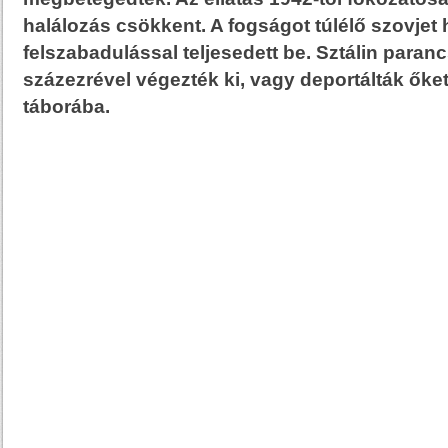
halálozás csökkent. A fogságot túlélő szovjet
felszabadulással teljesedett be. Sztálin paran
százezrével végezték ki, vagy deportálták őke
táborába.