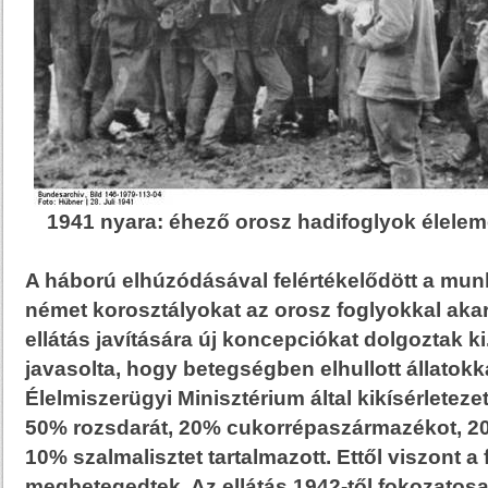
1941 nyara: éhező orosz hadifoglyok élelem
A háború elhúzódásával felértékelődött a munk
német korosztályokat az orosz foglyokkal akar
ellátás javítására új koncepciókat dolgoztak ki
javasolta, hogy betegségben elhullott állatokk
Élelmiszerügyi Minisztérium által kikísérleteze
50% rozsdarát, 20% cukorrépaszármazékot, 20%
10% szalmalisztet tartalmazott. Ettől viszont a
megbetegedtek. Az ellátás 1942-től fokozatosan