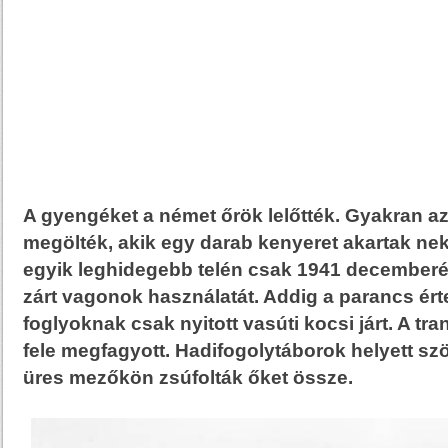
A gyengéket a német őrök lelőtték. Gyakran azo
megölték, akik egy darab kenyeret akartak nek
egyik leghidegebb telén csak 1941 decemberé
zárt vagonok használatát. Addig a parancs ér
foglyoknak csak nyitott vasúti kocsi járt. A t
fele megfagyott. Hadifogolytáborok helyett szög
üres mezőkön zsúfolták őket össze.