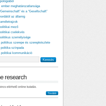
pológiából
z ember meghatározatlansága
 “Gemeinschaft” és a “Gesellschaft”
hordától az államig
laméletrajzok
politikai mező
politikai cselekvés
 politikus személyisége
A politikus szerepe és szerepkészlete
 politika színpada
A politikai kommunikáció
ne research
incs elérhető online kutatás.
Tovább