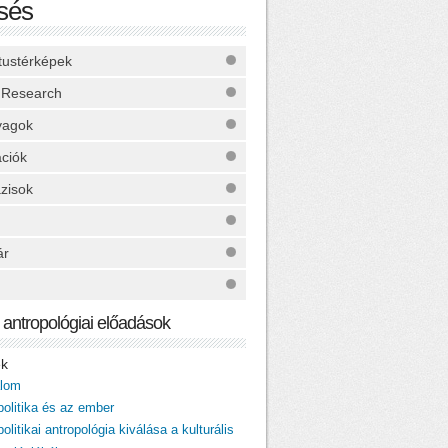
sés
ktustérképek
 Research
yagok
ációk
zisok
ár
ai antropológiai előadások
ek
alom
politika és az ember
politikai antropológia kiválása a kulturális