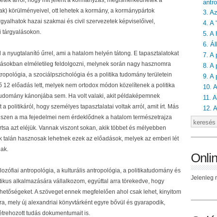
hetek arról, hogy mit jelent a kormányzás, megismerkedhetek a
antro
) körülményeivel, ott lehetek a kormány, a kormánypártok
3. A
rgyalhatok hazai szakmai és civil szervezetek képviselőivel,
4. A
i tárgyalásokon.
5. A 
6. Ál
a nyugtalanító űrrel, ami a hatalom helyén tátong. E tapasztalatokat
7. A 
adásokban elméletileg feldolgozni, melynek során nagy hasznomra
8. A 
antropológia, a szociálpszichológia és a politika tudomány területein
9. A
 12 előadás lett, melyek nem ortodox módon közelítenek a politika
10. 
tudomány kánonjába sem. Ha volt valaki, akit példaképemnek
11. A
rt a politikáról, hogy személyes tapasztalatai voltak arról, amit írt. Más
12. 
 hiszen a ma fejedelmei nem érdeklődnek a hatalom természetrajza
tartsa azt eléjük. Vannak viszont sokan, akik többet és mélyebben
kik talán hasznosak lehetnek ezek az előadások, melyek az emberi lét
nak.
Onli
lozófiai antropológia, a kulturális antropológia, a politikatudomány és
Jelenleg n
ikus alkalmazására vállalkozom, egyúttal arra törekedve, hogy
hetőségeket. A szöveget ennek megfelelően ahol csak lehet, kinyitom
ra, mely új alexandriai könyvtárként egyre bővül és gyarapodik,
étrehozott tudás dokumentumait is.