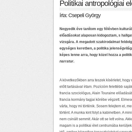
Politikai antropológiai 
írta: Csepeli György
Negyedik éve tanítom egy félévben kulturá
előadásokat alaposan kidogoztam, s hallgat
vizsgára. A megadott szakirodalmat feldolg
egységes keretben, a politika jelenségvilá
képes lenne arra, hogy közel hozza a politi
narratur
.
A következőkben arra teszek kísérletet, hogy
előtt tartásával írtam. Pozícióm felettébb sa
francia szociológus, Alain Touraine előadását
francia kormány tagjai körébe végzett. Elmesé
várta, hogy mi történik. Sosem felejtem el,
történt. A munka kint folyt a kabinetben. A mini
nem csinált semmit. Akár ott se lett volna. A
magam is a politikai élet centrumába kerüljek