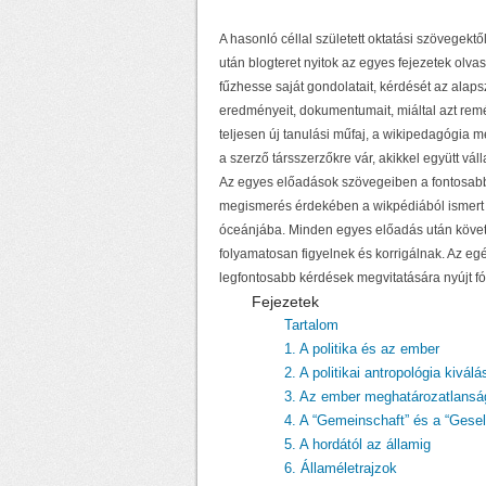
A hasonló céllal született oktatási szövegek
után blogteret nyitok az egyes fejezetek olv
fűzhesse saját gondolatait, kérdését az alap
eredményeit, dokumentumait, miáltal azt rem
teljesen új tanulási műfaj, a wikipedagógia 
a szerző társszerzőkre vár, akikkel együtt v
Az egyes előadások szövegeiben a fontosabb 
megismerés érdekében a wikpédiából ismert m
óceánjába. Minden egyes előadás után követk
folyamatosan figyelnek és korrigálnak. Az egé
legfontosabb kérdések megvitatására nyújt f
Fejezetek
Tartalom
1. A politika és az ember
2. A politikai antropológia kiválá
3. Az ember meghatározatlansá
4. A “Gemeinschaft” és a “Gesel
5. A hordától az államig
6. Államéletrajzok