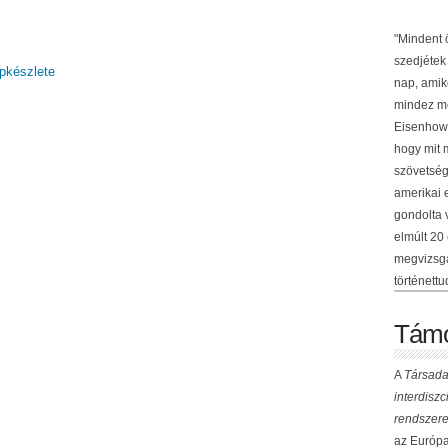
"Mindent 
szedjétek
epkészlete
nap, amik
mindez me
Eisenhowe
hogy mit 
szövetség
amerikai 
gondolta 
elmúlt 20
megvizsgá
történettu
Támo
A
Társada
interdisz
rendszere
az Európai