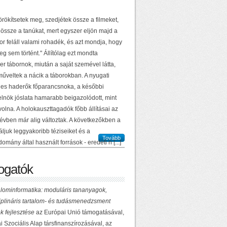
örökítsetek meg, szedjétek össze a filmeket,
 össze a tanúkat, mert egyszer eljön majd a
or feláll valami rohadék, és azt mondja, hogy
g sem történt." Állítólag ezt mondta
r tábornok, miután a saját szemével látta,
műveltek a nácik a táborokban. A nyugati
es haderők főparancsnoka, a későbbi
elnök jóslata hamarabb beigazolódott, mint
volna. A holokauszttagadók főbb állításai az
 évben már alig változtak. A következőkben a
ljuk leggyakoribb téziseiket és a
Tovább
domány által használt források - eredeti n [...]
gatók
lominformatika: moduláris tananyagok,
ciplináris tartalom- és tudásmenedzsment
k fejlesztése
az Európai Unió támogatásával,
 Szociális Alap társfinanszírozásával, az