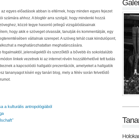
Galér
től az egyes előadások abban is eltérnek, hogy minden egyes fejezet
asói számára ahhoz. A blogtér arra szolgál, hogy mindenki hozzá
szöveghez, közzé tegye hasonló jellegű vizsgálódásainak
élem, hogy akik e szöveget olvassák, tanulják és kommentálják, egy
megteremtésében vállalnak szerepet. A szöveg tehát csak kiindulópont,
állalkozhat a meghatározhatatlan meghatározására.
fogalmaktól, jelenségektől és szerzőktől a bővebb és sokoldalúbb
ódon linkek vezetnek ki az internet révén hozzáférhetővé tett tudás
eznek a kapcsolódó hallgatói prezentációk, amelyeket a hallgatók
sz tananyagot kíséri egy tanári blog, mely a félév során felvetődő
órumot.
sa a kulturális antropológiából
ga
Tana
lschaft”
Holoka