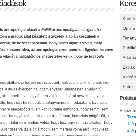
előadások
Kere
Konfli
Online
lis antropológusoknak a
Politikai antropológia
c. tárgyat. Az
óim a maguk által készített jegyzetek alapján készülnek a
Tanan
ozzák, de közös tapasztalat, hogy nincs olyan szöveg, mely
Publik
gára koncentrálva, az antropológiai szempontokat figyelembe véve
ka világát a hallgatókhoz, megértetve velük, hogy
de te fabula
Adatbá
Extrák
Videót
 megvitathatóvá tegyek egy szöveget, melyet a fenti kritériumok szem
Fotók
játos. A 80-as években hallottam egyszer Budapesten a világhírű
, aki többek között egy éppen zajló kutatásáról beszélt, melyet a
Politik
lte, hogy egy hétre beült a belügyminiszter irodájába, s kíváncsian
 mennyire meglepődtem, amikor Touraine elmondta, hogy semmi sem
Fejezet
szter, ha egyáltalán bent volt az irodájában, íróasztala mögött ült, s
Tart
kkor gondolni sem mertem volna, hogy lesz egyszer arra alkalom, hogy
1. A 
. A rendszerváltás előtt álmodni sem mertem volna arról, hogy lesz
2. A 