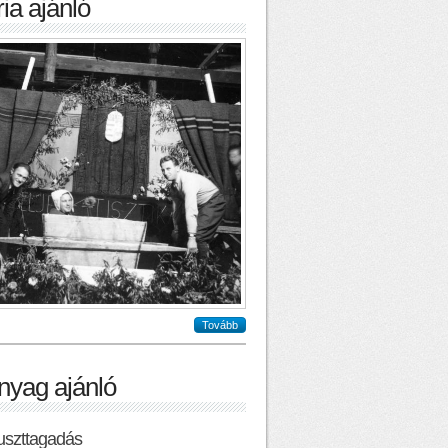
ia ajánló
Tovább
nyag ajánló
uszttagadás