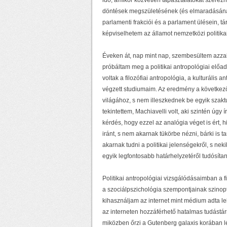
idő, amikor közvetlen tapasztalatokat szerez
döntések megszületésének (és elmaradásának
parlamenti frakciói és a parlament ülésein, tá
képviselhetem az államot nemzetközi politika
Éveken át, nap mint nap, szembesültem azzal 
próbáltam meg a politikai antropológiai elő
voltak a filozófiai antropológia, a kulturális 
végzett studiumaim. Az eredmény a következő
világához, s nem illeszkednek be egyik szak
tekintettem, Machiavelli volt, aki szintén úgy í
kérdés, hogy ezzel az analógia véget is ért,
iránt, s nem akarnak tükörbe nézni, bárki is 
akarnak tudni a politikai jelenségekről, s ne
egyik legfontosabb határhelyzetéről tudósíta
Politikai antropológiai vizsgálódásaimban a fi
a szociálpszichológia szempontjainak szinopt
kihasználjam az internet mint médium adta le
az interneten hozzáférhető hatalmas tudástár
miközben őrzi a Gutenberg galaxis korában l