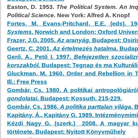
Easton, D. 1953.
The Political System. An Inq
Political Science.
New York: Alfred A. Knopf
Fortes, M. Evans-Pritchard, E.E. (eds). 1
Systems.
Norwich and London: Oxford Univers
Frazer, J.G. 2005.
Az aranyág.
Budapest: Osiri
Geertz, C. 2001.
Az értelmezés hatalma
. Budap
Gerő, A., Pető I. 1997.
Befejezetlen szociali
korszakból.
Budapest: Tegnap és ma Kulturáli
Gluckman, M. 1960. Order and Rebellion in Tr
Ill.: Free Press
Gombár, Cs. 1980. A politikai antropológiáró
gondolatai
. Budapest: Kossuth. 215-229.
Gombár, Cs. 1986.
A politika parttalan világa.
B
Kapitány, Á., Kapitány G. 1989. Intézménymimi
Kézdi Nagy G. (szerk.) 2008. A magyar kul
története. Budapest: Nyitott Könyvműhely