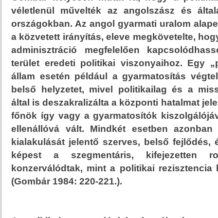
véletlenül művelték az angolszász és álta
országokban. Az angol gyarmati uralom alapelv
a közvetett irányítás, eleve megkövetelte, hog
adminisztráció megfelelően kapcsolódhass
terület eredeti politikai viszonyaihoz. Egy „p
állam esetén például a gyarmatosítás végtele
belső helyzetet, mivel politikailag és a mis
által is deszakralizálta a központi hatalmat jel
főnök így vagy a gyarmatosítók kiszolgálójá
ellenállóvá vált. Mindkét esetben azonban
kialakulását jelentő szerves, belső fejlődés,
képest a szegmentáris, kifejezetten r
konzerválódtak, mint a politikai rezisztencia
(Gombár 1984: 220-221.).