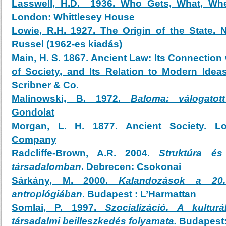
Lasswell, H.D. 1936. Who Gets, What, Wh
London: Whittlesey House
Lowie, R.H. 1927. The Origin of the State.
Russel (1962-es kiadás)
Main, H. S. 1867. Ancient Law: Its Connection 
of Society, and Its Relation to Modern Idea
Scribner & Co.
Malinowski, B. 1972.
Baloma: válogatott
Gondolat
Morgan, L. H. 1877. Ancient Society. L
Company
Radcliffe-Brown, A.R. 2004.
Struktúra és
társadalomban
. Debrecen: Csokonai
Sárkány, M. 2000.
Kalandozások a 20. 
antroplógiában
. Budapest : L’Harmattan
Somlai, P. 1997.
Szocializáció. A kultur
társadalmi beilleszkedés folyamata.
Budapest: