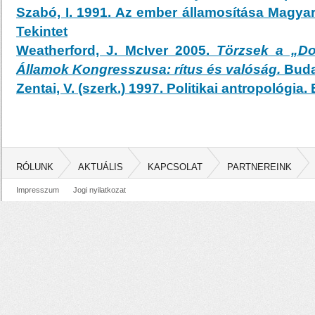
Szabó, I. 1991. Az ember államosítása Magya
Tekintet
Weatherford, J. McIver 2005.
Törzsek a „D
Államok Kongresszusa: rítus és valóság.
Buda
Zentai, V. (szerk.) 1997. Politikai antropológia
RÓLUNK
AKTUÁLIS
KAPCSOLAT
PARTNEREINK
Impresszum
Jogi nyilatkozat