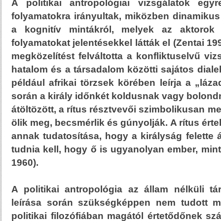
A politikai antropológiai vizsgálatok eg
folyamatokra irányultak, miközben dinamikus 
a kognitív mintákról, melyek az aktorok 
folyamatokat jelentésekkel látták el (Zentai 1
megközelítést felváltotta a konfliktuselvű vizs
hatalom és a társadalom közötti sajátos dial
például afrikai törzsek körében leírja a „láz
során a király időnkét koldusnak vagy bolondn
átöltözött, a rítus résztvevői szimbolikusan m
ölik meg, becsmérlik és gúnyolják. A rítus ér
annak tudatosítása, hogy a királyság felette á
tudnia kell, hogy ő is ugyanolyan ember, mint
1960).
A politikai antropológia az állam nélküli t
leírása során szükségképpen nem tudott mi
politikai filozófiában magától értetődőnek sz