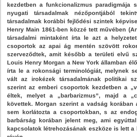
kezdetben a funkcionalizmus paradigmája sz
nyugati társadalmak nézőpontjából teki
társadalmak korábbi fejlődési szintek képvise
Henry Main 1861-ben közzé tett művében (Anc
társadalmi mintaként írta le azt a helyzet
csoportok az apai ág mentén szövött roko
szerveződtek, amit később a területi elvű s
Louis Henry Morgan a New York államban élő 
írta le a rokonsági terminológiát, melynek s
vált az irokézek társadalmának politikai 
szerint az emberi csoportok kezdetben a „
éltek, melyet a „barbarizmus”, majd a „ci
követtek. Morgan szerint a vadság korában 
sem korlátozta a csoportokban, s az endog
barbárság korában jelent meg, ami egyúttal
kapcsolatok létrehozásának eszköze is lett 
révén.