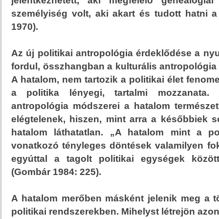
jelentkezhetett, aki megfelelő genealógiai
személyiség volt, aki akart és tudott hatni a
1970).
Az új politikai antropológia érdeklődése a ny
fordul, összhangban a kulturális antropológia
A hatalom, nem tartozik a politikai élet feno
a politika lényegi, tartalmi mozzanata. 
antropológia módszerei a hatalom természe
elégtelenek, hiszen, mint arra a későbbiek s
hatalom láthatatlan. „A hatalom mint a pol
vonatkozó tényleges döntések valamilyen fok
egyúttal a tagolt politikai egységek között
(Gombár 1984: 225).
A hatalom merőben másként jelenik meg a tör
politikai rendszerekben. Mihelyst létrejön azon