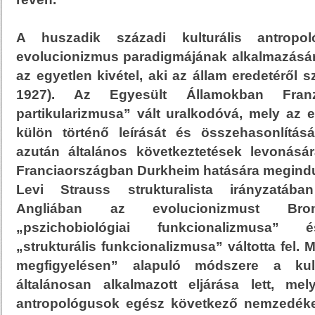
A huszadik századi kulturális antropo
evolucionizmus paradigmájának alkalmazásáró
az egyetlen kivétel, aki az állam eredetéről
1927). Az Egyesült Államokban Fran
partikularizmusa” vált uralkodóvá, mely az 
külön történő leírását és összehasonlítás
azután általános következtetések levonásár
Franciaországban Durkheim hatására megindul
Levi Strauss strukturalista irányzatába
Angliában az evolucionizmust Bron
„pszichobiológiai funkcionalizmusa” é
„strukturális funkcionalizmusa” váltotta fel.
megfigyelésen” alapuló módszere a kultu
általánosan alkalmazott eljárása lett, mely
antropológusok egész következő nemzedéke