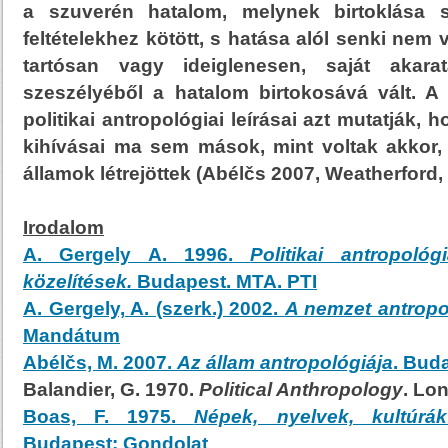
a szuverén hatalom, melynek birtoklása sa
feltételekhez kötött, s hatása alól senki nem 
tartósan vagy ideiglenesen, saját akar
szeszélyéből a hatalom birtokosává vált. 
politikai antropológiai leírásai azt mutatják,
kihívásai ma sem mások, mint voltak akkor,
államok létrejöttek (Abélčs 2007, Weatherford, 
Irodalom
A. Gergely A. 1996.
Politikai antropológi
közelítések.
Budapest. MTA. PTI
A. Gergely, A. (szerk.) 2002.
A nemzet antropo
Mandátum
Abélčs, M. 2007.
Az állam antropológiája
. Bud
Balandier, G. 1970.
Political Anthropology
. Lo
Boas, F. 1975.
Népek, nyelvek, kultúrák
Budapest: Gondolat