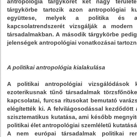
antropológia tárgykörét két nagy területe
tárgykörbe tartozik azon antropológiai k
együttese, melyek a politika és a
kapcsolatrendszerét vizsgálják a mode
társadalmakban. A második tárgykörbe pedig 
jelenségek antropológiai vonatkozásai tartozn
A politikai antropológia kialakulása
A politikai antropológiai vizsgálódások 
ezoterikusnak tűnő társadalmak törzsfőnökei
kapcsolatai, furcsa rítusokat bemutató varázs
elégítették ki. A felvilágosodással kezdődött 
szisztematikus kutatása, ami később megnyito
politikai élet antropológiai szemléletű kutatásá
A nem európai társadalmak politikai ren