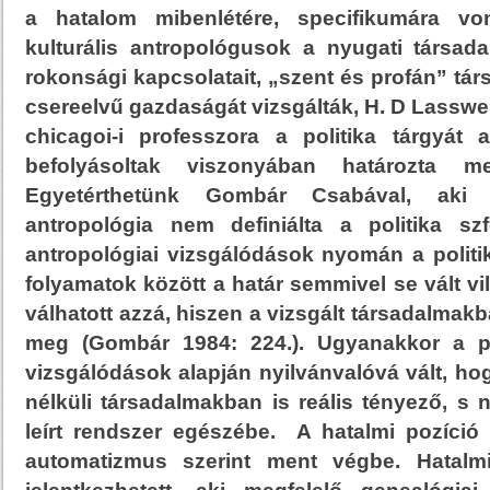
a hatalom mibenlétére, specifikumára vo
kulturális antropológusok a nyugati társada
rokonsági kapcsolatait, „szent és profán” tár
csereelvű gazdaságát vizsgálták, H. D Lasswel
chicagoi-i professzora a politika tárgyát
befolyásoltak viszonyában határozta m
Egyetérthetünk Gombár Csabával, aki s
antropológia nem definiálta a politika szfé
antropológiai vizsgálódások nyomán a politi
folyamatok között a határ semmivel se vált v
válhatott azzá, hiszen a vizsgált társadalmakb
meg (Gombár 1984: 224.). Ugyanakkor a pol
vizsgálódások alapján nyilvánvalóvá vált, ho
nélküli társadalmakban is reális tényező, s
leírt rendszer egészébe. A hatalmi pozíció
automatizmus szerint ment végbe. Hatalm