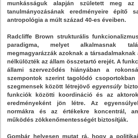
munkásságuk alapján született meg az a
tanulmányozásának eredményeire építő saj
antropológia a múlt század 40-es éveiben.
Radcliffe Brown strukturális funkcionalizmu
paradigma, melyet alkalmasnak tal
megmagyarázzák azoknak a társadalmaknak 
nélkülözték az állam összetartó erejét. A funk
állami szerveződés hiányában a rokonsá
szempontok szerint tagolódó csoportokban 
szegmensek között létrejövő
egyensúly
bizto
funkciók közötti koordináció és az aktorok 
eredményeként jön létre. Az egyensúlye
normákra és az értékekre koncentrál, am
működés zökkenőmentességét biztosítják.
Gombár helyesen mutat rá, hogy a politika