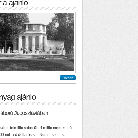
ia ajánló
Tovább
nyag ajánló
háború Jugoszláviában
alott, félmillió sebesült, 4 millió menekült és
0 milliárd dolláros kár. Népirtás, etnikai