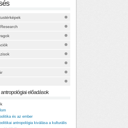
sés
ktustérképek
 Research
yagok
ációk
zisok
ár
ai antropológiai előadások
ek
alom
politika és az ember
politikai antropológia kiválása a kulturális