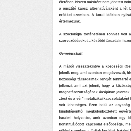
életében, hiszen másként nem jöhetett voln
a pusztító káosz alternatívájaként a lét b
erőkkel szemben. A korai időkben nyilv
értelmezünk.
A szociológia történetében Tönnies volt a
szerveződéseket a későbbi társadalmi szer
Gemeinschaft
A mából visszatekintve a közösségi (Ge
jelenik meg, ami azonban megtévesztő, hisz
közösségi társadalmak rendjét fenntartó 
jellemzi, ami azt jelenti, hogy a közöss
meghatározottságának álcájában jelentek
„test és a vér” metafizikai kapcsolataként
volt lehetséges. Ezen belül az anyaság
kiindulóponttól megkülönböztetett egyé
hatalmi helyzetbe, amit azonban egy id
konstituálódott kapcsolat elsőbbsége, me
nőkkel szemben a férfiak kerültek hatalmi h