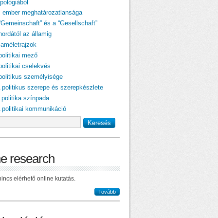
pológiából
z ember meghatározatlansága
 “Gemeinschaft” és a “Gesellschaft”
hordától az államig
laméletrajzok
politikai mező
politikai cselekvés
 politikus személyisége
A politikus szerepe és szerepkészlete
 politika színpada
A politikai kommunikáció
ne research
incs elérhető online kutatás.
Tovább