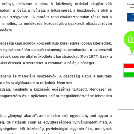
 erényt, elkövette a bűnt. A közösség érdekei alapján vált
alom, a jóság, a nyíltság, a lelkiismeret, a büszkeség, s akik a
lt oka szégyenre. A morális rend elválaszthatatlan része volt a
z ismétlés, az emlékezés közösségileg gyakorolt eljárásai révén
zedékre.
zösségi kapcsolatok koncentrikus körei egyre jobban kiterjedtek,
 nyilvántartásán alapuló rokonsági kapcsolatokat, a szomszédi
ségek cseréje által működtetett barátságokat (Kon 1977). Ezek a
lis értékeit, a szeretetet, a bizalmat, a hálát, a hűséget.
llemi és materiális összetevők. A gazdaság alapja a naturális
kra és szolgáltatásokra terjedtek. Nem volt
badság, mindenki a közösség egészéhez tartozott. Rendszer és
 magánszféra és a nyilvános szféra megkülönböztetése lehetetlen
e a „lényegi akarat”, ami minden erőt egyesített, ami ugyan a
eg, de hatásuk csak az együttességben nyilvánulhatott meg. A
gységében élő közösség pszichológiai egyenértéke, amelynek