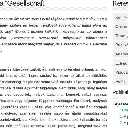
a “Gesellschaft”
Kere
Konfli
et és az állami szervezet kettőségének rendjében jelenítik meg a
 mely időben és térben rendkívül egyenlőtlenül halad előre az
Online
lis agy” (Dunbar) kezdeti kollektív szervezete lett az alapja a
Tanan
lása „Gesellschaft” szerkezetté mélyreható változásokat
áltozások utóbb megszilárdultak, de a kezdetek mitikus alakzatai
Publik
t.
Adatbá
Extrák
an és kitérőkkel zajlott, ám volt egy történelmi pillanat, amikor
Videót
ki lehetne akár ’homo socius’ is, hiszen az állati testműködés
Fotók
rozatlanság meghatározásba való fordítás képessége legalább
intenzív társas együttlét függvénye. Nem tudni, hogy hány helyen
Politik
t az első csoportok, melyek tagjai már képesek voltak egymás
 részben vagy teljesen független valóságot létrehozni, melynek
Fejezet
jelentések voltak. Ezáltal vált lehetségessé a túlélést szolgáló
Tart
 kijelölése, ami siker esetén újabb és újabb megoldásokat
1. A 
elekvőktől, s a közös jelentéseket készletező kulturális formát
2. A 
ra már „második természetként” jelent meg, meghatározva és