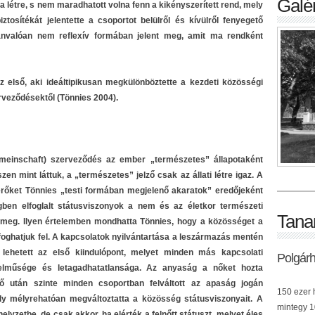
Galér
a létre, s nem maradhatott volna fenn a kikényszerített rend, mely
iztosítékát jelentette a csoportot belülről és kívülről fenyegető
ánvalóan nem reflexív formában jelent meg, amit ma rendként
z első, aki ideáltipikusan megkülönböztette a kezdeti közösségi
veződésektől (Tönnies 2004).
meinschaft) szerveződés az ember „természetes” állapotaként
en mint láttuk, a „természetes” jelző csak az állati létre igaz. A
erőket Tönnies „testi formában megjelenő akaratok” eredőjeként
égben elfoglalt státusviszonyok a nem és az életkor természeti
Tana
 meg. Ilyen értelemben mondhatta Tönnies, hogy a közösséget a
 foghatjuk fel. A kapcsolatok nyilvántartása a leszármazás mentén
 lehetett az első kiindulópont, melyet minden más kapcsolati
Polgár
rtelműsége és letagadhatatlansága. Az anyaság a nőket hozta
ő után szinte minden csoportban felváltott az apaság jogán
150 ezer h
ly mélyrehatóan megváltoztatta a közösség státusviszonyait. A
mintegy 10
elyzetbe, de csak akkor, ha elérték a felnőtt státuszt, melyet éles