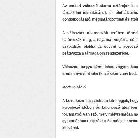
Az emberi választó akarat szféráján bel
társadalmi identitásának és életpályájá
gondolkodásától meghatározottnak és attól 
A választás alternatívák terében törté
határozzák meg, a folyamat végén a dönté
szabadság eloldja az egyént a közösség
beágyazza a társadalom rendszerébe.
Választás tárgya bármi lehet, vagyon, hat
eredményeként jelentkező siker vagy kuda
Modernizáció
A következő fejezetekben látni fogjuk, hog
különböző időben és különböző ütemben k
folyamatról van szó, mely mélyrehatóan me
gyakorlásának eljárásait és módjait anélkü
kihívásai.