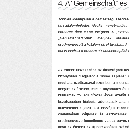
4. A “Gemeinschaft” és 
Tönnies ideáltípusai a nemzetségi szervez
társadalomfejlődés ideális menetrendjét,
emberek által lakott világban. A „szociá
„Gemeinschaft”-nak, melynek átalaku
eredményezett a hatalom struktúráiban. A v
ma is kísértik a modern társadalomfejlődés
Az ember kiszakadása az állatvilágból lass
bizonyosan megjelent a ’homo sapiens’, a
meghatározottságával szemben a meghatá
annyira az értelem, mint a folyamatos és 
bukkantak föl sok tízezer évvel ezelőt
közelségében biológiai adottságaik által
kulcselemei a jelek, s a hozzájuk rendelt 
cselekvések céljainak és eszközeinek
eredményezve függetlenné vált az egyes cs
adva az életnek az új nemzedékek számá