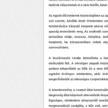
határok választottak el a nem felnőtt, fiata
Az együtt élő emberek közösségében az apas
szó szerint, később átvitt értelemben ve
fenntartására irányuló központi akarat m
apaság testesítette meg. Az uralkodó szere
tartozókat védje, vezesse, irányítsa, ta
megtenni, ha környezetében voltak ol
szervezésben.
A leszármazás rendje biztosította a ha
elsőszülött fiút. A vérségen alapuló közö
amiben kifejeződött az élők és a nem él
egyként érvényes mindenkire, akár örö
megerősítették az ellenséges csoportokkal 
A következmény a csoport által konstruált
idegenség által képviselt alternatívák feny
Egységes, mindenkire kényszerítő morális
megmaradását szolgálta, s bűn volt, am