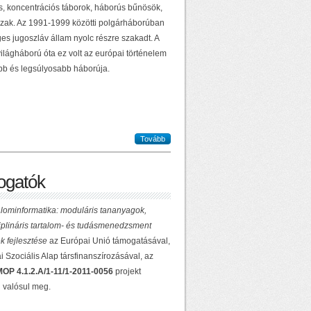
ás, koncentrációs táborok, háborús bűnösök,
zak. Az 1991-1999 közötti polgárháborúban
es jugoszláv állam nyolc részre szakadt. A
ilágháború óta ez volt az európai történelem
b és legsúlyosabb háborúja.
Tovább
gatók
lominformatika: moduláris tananyagok,
ciplináris tartalom- és tudásmenedzsment
k fejlesztése
az Európai Unió támogatásával,
 Szociális Alap társfinanszírozásával, az
OP 4.1.2.A/1-11/1-2011-0056
projekt
 valósul meg.