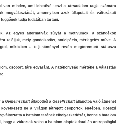
ül van minden, ami lehetővé teszi a társadalom tagja számára
nak megválasztását, amennyiben azok állapotait és változásait
függőnek tudja tudatában tartani.
nik. Az egyes alternatívák súlyát a motívumok, a szándékok
st találjuk, mely gondolkodás, anticipáció, mérlegelés műve. A
től, miközben a teljesítményei révén megteremtett státusza
alom, csoport, társ egyaránt. A hatékonyság mértéke a választás
rc.
y a
Gemeinschaft
állapotból a
Gesellschaft
állapotba való átmenet
övetkezett be a világon létrejött csoportok életében. Hosszú
gváltoztatta a hatalom terének elhelyezkedését, benne a hatalom
l, hogy a változtak volna a hatalom alapfeladatai és antropológiai