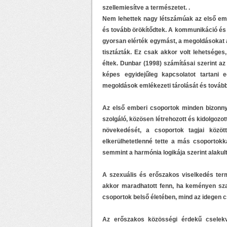
szellemiesítve a természetet. .
Nem lehettek nagy létszámúak az első emb
és tovább örökítődtek. A kommunikáció és a
gyorsan elérték egymást, a megoldásokat a
tisztázták. Ez csak akkor volt lehetsége
éltek. Dunbar (1998) számításai szerint a
képes egyidejűleg kapcsolatot tartani 
megoldások emlékezeti tárolását és tovább
Az első emberi csoportok minden bizonn
szolgáló, közösen létrehozott és kidolgozo
növekedését, a csoportok tagjai között
elkerülhetetlenné tette a más csoportokka
semmint a harmónia logikája szerint alakul
A szexuális és erőszakos viselkedés term
akkor maradhatott fenn, ha keményen sza
csoportok belső életében, mind az idegen 
Az erőszakos közösségi érdekű cselekv