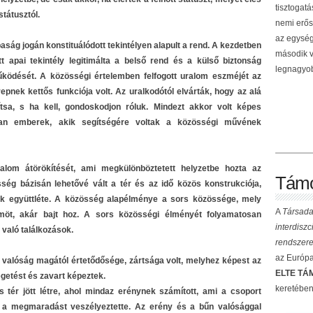
tisztogat
l státusztól.
nemi erős
az egység
ág jogán konstituálódott tekintélyen alapult a rend. A kezdetben
második v
tt apai tekintély legitimálta a belső rend és a külső biztonság
legnagyob
űködését. A közösségi értelemben felfogott uralom eszméjét az
pnek kettős funkciója volt. Az uralkodótól elvárták, hogy az alá
nítsa, s ha kell, gondoskodjon róluk. Mindezt akkor volt képes
yan emberek, akik segítségére voltak a közösségi művének
talom átörökítését, ami megkülönböztetett helyzetbe hozta az
Támo
sség bázisán lehetővé vált a tér és az idő közös konstrukciója,
ők együttléte. A közösség alapélménye a sors közössége, mely
A
Társada
möt, akár bajt hoz. A sors közösségi élményét folyamatosan
interdisz
való találkozások.
rendszere
az Európai
 valóság magától értetődősége, zártsága volt, melyhez képest az
ELTE TÁM
egetést és zavart képeztek.
keretében
 tér jött létre, ahol mindaz erénynek számított, ami a csoport
i a megmaradást veszélyeztette. Az erény és a bűn valósággal