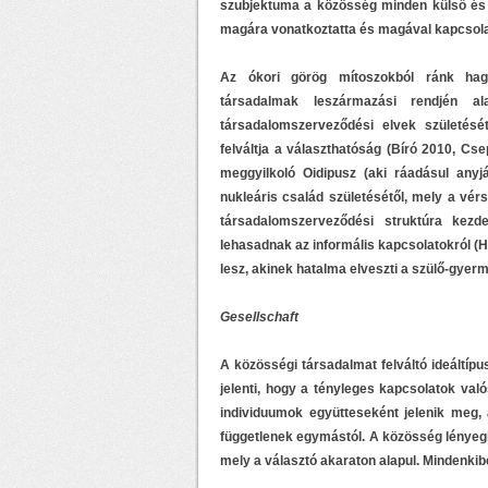
szubjektuma a közösség minden külső és b
magára vonatkoztatta és magával kapcsola
Az ókori görög mítoszokból ránk hagy
társadalmak leszármazási rendjén a
társadalomszerveződési elvek születését 
felváltja a választhatóság (Bíró 2010, Cse
meggyilkoló Oidipusz (aki ráadásul anyjá
nukleáris család születésétől, mely a vér
társadalomszerveződési struktúra kezde
lehasadnak az informális kapcsolatokról (H
lesz, akinek hatalma elveszti a szülő-gyer
Gesellschaft
A közösségi társadalmat felváltó ideáltípu
jelenti, hogy a tényleges kapcsolatok val
individuumok együtteseként jelenik meg
függetlenek egymástól. A közösség lényegi 
mely a választó akaraton alapul. Mindenki