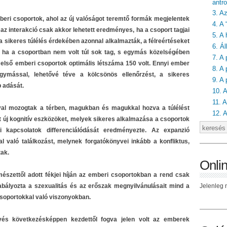
antro
3. A
eri csoportok, ahol az új valóságot teremtő formák megjelentek
4. A
z interakció csak akkor lehetett eredményes, ha a csoport tagjai
5. A 
 sikeres túlélés érdekében azonnal alkalmazták, a félreértéseket
6. Ál
s, ha a csoportban nem volt túl sok tag, s egymás közelségében
7. A 
z első emberi csoportok optimális létszáma 150 volt. Ennyi ember
8. A 
egymással, lehetővé téve a kölcsönös ellenőrzést, a sikeres
9. A
 adását.
10. 
11. A
yal mozogtak a térben, magukban és magukkal hozva a túlélést
12. 
tt új kognitív eszközöket, melyek sikeres alkalmazása a csoportok
i kapcsolatok differenciálódását eredményezte. Az expanzió
l való találkozást, melynek forgatókönyvei inkább a konfliktus,
tak.
Onli
észettől adott fékjei híján az emberi csoportokban a rend csak
bályozta a szexualitás és az erőszak megnyilvánulásait mind a
Jelenleg n
csoportokkal való viszonyokban.
és következésképpen kezdettől fogva jelen volt az emberek