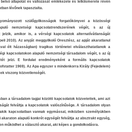
első állapotát és változását emlékezete és lelkiismerete révén
tban lévőnek tapasztalta.
ományozott szülőgyilkosságok forgatókönyvei a közösségi
lapuló nemzetségi kapcsolatrendszerének végét, s az új
jelzik, amikor is, a vérségi kapcsolatok alternatívátlanságát
peli 2010). Az anyját meggyilkoló Oresztész, az apját akaratlanul
val élt házasságban) tragikus történetei elválaszthatatlanok a
ségi kapcsolatokon alapuló nemzetségi társadalom végét, s az új
tét jelzi. E fordulat eredményeként a formális kapcsolatok
ofstatter 1969). Az Apa egyszer s mindenkorra Király (Fejedelem)
mek viszony közvetlenségét.
sban a társadalom tagjai közötti kapcsolatok közvetettek, ami azt
óságát felváltja a kapcsolatok valószínűsége. A társadalom olyan
, akik kapcsolatban vannak egymással, miközben személyükben
akaraton alapuló konkrét egységét felváltja az absztrakt egység,
ben működhet a választó akarat, aki képes a gondolkodásra.