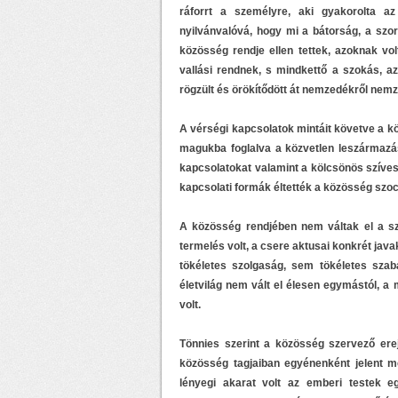
ráforrt a személyre, aki gyakorolta az
nyilvánvalóvá, hogy mi a bátorság, a szorg
közösség rendje ellen tettek, azoknak vo
vallási rendnek, s mindkettő a szokás, a
rögzült és örökítődött át nemzedékről nem
A vérségi kapcsolatok mintáit követve a kö
magukba foglalva a közvetlen leszármazás
kapcsolatokat valamint a kölcsönös szíves
kapcsolati formák éltették a közösség szociá
A közösség rendjében nem váltak el a sze
termelés volt, a csere aktusai konkrét java
tökéletes szolgaság, sem tökéletes sza
életvilág nem vált el élesen egymástól, a
volt.
Tönnies szerint a közösség szervező erej
közösség tagjaiban egyénenként jelent m
lényegi akarat volt az emberi testek e