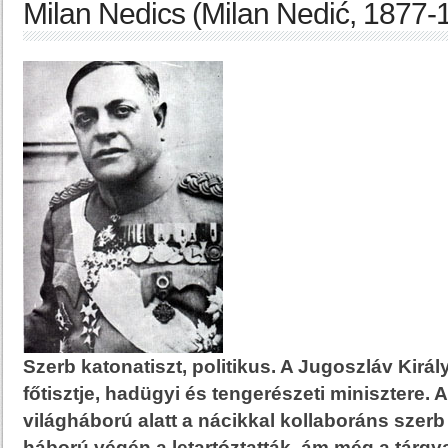
Milan Nedics (Milan Nedić, 1877-
Szerb katonatiszt, politikus. A Jugoszláv Királ
főtisztje, hadügyi és tengerészeti minisztere.
világháború alatt a nácikkal kollaboráns szer
háború végén a letartóztatták, ám még a tárgya