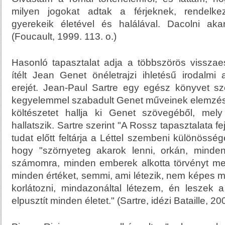
milyen jogokat adtak a férjeknek, rendelke
gyerekeik életével és halálával. Dacolni aka
(Foucault, 1999. 113. o.)
Hasonló tapasztalat adja a többszörös visszaes
ítélt Jean Genet önéletrajzi ihletésű irodalmi 
erejét. Jean-Paul Sartre egy egész könyvet sz
kegyelemmel szabadult Genet műveinek elemzésé
költészetet hallja ki Genet szövegéből, mel
hallatszik. Sartre szerint "A Rossz tapasztalata f
tudat előtt feltárja a Léttel szembeni különössé
hogy "szörnyeteg akarok lenni, orkán, minde
számomra, minden emberek alkotta törvényt meg
minden értéket, semmi, ami létezik, nem képes
korlátozni, mindazonáltal létezem, én leszek a
elpusztít minden életet." (Sartre, idézi Bataille, 20