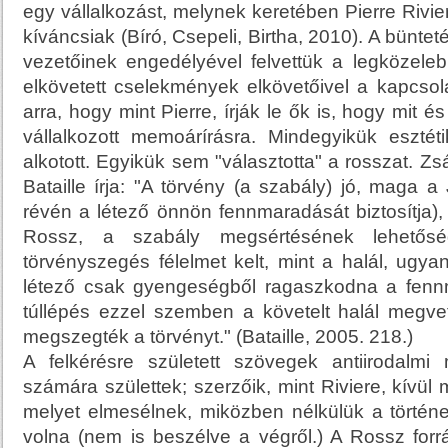
egy vállalkozást, melynek keretében Pierre Rivie
kíváncsiak (Bíró, Csepeli, Birtha, 2010). A büntet
vezetőinek engedélyével felvettük a legközeleb
elkövetett cselekmények elkövetőivel a kapcsol
arra, hogy mint Pierre, írják le ők is, hogy mit és 
vállalkozott memoárírásra. Mindegyikük esztét
alkotott. Egyikük sem "választotta" a rosszat. Zs
Bataille írja: "A törvény (a szabály) jó, maga 
révén a létező önnön fennmaradását biztosítja),
Rossz, a szabály megsértésének lehetősé
törvényszegés félelmet kelt, mint a halál, ugya
létező csak gyengeségből ragaszkodna a fenn
túllépés ezzel szemben a követelt halál megvet
megszegték a törvényt." (Bataille, 2005. 218.)
A felkérésre született szövegek antiirodalm
számára születtek; szerzőik, mint Riviere, kívül
melyet elmesélnek, miközben nélkülük a történ
volna (nem is beszélve a végről.) A Rossz forr