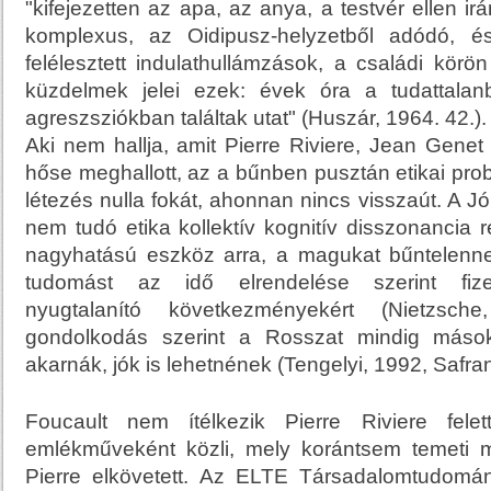
"kifejezetten az apa, az anya, a testvér ellen i
komplexus, az Oidipusz-helyzetből adódó, és
felélesztett indulathullámzások, a családi körö
küzdelmek jelei ezek: évek óra a tudattalan
agreszsziókban találtak utat" (Huszár, 1964. 42.).
Aki nem hallja, amit Pierre Riviere, Jean Gen
hőse meghallott, az a bűnben pusztán etikai pro
létezés nulla fokát, ahonnan nincs visszaút. A J
nem tudó etika kollektív kognitív disszonancia 
nagyhatású eszköz arra, a magukat bűntelenn
tudomást az idő elrendelése szerint fize
nyugtalanító következményekért (Nietzsch
gondolkodás szerint a Rosszat mindig mások
akarnák, jók is lehetnének (Tengelyi, 1992, Safran
Foucault nem ítélkezik Pierre Riviere fel
emlékműveként közli, mely korántsem temeti 
Pierre elkövetett. Az ELTE Társadalomtudomány