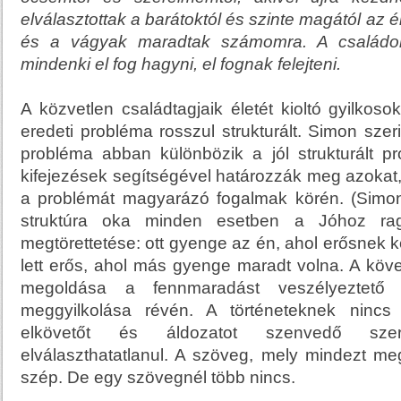
elválasztottak a barátoktól és szinte magától az é
és a vágyak maradtak számomra. A családon
mindenki el fog hagyni, el fognak felejteni.
A közvetlen családtagjaik életét kioltó gyilkoso
eredeti probléma rosszul strukturált. Simon szerin
probléma abban különbözik a jól strukturált p
kifejezések segítségével határozzák meg azokat
a problémát magyarázó fogalmak körén. (Simon
struktúra oka minden esetben a Jóhoz ra
megtörettetése: ott gyenge az én, ahol erősnek kel
lett erős, ahol más gyenge maradt volna. A kö
megoldása a fennmaradást veszélyeztető k
meggyilkolása révén. A történeteknek nincs
elkövetőt és áldozatot szenvedő sze
elválaszthatatlanul. A szöveg, mely mindezt meg
szép. De egy szövegnél több nincs.