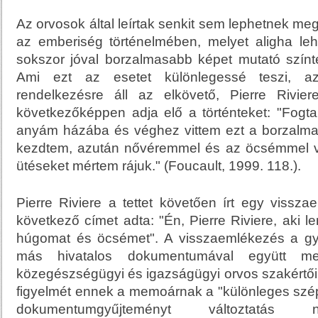
Az orvosok által leírtak senkit sem lephetnek meg, 
az emberiség történelmében, melyet aligha leh
sokszor jóval borzalmasabb képet mutató színte
Ami ezt az esetet különlegessé teszi, a
rendelkezésre áll az elkövető, Pierre Rivie
következőképpen adja elő a történteket: "Fogt
anyám házába és véghez vittem ezt a borzalm
kezdtem, azután nővéremmel és az öcsémmel v
ütéseket mértem rájuk." (Foucault, 1999. 118.).
Pierre Riviere a tettet követően írt egy vissz
következő címet adta: "Én, Pierre Riviere, aki 
húgomat és öcsémet". A visszaemlékezés a gy
más hivatalos dokumentumával együtt me
közegészségügyi és igazságügyi orvos szakértő
figyelmét ennek a memoárnak a "különleges szé
dokumentumgyűjteményt változtatás né