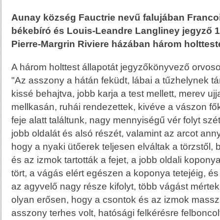
Aunay község Fauctrie nevű falujában Franc
békebíró és Louis-Leandre Langliney jegyző 1
Pierre-Margrin Riviere házában három holttestet
A három holttest állapotát jegyzőkönyvező orvoso
"Az asszony a hátán feküdt, lábai a tűzhelynek 
kissé behajtva, jobb karja a test mellett, merev ujj
mellkasán, ruhái rendezettek, kivéve a vászon főkö
feje alatt találtunk, nagy mennyiségű vér folyt szét
jobb oldalát és alsó részét, valamint az arcot an
hogy a nyaki ütőerek teljesen elváltak a törzstől, 
és az izmok tartották a fejet, a jobb oldali kopon
tört, a vágás elért egészen a koponya tetejéig, é
az agyvelő nagy része kifolyt, több vágást mértek
olyan erősen, hogy a csontok és az izmok masszá
asszony terhes volt, hatósági felkérésre felboncolt