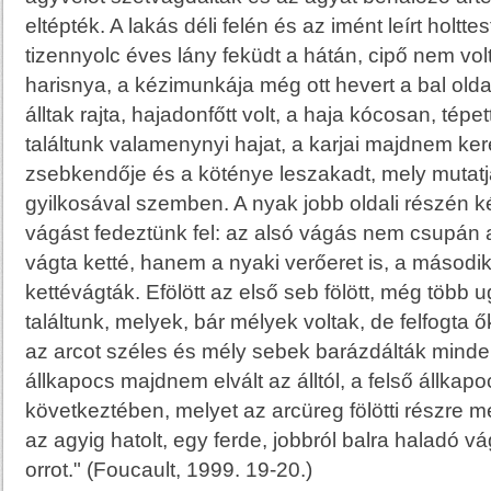
eltépték. A lakás déli felén és az imént leírt holttes
tizennyolc éves lány feküdt a hátán, cipő nem vol
harisnya, a kézimunkája még ott hevert a bal old
álltak rajta, hajadonfőtt volt, a haja kócosan, tépet
találtunk valamenynyi hajat, a karjai majdnem ke
zsebkendője és a köténye leszakadt, mely mutatj
gyilkosával szemben. A nyak jobb oldali részén k
vágást fedeztünk fel: az alsó vágás nem csupán a
vágta ketté, hanem a nyaki verőeret is, a második
kettévágták. Efölött az első seb fölött, még több 
találtunk, melyek, bár mélyek voltak, de felfogta ő
az arcot széles és mély sebek barázdálták minde
állkapocs majdnem elvált az álltól, a felső állkapo
következtében, melyet az arcüreg fölötti részre 
az agyig hatolt, egy ferde, jobbról balra haladó v
orrot." (Foucault, 1999. 19-20.)