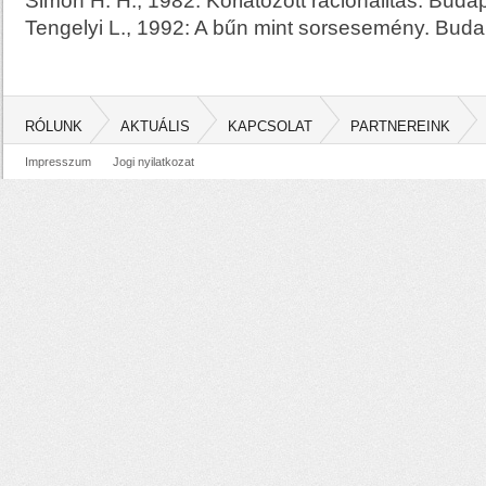
Simon H. H., 1982: Korlátozott racionalitás. Buda
Tengelyi L., 1992: A bűn mint sorsesemény. Budap
RÓLUNK
AKTUÁLIS
KAPCSOLAT
PARTNEREINK
Impresszum
Jogi nyilatkozat