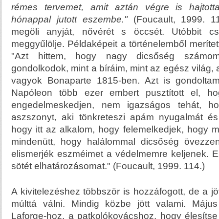
rémes tervemet, amit aztán végre is hajtott
hónappal jutott eszembe."
(Foucault, 1999. 11
megöli anyját, nővérét s öccsét. Utóbbit c
meggyűlölje. Példaképeit a történelemből merített
"Azt hittem, hogy nagy dicsőség számomr
gondolkodok, mint a bíráim, mint az egész világ,
vagyok Bonaparte 1815-ben. Azt is gondolta
Napóleon több ezer embert pusztított el, ho
engedelmeskedjen, nem igazságos tehát, ho
aszszonyt, aki tönkreteszi apám nyugalmát és
hogy itt az alkalom, hogy felemelkedjek, hogy
mindenütt, hogy halálommal dicsőség övezze
elismerjék eszméimet a védelmemre keljenek. 
sötét elhatározásomat." (Foucault, 1999. 114.)
A kivitelezéshez többször is hozzáfogott, de a 
múlttá válni. Mindig közbe jött valami. Máj
Laforge-hoz, a patkolókovácshoz, hogy élesítse 