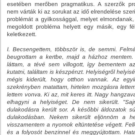
esetében merőben pragmatikus. A szerzők pr
nem várták ki az sorukat az idő elrendelése szerin
problémát a gyilkossággal, melyet elmondanak,
megoldott probléma helyett egy másik, egy f
keletkezett.
I.
Becsengettem, többször is, de semmi. Felm
beugrottam a kertbe, majd a házhoz mentem
láttam, a tévé sem villogott, így bementem a
kutatni, találtam is készpénzt. Helyiségről helyi
mégis kiderült, hogy otthon vannak. Az egy
szekrényben matattam, hirtelen mozgásra lette
lettem vonva. Ki az, mit keres itt. Nagy hangza
elhagyni a helyiséget. De nem sikerült. "Sa
dulakodásra került sor. A későbbi áldozatok s
dulakodásban. Nekem sikerült eljönnöm a he
visszamentem a nyomok eltüntetése végett. Fel
és a folyosót benzinnel és meggyújtottam. Hat