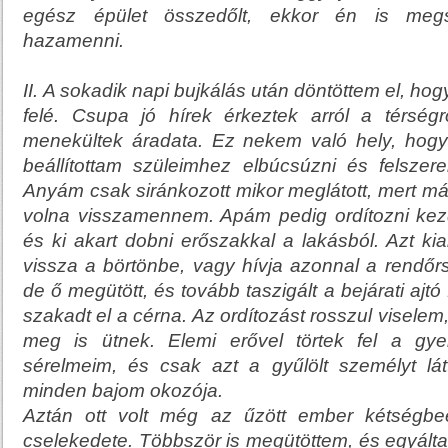
egész épület összedőlt, ekkor én is megsé
hazamenni.
II.
A sokadik napi bujkálás után döntöttem el, hog
felé. Csupa jó hírek érkeztek arról a térségr
menekültek áradata. Ez nekem való hely, hogy 
beállítottam szüleimhez elbúcsúzni és felszer
Anyám csak siránkozott mikor meglátott, mert már
volna visszamennem. Apám pedig ordítozni kezd
és ki akart dobni erőszakkal a lakásból. Azt ki
vissza a börtönbe, vagy hívja azonnal a rendőrs
de ő megütött, és tovább taszigált a bejárati ajt
szakadt el a cérna. Az ordítozást rosszul viselem
meg is ütnek. Elemi erővel törtek fel a gy
sérelmeim, és csak azt a gyűlölt személyt lá
minden bajom okozója.
Aztán ott volt még az űzött ember kétségbee
cselekedete. Többször is megütöttem, és egyált