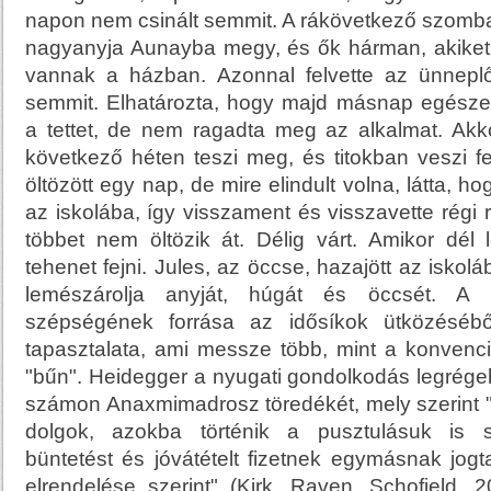
napon nem csinált semmit. A rákövetkező szombat
nagyanyja Aunayba megy, és ők hárman, akiket 
vannak a házban. Azonnal felvette az ünneplő
semmit. Elhatározta, hogy majd másnap egésze
a tettet, de nem ragadta meg az alkalmat. Akk
következő héten teszi meg, és titokban veszi fe
öltözött egy nap, de mire elindult volna, látta, h
az iskolába, így visszament és visszavette régi r
többet nem öltözik át. Délig várt. Amikor dél 
tehenet fejni. Jules, az öccse, hazajött az iskolábó
lemészárolja anyját, húgát és öccsét. A 
szépségének forrása az idősíkok ütközéséb
tapasztalata, ami messze több, mint a konvenci
"bűn". Heidegger a nyugati gondolkodás legrége
számon Anaxmimadrosz töredékét, mely szerint 
dolgok, azokba történik a pusztulásuk is 
büntetést és jóvátételt fizetnek egymásnak jogt
elrendelése szerint" (Kirk, Raven, Schofield, 