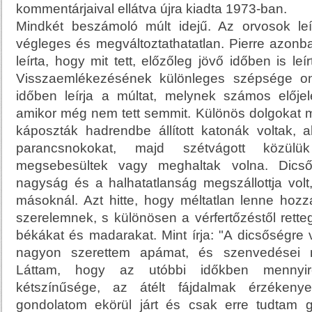
kommentárjaival ellátva újra kiadta 1973-ban.
Mindkét beszámoló múlt idejű. Az orvosok l
végleges és megváltoztathatatlan. Pierre azonb
leírta, hogy mit tett, előzőleg jövő időben is leí
Visszaemlékezésének különleges szépsége o
időben leírja a múltat, melynek számos előjelé
amikor még nem tett semmit. Különös dolgokat 
káposzták hadrendbe állított katonák voltak, 
parancsnokokat, majd szétvágott közülü
megsebesültek vagy meghaltak volna. Dicső
nagyság és a halhatatlanság megszállottja volt,
másoknál. Azt hitte, hogy méltatlan lenne hoz
szerelemnek, s különösen a vérfertőzéstől rettege
békákat és madarakat. Mint írja: "A dicsőségre 
nagyon szerettem apámat, és szenvedései m
Láttam, hogy az utóbbi időkben mennyir
kétszínűsége, az átélt fájdalmak érzékenye
gondolatom ekörül járt és csak erre tudtam 