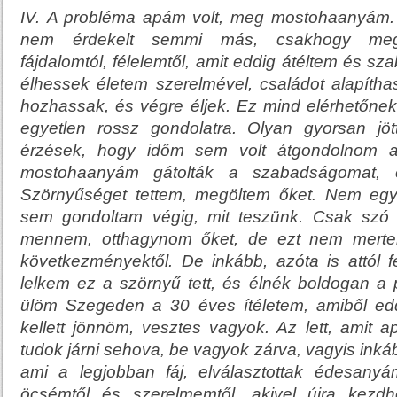
IV.
A probléma apám volt, meg mostohaanyám. 
nem érdekelt semmi más, csakhogy megs
fájdalomtól, félelemtől, amit eddig átéltem és s
élhessek életem szerelmével, családot alapítha
hozhassak, és végre éljek. Ez mind elérhetőnek t
egyetlen rossz gondolatra. Olyan gyorsan jö
érzések, hogy időm sem volt átgondolnom 
mostohaanyám gátolták a szabadságomat, 
Szörnyűséget tettem, megöltem őket. Nem egy
sem gondoltam végig, mit teszünk. Csak szó né
mennem, otthagynom őket, de ezt nem merte
következményektől. De inkább, azóta is attól
lelkem ez a szörnyű tett, és élnék boldogan a p
ülöm Szegeden a 30 éves ítéletem, amiből eddi
kellett jönnöm, vesztes vagyok. Az lett, amit 
tudok járni sehova, be vagyok zárva, vagyis inkább
ami a legjobban fáj, elválasztottak édesanyá
öcsémtől és szerelmemtől, akivel újra kezdh