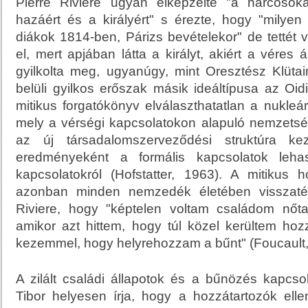
Pierre Riviere ugyan elképzelte "a harcosok
hazáért és a királyért" s érezte, hogy "milye
diákok 1814-ben, Párizs bevételekor" de tettét 
el, mert apjában látta a királyt, akiért a véres 
gyilkolta meg, ugyanúgy, mint Oresztész Klüta
belüli gyilkos erőszak másik ideáltípusa az Oid
mitikus forgatókönyv elválaszthatatlan a nukleár
mely a vérségi kapcsolatokon alapuló nemzetsé
az új társadalomszerveződési struktúra kez
eredményeként a formális kapcsolatok leha
kapcsolatokról (Hofstatter, 1963). A mitikus 
azonban minden nemzedék életében visszatér.
Riviere, hogy "képtelen voltam családom nőta
amikor azt hittem, hogy túl közel kerültem hoz
kezemmel, hogy helyrehozzam a bűnt" (Foucault,
A zilált családi állapotok és a bűnözés kapcso
Tibor helyesen írja, hogy a hozzátartozók elle