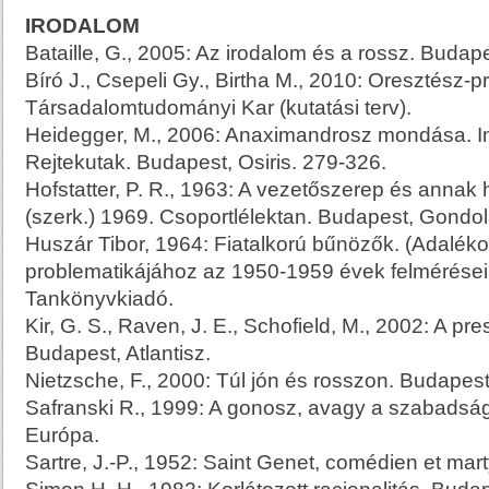
IRODALOM
Bataille, G., 2005: Az irodalom és a rossz. Budap
Bíró J., Csepeli Gy., Birtha M., 2010: Oresztész-p
Társadalomtudományi Kar (kutatási terv).
Heidegger, M., 2006: Anaximandrosz mondása. In
Rejtekutak. Budapest, Osiris. 279-326.
Hofstatter, P. R., 1963: A vezetőszerep és annak h
(szerk.) 1969. Csoportlélektan. Budapest, Gondol
Huszár Tibor, 1964: Fiatalkorú bűnözők. (Adalékok
problematikájához az 1950-1959 évek felmérései 
Tankönyvkiadó.
Kir, G. S., Raven, J. E., Schofield, M., 2002: A pre
Budapest, Atlantisz.
Nietzsche, F., 2000: Túl jón és rosszon. Budapes
Safranski R., 1999: A gonosz, avagy a szabadsá
Európa.
Sartre, J.-P., 1952: Saint Genet, comédien et marty