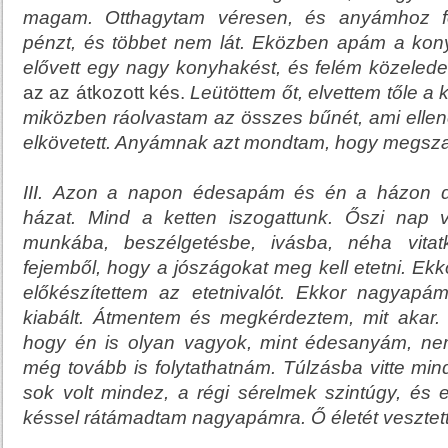
magam. Otthagytam véresen, és anyámhoz fo
pénzt, és többet nem lát. Eközben apám a ko
elővett egy nagy konyhakést, és felém közelede
az az átkozott kés.
Leütöttem őt, elvettem tőle a 
miközben ráolvastam az összes bűnét, ami ellen
elkövetett. Anyámnak azt mondtam, hogy megszab
III.
Azon a napon édesapám és én a házon do
házat. Mind a ketten iszogattunk. Őszi nap v
munkába, beszélgetésbe, ivásba, néha vitat
fejemből, hogy a jószágokat meg kell etetni. Ek
előkészítettem az etetnivalót. Ekkor nagyapá
kiabált. Átmentem és megkérdeztem, mit akar
hogy én is olyan vagyok, mint édesanyám, ne
még tovább is folytathatnám. Túlzásba vitte mi
sok volt mindez, a régi sérelmek szintúgy, és 
késsel rátámadtam nagyapámra. Ő életét vesztett