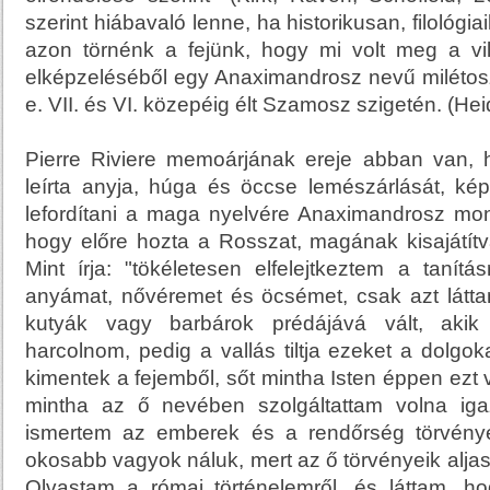
szerint hiábavaló lenne, ha historikusan, filológia
azon törnénk a fejünk, hogy mi volt meg a vil
elképzeléséből egy Anaximandrosz nevű milétoszi
e. VII. és VI. közepéig élt Szamosz szigetén. (He
Pierre Riviere memoárjának ereje abban van, 
leírta anyja, húga és öccse lemészárlását, ké
lefordítani a maga nyelvére Anaximandrosz mon
hogy előre hozta a Rosszat, magának kisajátítva
Mint írja: "tökéletesen elfelejtkeztem a tanításr
anyámat, nővéremet és öcsémet, csak azt látt
kutyák vagy barbárok prédájává vált, akik e
harcolnom, pedig a vallás tiltja ezeket a dolgo
kimentek a fejemből, sőt mintha Isten éppen ezt v
mintha az ő nevében szolgáltattam volna iga
ismertem az emberek és a rendőrség törvénye
okosabb vagyok náluk, mert az ő törvényeik alja
Olvastam a római történelemről, és láttam, h