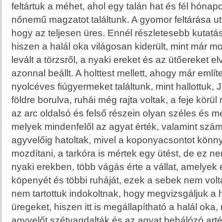
feltártuk a méhet, ahol egy talán hat és fél hónapos,
nőnemű magzatot találtunk. A gyomor feltárása ut
hogy az teljesen üres. Ennél részletesebb kutat
hiszen a halál oka világosan kiderült, mint már 
levált a törzsről, a nyaki ereket és az ütőereket el
azonnal beállt. A holttest mellett, ahogy már említ
nyolcéves fiúgyermeket találtunk, mint hallottuk, J
földre borulva, ruhái még rajta voltak, a feje kör
az arc oldalsó és felső részein olyan széles és mé
melyek mindenfelől az agyat érték, valamint szá
agyvelőig hatoltak, mivel a koponyacsontot könny
mozdítani, a tarkóra is mértek egy ütést, de ez ne
nyaki erekben, több vágás érte a vállat, amelyek e
köpenyét és többi ruháját, ezek a sebek nem volt
nem tartottuk indokoltnak, hogy megvizsgáljuk a 
üregeket, hiszen itt is megállapítható a halál oka,
agyvelőt szétvagdalták és az agyat behálózó artér