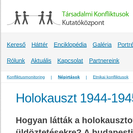
Kereső
Háttér
Enciklopédia
Galéria
Portr
Rólunk
Aktuális
Kapcsolat
Partnereink
Konfliktusmonitoring
Népirtások
Etnikai konfliktusok
|
|
Holokauszt 1944-1945
Hogyan látták a holokauszto
üldöztetésekre? A budapesti