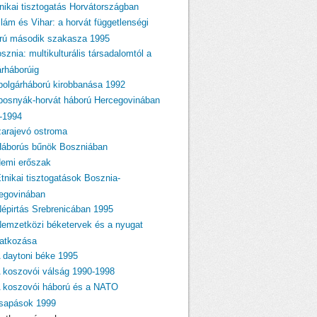
tnikai tisztogatás Horvátországban
llám és Vihar: a horvát függetlenségi
rú második szakasza 1995
sznia: multikulturális társadalomtól a
árháborúig
 polgárháború kirobbanása 1992
 bosnyák-horvát háború Hercegovinában
-1994
zarajevó ostroma
Háborús bűnök Boszniában
Nemi erőszak
Etnikai tisztogatások Bosznia-
egovinában
Népirtás Srebrenicában 1995
Nemzetközi béketervek és a nyugat
atkozása
A daytoni béke 1995
A koszovói válság 1990-1998
A koszovói háború és a NATO
csapások 1999