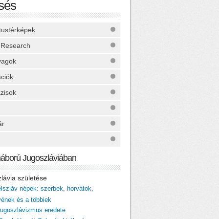
sés
ktustérképek
 Research
yagok
ációk
zisok
ár
háború Jugoszláviában
zlávia születése
élszláv népek: szerbek, horvátok,
vének és a többiek
 jugoszlávizmus eredete