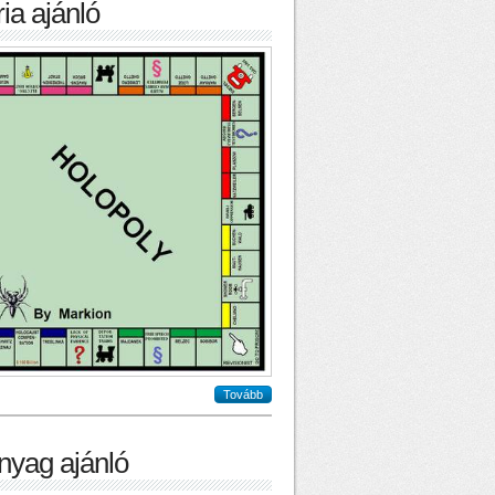
ia ajánló
Tovább
nyag ajánló