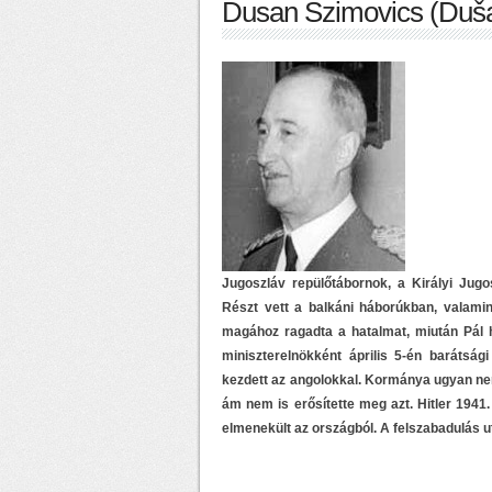
Dusan Szimovics (Duša
Jugoszláv repülőtábornok, a Királyi Jugo
Részt vett a balkáni háborúkban, valamin
magához ragadta a hatalmat, miután Pál 
miniszterelnökként április 5-én barátság
kezdett az angolokkal. Kormánya ugyan ne
ám nem is erősítette meg azt. Hitler 1941
elmenekült az országból. A felszabadulás u