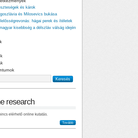
övetkezmények
eszteségek és károk
ugoszlávia és Milosevics bukása
elelősségrevonás: hágai perek és ítéletek
 magyar kisebbség a délszláv válság idején
k
ok
ak
ntumok
ne research
incs elérhető online kutatás.
Tovább