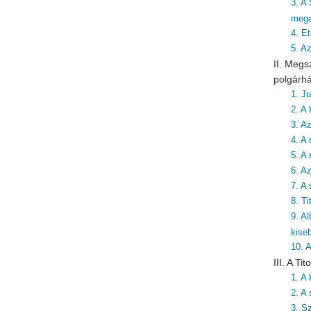
3. A
mega
4. Et
5. A
II. Megs
polgárh
1. J
2. A 
3. A
4. A 
5. A
6. A
7. A
8. T
9. A
kise
10. 
III. A T
1. A
2. A 
3. S