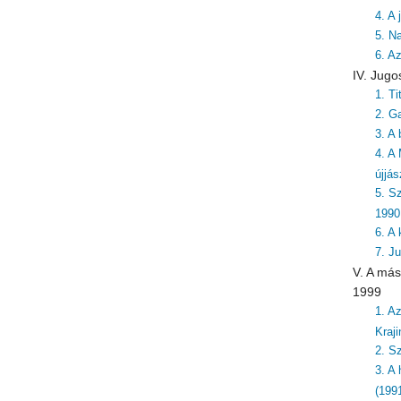
4. A
5. N
6. A
IV. Jugo
1. T
2. G
3. A 
4. A
újjá
5. S
1990
6. A
7. J
V. A más
1999
1. A
Kraj
2. S
3. A
(199