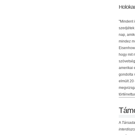
Holoka
"Mindent 
szedjétek
nap, amik
mindez me
Eisenhowe
hogy mit 
szövetség
amerikai 
gondolta 
elmúlt 20
megvizsgá
történettu
Támo
A
Társada
interdisz