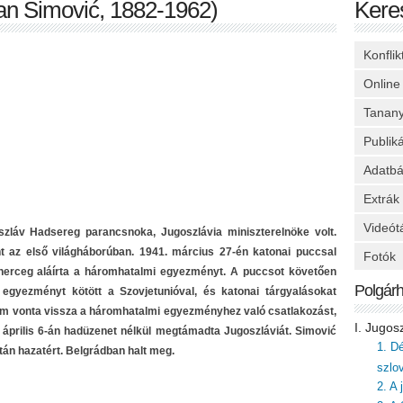
n Simović, 1882-1962)
Kere
Konfli
Online
Tanan
Publik
Adatbá
Extrák
Videót
szláv Hadsereg parancsnoka, Jugoszlávia miniszterelnöke volt.
t az első világháborúban. 1941. március 27-én katonai puccsal
Fotók
herceg aláírta a háromhatalmi egyezményt. A puccsot követően
Polgár
i egyezményt kötött a Szovjetunióval, és katonai tárgyalásokat
m vonta vissza a háromhatalmi egyezményhez való csatlakozást,
I. Jugos
. április 6-án hadüzenet nélkül megtámadta Jugoszláviát. Simović
1. D
tán hazatért. Belgrádban halt meg.
szlo
2. A