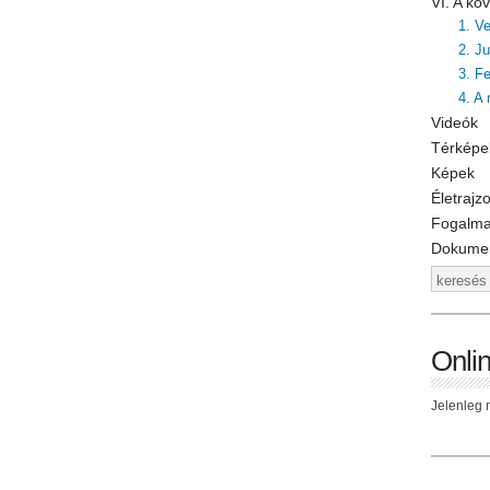
VI. A k
1. V
2. J
3. F
4. A
Videók
Térképe
Képek
Életrajz
Fogalm
Dokume
Onli
Jelenleg n