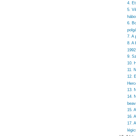
4. E
5. Vi
hábo
6. Bo
polg
7. A
8. A
1992
9. S
10. 
11. 
12. 
Herc
13. 
14. 
beav
15. 
16. 
17. 
légi