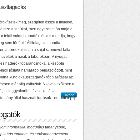
uszttagadás
örökítsetek meg, szedjétek össze a filmeket,
 össze a tanúkat, mert egyszer eljön majd a
or feláll valami rohadék, és azt mondja, hogy
g sem történt." Állítólag ezt mondta
r tábornok, miután a saját szemével látta,
műveltek a nácik a táborokban. A nyugati
es haderők főparancsnoka, a későbbi
elnök jóslata hamarabb beigazolódott, mint
volna. A holokauszttagadók főbb állításai az
 évben már alig változtak. A következőkben a
ljuk leggyakoribb téziseiket és a
Tovább
domány által használt források - eredeti n [...]
gatók
lominformatika: moduláris tananyagok,
ciplináris tartalom- és tudásmenedzsment