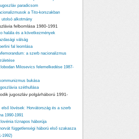
 jugoszláv paradicsom
acionalizmusok a Tito-korszakban
z utolsó alkotmány
szlávia felbomlása 1980-1991
ito halála és a következmények
azdasági válság
berlini fal leomlása
 Memorandum: a szerb nacionalizmus
születése
zlobodan Milosevics felemelkedése 1987-
 kommunizmus bukása
ugoszlávia széthullása
odik jugoszláv polgárháború 1991-
z első lövések: Horvátország és a szerb
ina 1990-1991
zlovénia tíznapos háborúja
 horvát függetlenségi háború első szakasza
1-1992)