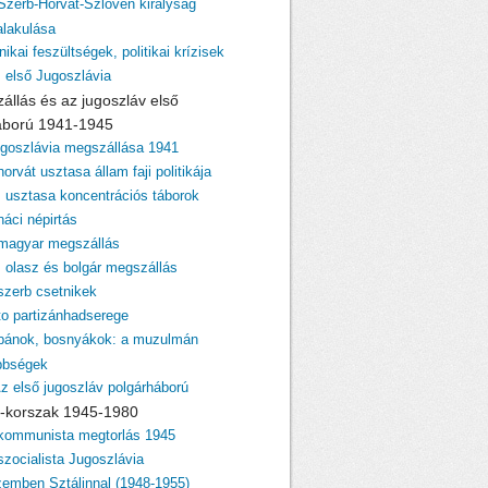
 Szerb-Horvát-Szlovén királyság
lakulása
nikai feszültségek, politikai krízisek
z első Jugoszlávia
zállás és az jugoszláv első
áború 1941-1945
ugoszlávia megszállása 1941
horvát usztasa állam faji politikája
z usztasa koncentrációs táborok
náci népirtás
 magyar megszállás
z olasz és bolgár megszállás
 szerb csetnikek
ito partizánhadserege
lbánok, bosnyákok: a muzulmán
bbségek
Az első jugoszláv polgárháború
ito-korszak 1945-1980
 kommunista megtorlás 1945
szocialista Jugoszlávia
zemben Sztálinnal (1948-1955)