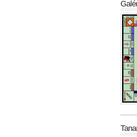
Galér
Tana