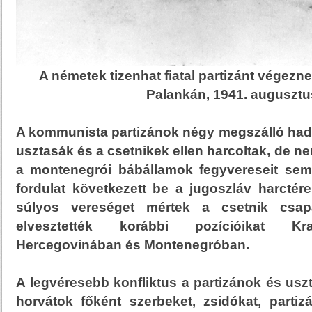
A németek tizenhat fiatal partizánt végez
Palankán, 1941. augusztu
A kommunista partizánok négy megszálló hads
usztasák és a csetnikek ellen harcoltak, de n
a montenegrói bábállamok fegyvereseit sem
fordulat következett be a jugoszláv harctér
súlyos vereséget mértek a csetnik csapa
elvesztették korábbi pozícióikat Kra
Hercegovinában és Montenegróban.
A legvéresebb konfliktus a partizánok és uszt
horvátok főként szerbeket, zsidókat, parti