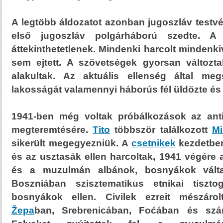
A legtöbb áldozatot azonban jugoszláv testvé
első jugoszláv polgárháború szedte. A k
áttekinthetetlenek. Mindenki harcolt mindenki
sem ejtett. A szövetségek gyorsan változta
alakultak. Az aktuális ellenség által megsz
lakosságát valamennyi háborús fél üldözte és 
1941-ben még voltak próbálkozások az anti
megteremtésére.
Tito
többször találkozott
Mi
sikerült megegyezniük. A
csetnikek
kezdetben
és az usztasák ellen harcoltak, 1941 végére
és a muzulmán albánok, bosnyákok válta
Boszniában szisztematikus etnikai tiszto
bosnyákok ellen. Civilek ezreit mészár
Žepa
ban, Srebrenicában, Fo
ć
ában és szá