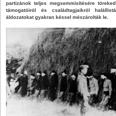
partizánok teljes megsemmisítésére törekedte
támogatóiról és családtagjaikról halállist
áldozatokat gyakran késsel mészárolták le.