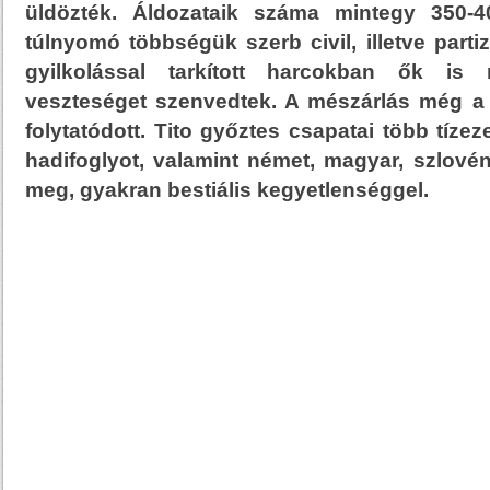
üldözték. Áldozataik száma mintegy 350-40
túlnyomó többségük szerb civil, illetve parti
gyilkolással tarkított harcokban ők is
veszteséget szenvedtek. A mészárlás még a
folytatódott. Tito győztes csapatai több tíze
hadifoglyot, valamint német, magyar, szlovén 
meg, gyakran bestiális kegyetlenséggel.