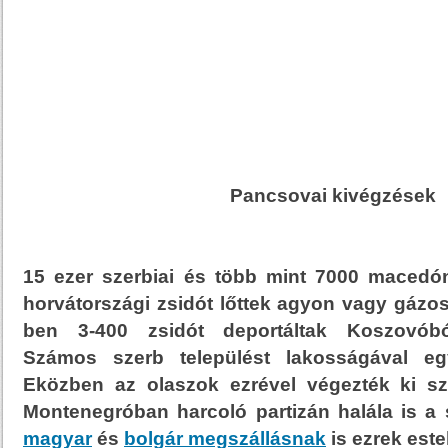
Pancsovai kivégzések
15 ezer szerbiai és több mint 7000 macedón
horvátországi zsidót lőttek agyon vagy gázosí
ben 3-400 zsidót deportáltak Koszovóbó
Számos szerb települést lakosságával együ
Eközben az olaszok ezrével végezték ki sz
Montenegróban harcoló partizán halála is a 
magyar
és
bolgár megszállásnak
is ezrek este