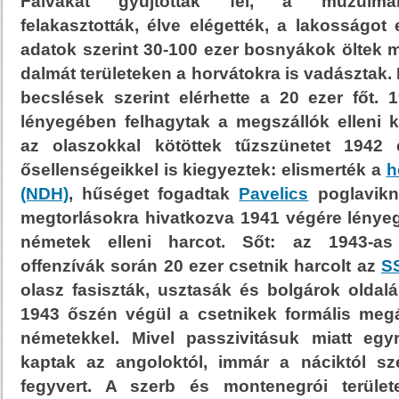
Falvakat gyújtottak fel, a muzulmán
felakasztották, élve elégették, a lakosságot
adatok szerint 30-100 ezer bosnyákok öltek 
dalmát területeken a horvátokra is vadásztak. 
becslések szerint elérhette a 20 ezer főt. 
lényegében felhagytak a megszállók elleni 
az olaszokkal kötöttek tűzszünetet 1942
ősellenségeikkel is kiegyeztek: elismerték a
h
(NDH)
, hűséget fogadtak
Pavelics
poglavikn
megtorlásokra hivatkozva 1941 végére lény
németek elleni harcot. Sőt: az 1943-as 
offenzívák során 20 ezer csetnik harcolt az
S
olasz fasiszták, usztasák és bolgárok oldalá
1943 őszén végül a csetnikek formális megá
németekkel. Mivel passzivitásuk miatt egy
kaptak az angoloktól, immár a náciktól sz
fegyvert. A szerb és montenegrói terüle