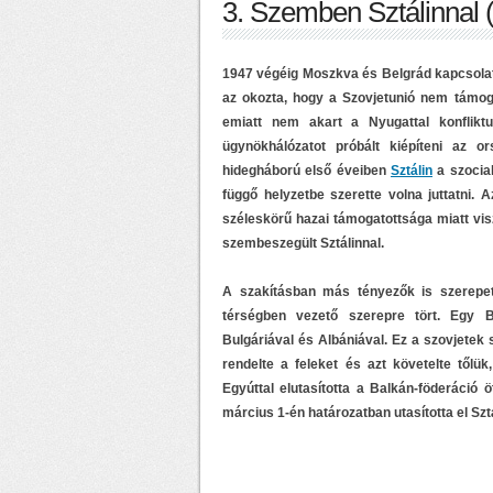
3. Szemben Sztálinnal 
1947 végéig Moszkva és Belgrád kapcsolata 
az okozta, hogy a Szovjetunió nem támogat
emiatt nem akart a Nyugattal konflikt
ügynökhálózatot próbált kiépíteni az 
hidegháború első éveiben
Sztálin
a szocial
függő helyzetbe szerette volna juttatni. A
széleskörű hazai támogatottsága miatt vi
szembeszegült Sztálinnal.
A szakításban más tényezők is szerepet
térségben vezető szerepre tört. Egy 
Bulgáriával és Albániával. Ez a szovjetek
rendelte a feleket és azt követelte tőlü
Egyúttal elutasította a Balkán-föderáció 
március 1-én határozatban utasította el Sztá