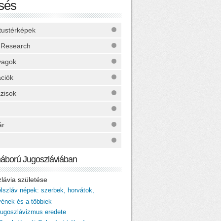
sés
ktustérképek
 Research
yagok
ációk
zisok
ár
háború Jugoszláviában
zlávia születése
élszláv népek: szerbek, horvátok,
vének és a többiek
 jugoszlávizmus eredete