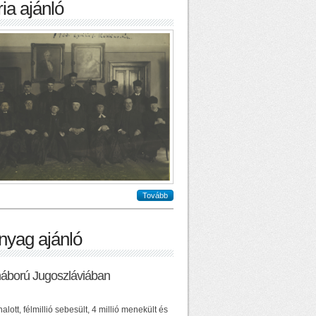
ia ajánló
Tovább
nyag ajánló
háború Jugoszláviában
alott, félmillió sebesült, 4 millió menekült és