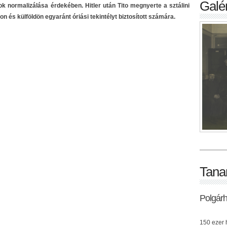
Galér
 normalizálása érdekében. Hitler után Tito megnyerte a sztálini
hon és külföldön egyaránt óriási tekintélyt biztosított számára.
Tana
Polgár
150 ezer h