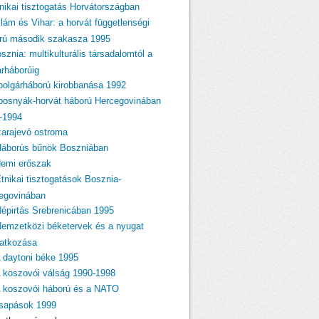
tnikai tisztogatás Horvátországban
llám és Vihar: a horvát függetlenségi
rú második szakasza 1995
sznia: multikulturális társadalomtól a
árháborúig
 polgárháború kirobbanása 1992
 bosnyák-horvát háború Hercegovinában
-1994
zarajevó ostroma
Háborús bűnök Boszniában
Nemi erőszak
Etnikai tisztogatások Bosznia-
egovinában
Népirtás Srebrenicában 1995
Nemzetközi béketervek és a nyugat
atkozása
A daytoni béke 1995
A koszovói válság 1990-1998
A koszovói háború és a NATO
csapások 1999