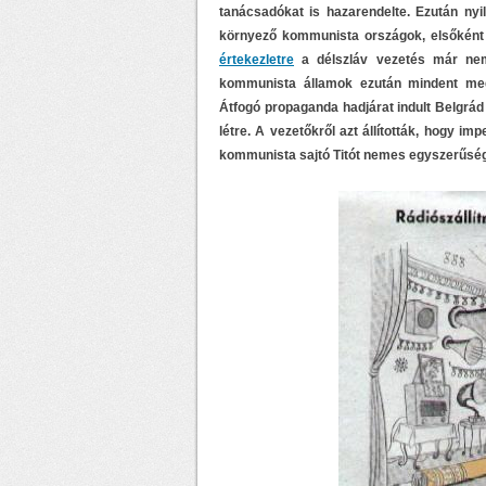
tanácsadókat is hazarendelte. Ezután ny
környező kommunista országok, elsőként 
értekezletre
a délszláv vezetés már nem 
kommunista államok ezután mindent megt
Átfogó propaganda hadjárat indult Belgrád 
létre. A vezetőkről azt állították, hogy i
kommunista sajtó Titót nemes egyszerűségg