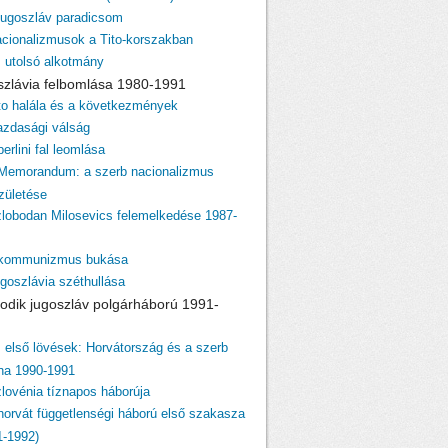
 jugoszláv paradicsom
acionalizmusok a Tito-korszakban
z utolsó alkotmány
szlávia felbomlása 1980-1991
ito halála és a következmények
azdasági válság
berlini fal leomlása
 Memorandum: a szerb nacionalizmus
születése
zlobodan Milosevics felemelkedése 1987-
 kommunizmus bukása
ugoszlávia széthullása
odik jugoszláv polgárháború 1991-
z első lövések: Horvátország és a szerb
ina 1990-1991
zlovénia tíznapos háborúja
 horvát függetlenségi háború első szakasza
1-1992)