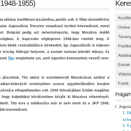
(1948-1955)
Kere
Konfli
néhány konfliktust leszámítva, pozitív volt. A főbb nézeteltérést
ta Jugoszlávia Triesztre vonatkozó területi követeléseit, mivel
Online
ust. Belgrád pedig azt nehezményezte, hogy Moszkva önálló
Tanan
országban. A kapcsolat véglegesen 1948-ban romlott meg. A
ista blokk centralizálásra törekedett, így Jugoszláviát is teljesen
Publik
z ország földrajzi helyzete, a szovjet katonai jelenlét hiánya, és
Adatbá
szont
Tito
megtehette azt, amit egyetlen kommunista vezető sem:
Extrák
Videót
 játszottak. Tito akkor is szembekerült Moszkvával, amikor a
Fotók
Balkán-föderáció reményében szoros együttműködést kezdett
 számára elfogadhatatlan volt. 1948 februárjában Sztálin magához
Polgár
k, hogy külpolitikai kérdésekben kérjék ki Moszkva véleményét.
ötletét. Tito erre a találkozóra már el sem ment és a JKP 1948.
I. Jugos
lin követeléseit.
1. D
szlo
2. A