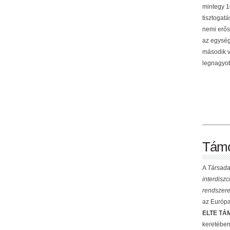
mintegy 10
tisztogat
nemi erős
az egység
második v
legnagyob
Támo
A
Társada
interdisz
rendszere
az Európai
ELTE TÁM
keretében