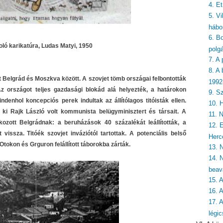
4. E
5. Vi
hábo
6. Bo
oló karikatúra, Ludas Matyi, 1950
polg
7. A
8. A
Belgrád és Moszkva között. A szovjet tömb országai felbontották
1992
Az országot teljes gazdasági blokád alá helyezték, a határokon
9. S
denhol koncepciós perek indultak az állítólagos titóisták ellen.
10. 
ki Rajk László volt kommunista belügyminisztert és társait. A
11. 
zott Belgrádnak: a beruházások 40 százalékát leállították, a
12. 
vissza. Titóék szovjet inváziótól tartottak. A potenciális belső
Herc
 Otokon és Grguron felállított táborokba zárták.
13. 
14. 
beav
15. 
16. 
17. 
légi