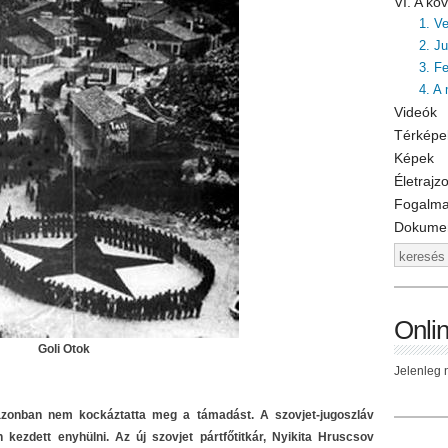
VI. A k
1. V
2. J
3. F
4. A
Videók
Térképe
Képek
Életrajz
Fogalm
Dokume
Onli
Goli Otok
Jelenleg n
zonban nem kockáztatta meg a támadást. A szovjet-jugoszláv
 kezdett enyhülni. Az új szovjet pártfőtitkár, Nyikita Hruscsov