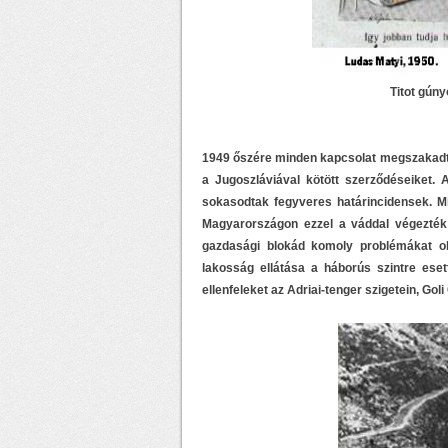
Titot gúny
1949 őszére minden kapcsolat megszakadt 
a Jugoszláviával kötött szerződéseiket. 
sokasodtak fegyveres határincidensek. Min
Magyarországon ezzel a váddal végezték 
gazdasági blokád komoly problémákat oko
lakosság ellátása a háborús szintre esett 
ellenfeleket az Adriai-tenger szigetein, Goli