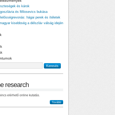
övetkezmények
eszteségek és károk
ugoszlávia és Milosevics bukása
elelősségrevonás: hágai perek és ítéletek
 magyar kisebbség a délszláv válság idején
k
ok
ak
ntumok
ne research
incs elérhető online kutatás.
Tovább