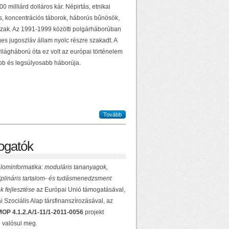
0 milliárd dolláros kár. Népirtás, etnikai
ás, koncentrációs táborok, háborús bűnösök,
zak. Az 1991-1999 közötti polgárháborúban
es jugoszláv állam nyolc részre szakadt. A
ilágháború óta ez volt az európai történelem
b és legsúlyosabb háborúja.
Tovább
gatók
lominformatika: moduláris tananyagok,
ciplináris tartalom- és tudásmenedzsment
k fejlesztése
az Európai Unió támogatásával,
 Szociális Alap társfinanszírozásával, az
OP 4.1.2.A/1-11/1-2011-0056
projekt
 valósul meg.