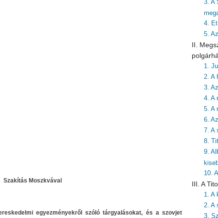
3. A
mega
4. Et
5. A
II. Megs
polgárh
1. J
2. A 
3. A
4. A 
5. A
6. A
7. A
8. T
9. A
kise
10. 
Szakítás Moszkvával
III. A T
1. A
2. A 
kereskedelmi egyezményekről szóló tárgyalásokat, és a szovjet
3. S