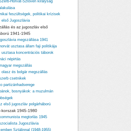
 Szerb-Horvát-Szlovén királyság
lakulása
nikai feszültségek, politikai krízisek
z első Jugoszlávia
zállás és az jugoszláv első
áború 1941-1945
ugoszlávia megszállása 1941
horvát usztasa állam faji politikája
z usztasa koncentrációs táborok
náci népirtás
 magyar megszállás
z olasz és bolgár megszállás
 szerb csetnikek
ito partizánhadserege
lbánok, bosnyákok: a muzulmán
bbségek
Az első jugoszláv polgárháború
ito-korszak 1945-1980
 kommunista megtorlás 1945
szocialista Jugoszlávia
zemben Sztálinnal (1948-1955)