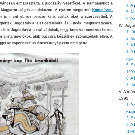
ilvánosan elmarasztalta a jugoszláv vezetőket. A kampányhoz a
4. A
Magyarország is csatlakozott. A nyáron megtartott
Kominform-
5. N
is ment el, így persze ki is zárták őket a szervezetből. A
6. A
ettek Jugoszlávia elszigetelésére és Titoék megbuktatására.
IV. Jugo
ellen. Jugoszláviát azzal vádolták, hogy fasiszta rendszert hozott
1. T
mperialista ügynökök, akik puccsra készülnek szomszédaik ellen. A
2. G
el az imperializmus láncos kutyájaként emlegette.
3. A 
4. A
újjá
5. S
1990
6. A
7. J
V. A más
1999
1. A
Kraj
2. S
3. A
(199