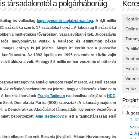
lis társadalomtól a polgárháborúig
Kere
Konfli
kailag és vallásilag
legvegyesebb tagköztársasága
. A 4,5 millió
31 százaléka szerb, 17 százaléka horvát. A lakosság 8 százaléka
Online
többen a multietnikus
fővárosban, Szarajevóban éltek. Jugoszlávia
Tanan
n erős hagyományai voltak a vallások és etnikumok békés
magas aránya is jól jelezte. Mégis itt került sor a jugoszláv
Publik
konfliktusára. Az 1992 áprilisa és 1995 novembere között zajló
Adatbá
ivil áldozata volt. Mintegy 2,5 millió ember vesztette el otthonát
Extrák
Videót
sznia-Hercegovina sokáig nyugodt régió maradt. Az első szabad
Fotók
k. Az erősödő nacionalizmust jelezte, hogy a választók zöme nem
. A boszniai horvátok
Franjo Tudjman
nacionalista pártjára a
HDZ
-
Polgár
e Szerb Demokrata Pártra (SDS) szavaztak. A lakosság majdnem
t, a Demokratikus Akciópártot támogatták. Így ennek vezetője, a
I. Jugos
 miatt bebörtönzött
Alija Izetbegovics
lett a tagköztársaság első
1. D
szlo
2. A
ltérő elképzelése volt Bosznia jövőjéről. Miután Horvátország és