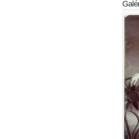
Galér