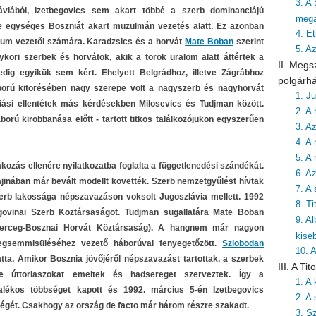
3. A
áviából, Izetbegovics sem akart többé a szerb dominanciájú
mega
e egységes Boszniát akart muzulmán vezetés alatt. Ez azonban
4. Et
ikum vezetői számára. Karadzsics és a horvát
Mate Boban
szerint
5. A
kori szerbek és horvátok, akik a török uralom alatt áttértek a
II. Megs
dig egyikük sem kért. Ehelyett Belgrádhoz, illetve Zágrábhoz
polgárh
áború kitörésében nagy szerepe volt a nagyszerb és nagyhorvát
1. J
iási ellentétek más kérdésekben Milosevics és Tudjman között.
2. A 
orú kirobbanása előtt - tartott titkos találkozójukon egyszerűen
3. A
4. A 
5. A
akozás ellenére nyilatkozatba foglalta a függetlenedési szándékát.
6. A
jinában már bevált modellt követték. Szerb nemzetgyűlést hívtak
7. A
erb lakossága népszavazáson voksolt Jugoszlávia mellett. 1992
8. T
egovinai Szerb Köztársaságot. Tudjman sugallatára Mate Boban
9. A
 (Herceg-Bosznai Horvát Köztársaság). A hangnem már nagyon
kise
egsemmisüléséhez vezető háborúval fenyegetőzött.
Szlobodan
10. 
ta. Amikor Bosznia jövőjéről népszavazást tartottak, a szerbek
III. A T
te úttorlaszokat emeltek és hadsereget szerveztek. Így a
1. A
alékos többséget kapott és 1992. március 5-én Izetbegovics
2. A 
égét. Csakhogy az ország de facto már három részre szakadt.
3. S