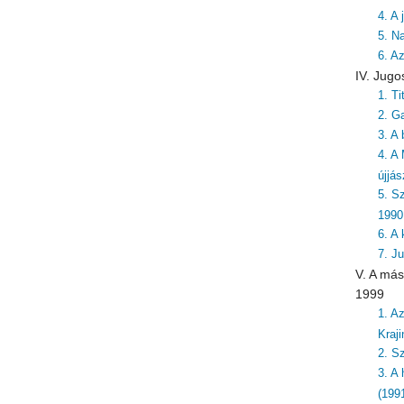
4. A
5. N
6. A
IV. Jugo
1. T
2. G
3. A 
4. A
újjá
5. S
1990
6. A
7. J
V. A más
1999
1. A
Kraj
2. S
3. A
(199