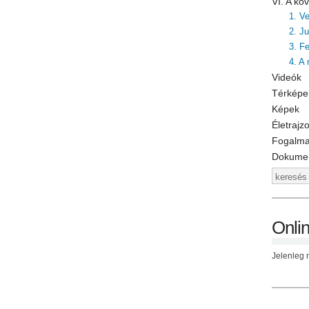
VI. A k
1. V
2. J
3. F
4. A
Videók
Térképe
Képek
Életrajz
Fogalm
Dokume
Onli
Jelenleg n