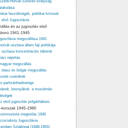
 Szerb-Horvát-Szlovén királyság
lakulása
nikai feszültségek, politikai krízisek
z első Jugoszlávia
zállás és az jugoszláv első
áború 1941-1945
ugoszlávia megszállása 1941
horvát usztasa állam faji politikája
z usztasa koncentrációs táborok
náci népirtás
 magyar megszállás
z olasz és bolgár megszállás
 szerb csetnikek
ito partizánhadserege
lbánok, bosnyákok: a muzulmán
bbségek
Az első jugoszláv polgárháború
ito-korszak 1945-1980
 kommunista megtorlás 1945
szocialista Jugoszlávia
zemben Sztálinnal (1948-1955)