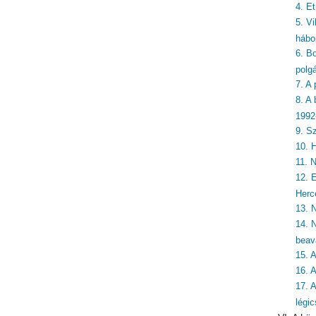
4. E
5. Vi
hábo
6. Bo
polg
7. A
8. A
1992
9. S
10. 
11. 
12. 
Herc
13. 
14. 
beav
15. 
16. 
17. 
légi