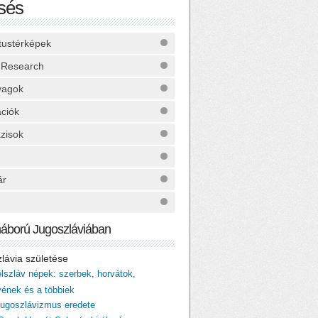
sés
ktustérképek
 Research
yagok
ációk
zisok
ár
háború Jugoszláviában
zlávia születése
élszláv népek: szerbek, horvátok,
vének és a többiek
 jugoszlávizmus eredete