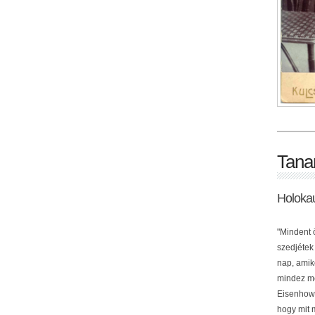
Tana
Holoka
"Mindent 
szedjétek
nap, amik
mindez me
Eisenhowe
hogy mit 