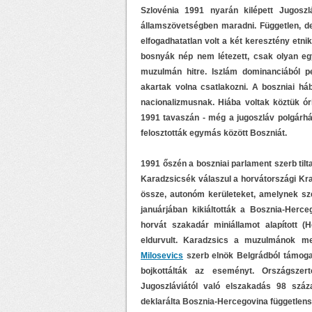
Szlovénia 1991 nyarán kilépett Jugoszl
államszövetségben maradni. Független, d
elfogadhatatlan volt a két keresztény etn
bosnyák nép nem létezett, csak olyan egy
muzulmán hitre. Iszlám dominanciából pe
akartak volna csatlakozni. A boszniai h
nacionalizmusnak. Hiába voltak köztük ór
1991 tavaszán - még a jugoszláv polgárháb
felosztották egymás között Boszniát.
1991 őszén a boszniai parlament szerb tilt
Karadzsicsék válaszul a horvátországi Kra
össze, autonóm kerületeket, amelynek sz
januárjában kikiáltották a Bosznia-Herc
horvát szakadár miniállamot alapított
eldurvult. Karadzsics a muzulmánok m
Milosevics
szerb elnök Belgrádból támogat
bojkottálták az eseményt. Országszer
Jugoszláviától való elszakadás 98 száz
deklarálta Bosznia-Hercegovina függetlens