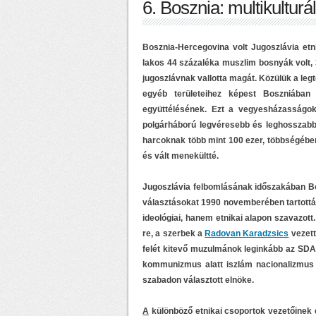
6. Bosznia: multikulturá
Bosznia-Hercegovina volt Jugoszlávia etni
lakos 44 százaléka muszlim bosnyák volt, 
jugoszlávnak vallotta magát. Közülük a leg
egyéb területeihez képest Boszniába
együttélésének. Ezt a vegyesházasságok 
polgárháború legvéresebb és leghosszabb 
harcoknak több mint 100 ezer, többségében c
és vált menekültté.
Jugoszlávia felbomlásának időszakában Bo
választásokat 1990 novemberében tartottá
ideológiai, hanem etnikai alapon szavazott
re, a szerbek a
Radovan Karadzsics
vezett
felét kitevő muzulmánok leginkább az SDA-
kommunizmus alatt iszlám nacionalizmus
szabadon választott elnöke.
A
különböző etnikai csoportok vezetőinek e