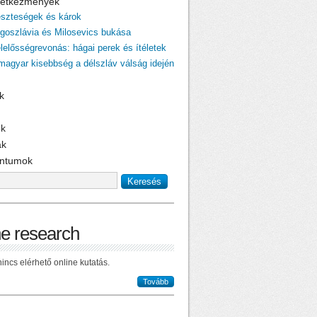
övetkezmények
eszteségek és károk
ugoszlávia és Milosevics bukása
elelősségrevonás: hágai perek és ítéletek
 magyar kisebbség a délszláv válság idején
k
ok
ak
ntumok
ne research
incs elérhető online kutatás.
Tovább