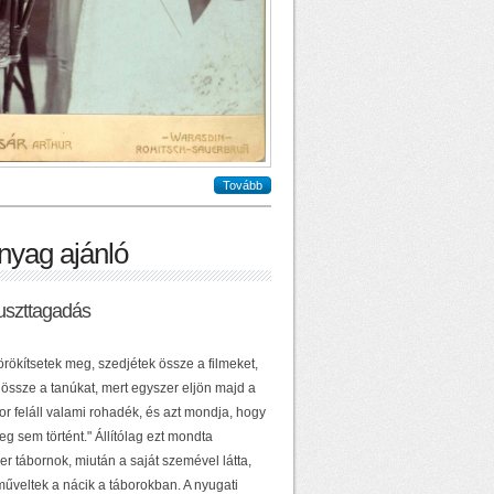
Tovább
nyag ajánló
uszttagadás
örökítsetek meg, szedjétek össze a filmeket,
 össze a tanúkat, mert egyszer eljön majd a
or feláll valami rohadék, és azt mondja, hogy
g sem történt." Állítólag ezt mondta
r tábornok, miután a saját szemével látta,
műveltek a nácik a táborokban. A nyugati