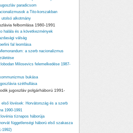
 jugoszláv paradicsom
acionalizmusok a Tito-korszakban
z utolsó alkotmány
szlávia felbomlása 1980-1991
ito halála és a következmények
azdasági válság
berlini fal leomlása
 Memorandum: a szerb nacionalizmus
születése
zlobodan Milosevics felemelkedése 1987-
 kommunizmus bukása
ugoszlávia széthullása
odik jugoszláv polgárháború 1991-
z első lövések: Horvátország és a szerb
ina 1990-1991
zlovénia tíznapos háborúja
 horvát függetlenségi háború első szakasza
1-1992)