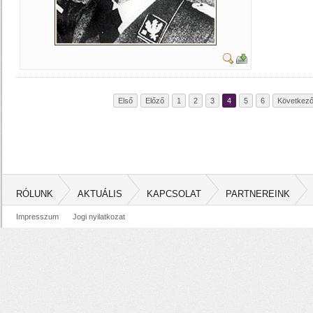
Első
Előző
1
2
3
4
5
6
Következ
RÓLUNK
AKTUÁLIS
KAPCSOLAT
PARTNEREINK
Impresszum
Jogi nyilatkozat