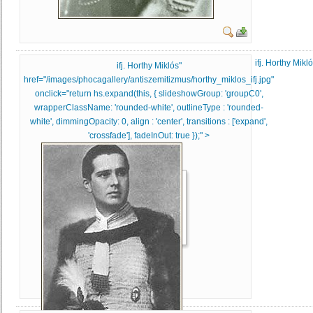
ifj. Horthy Mikl
ifj. Horthy Miklós"
href="/images/phocagallery/antiszemitizmus/horthy_miklos_ifj.jpg"
onclick="return hs.expand(this, { slideshowGroup: 'groupC0',
wrapperClassName: 'rounded-white', outlineType : 'rounded-
white', dimmingOpacity: 0, align : 'center', transitions : ['expand',
'crossfade'], fadeInOut: true });" >