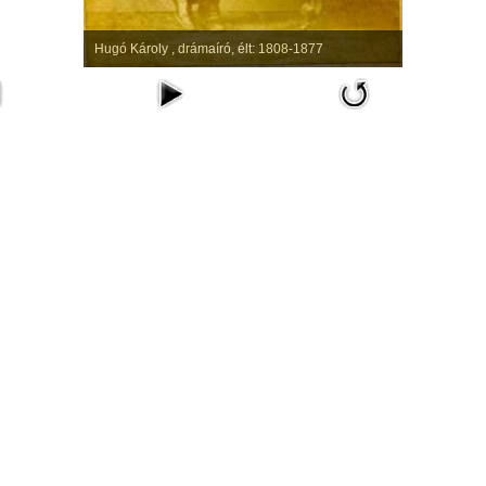
Hugó Károly , drámaíró, élt: 1808-1877