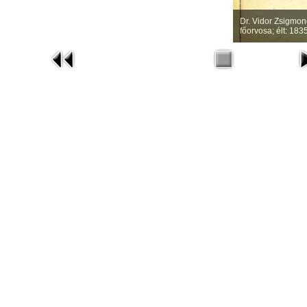
Dr. Vidor Zsigmon
főorvosa; élt: 18