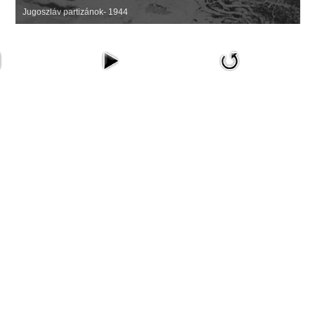
Jugoszláv partizánok- 1944