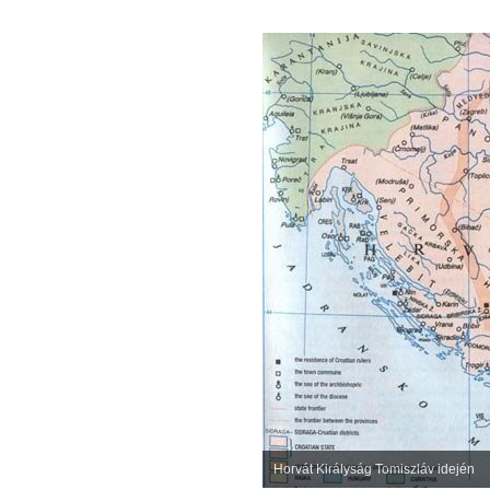
Horvát Királyság Tomiszláv idején