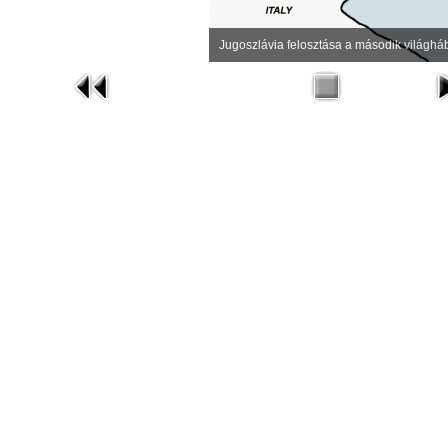
Jugoszlávia felosztása a második világhá