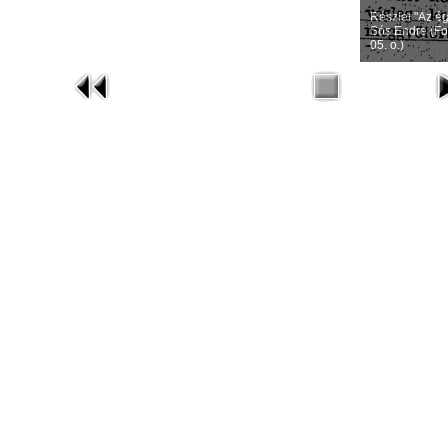
Részlet "Az ég
Sós Endre (For
05. o.)