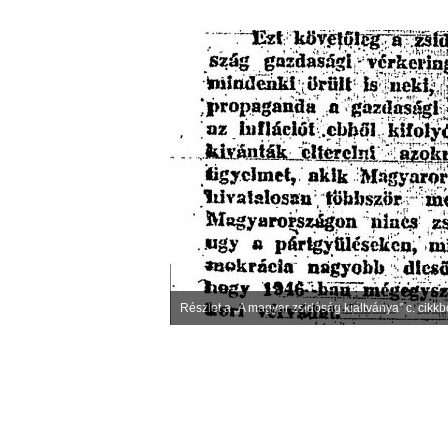
Részlet a „A magyar zsidóság kiáltványa" c. cikkbő