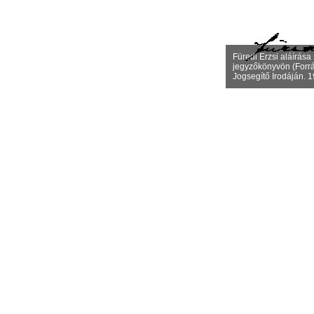
Füredi Erzsi aláírása
jegyzőkönyvön (Forrá
Jogsegítő Irodáján. 