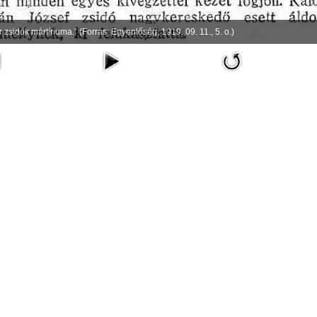
 zsidók mártíriuma.” (Forrás: Egyenlőség, 1919. 09. 11., 5. o.)