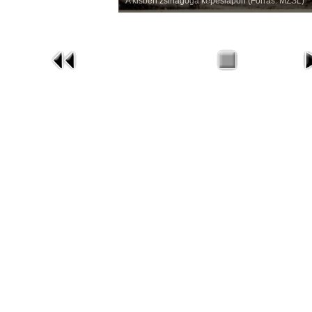
A kisbéri zsinagóga képeslapon (Forrás: MZSL)