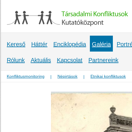
Kereső
Háttér
Enciklopédia
Galéria
Portr
Rólunk
Aktuális
Kapcsolat
Partnereink
Konfliktusmonitoring
Népirtások
Etnikai konfliktusok
|
|