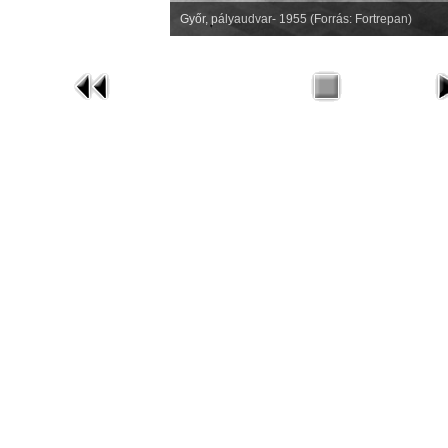
Győr, pályaudvar- 1955 (Forrás: Fortrepan)