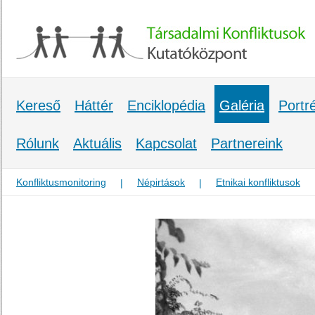
Kereső
Háttér
Enciklopédia
Galéria
Portr
Rólunk
Aktuális
Kapcsolat
Partnereink
Konfliktusmonitoring
Népirtások
Etnikai konfliktusok
|
|