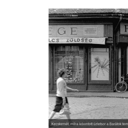
Kecskemét, mára lebontott üzletsor a Barátok te