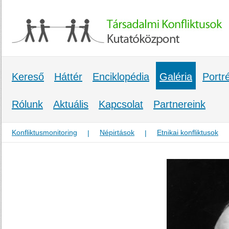
Kereső
Háttér
Enciklopédia
Galéria
Portr
Rólunk
Aktuális
Kapcsolat
Partnereink
Konfliktusmonitoring
Népirtások
Etnikai konfliktusok
|
|