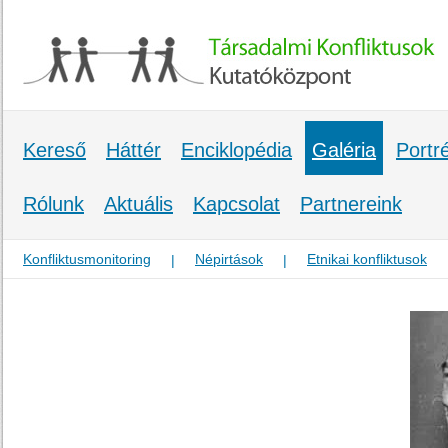
Kereső
Háttér
Enciklopédia
Galéria
Portr
Rólunk
Aktuális
Kapcsolat
Partnereink
Konfliktusmonitoring
Népirtások
Etnikai konfliktusok
|
|