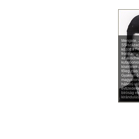
Mengele, 
SS-század
között a 
frontszolgá
az auschwi
kutatóorv
kísérletek
főleg zsid
Gyakran ő 
magyarorsz
háború utá
évtizedeki
bíróság el
kirándulás 