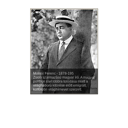
Molnár Ferenc - 1878-195
Zsidó származású magyar író. A magyar
politikai élet jobbra tolódása miatt a
világháború kitörése előtt emigrált,
külföldön világhírnevet szerzett.