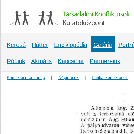
Kereső
Háttér
Enciklopédia
Galéria
Portr
Rólunk
Aktuális
Kapcsolat
Partnereink
Konfliktusmonitoring
Népirtások
Etnikai konfliktusok
|
|