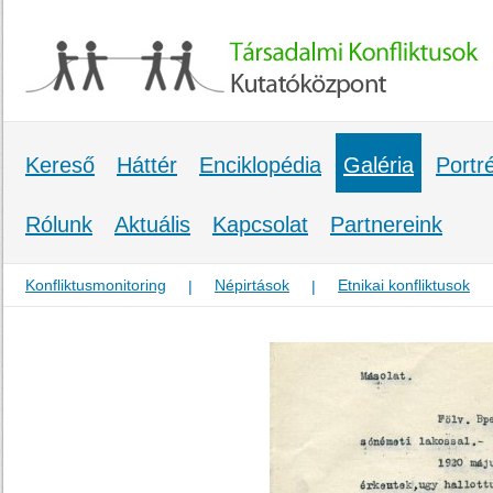
Kereső
Háttér
Enciklopédia
Galéria
Portr
Rólunk
Aktuális
Kapcsolat
Partnereink
Konfliktusmonitoring
Népirtások
Etnikai konfliktusok
|
|