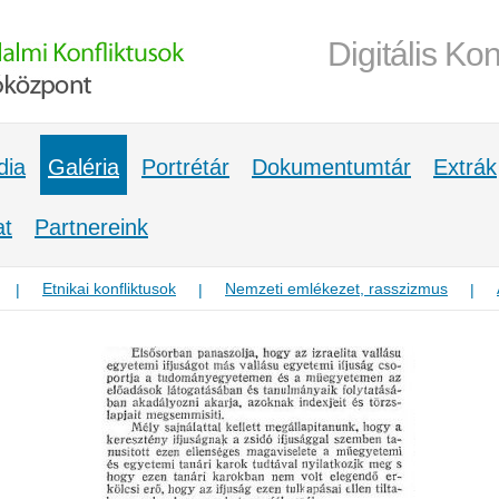
Digitális Kon
dia
Galéria
Portrétár
Dokumentumtár
Extrák
at
Partnereink
Etnikai konfliktusok
Nemzeti emlékezet, rasszizmus
|
|
|