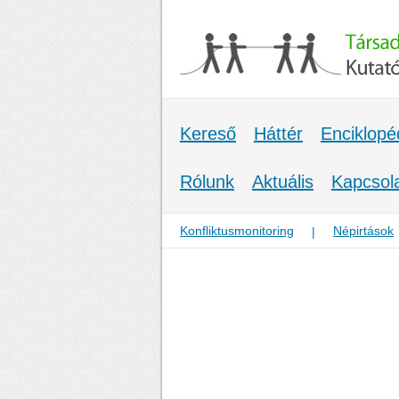
Kereső
Háttér
Enciklopé
Rólunk
Aktuális
Kapcsol
Konfliktusmonitoring
Népirtások
|