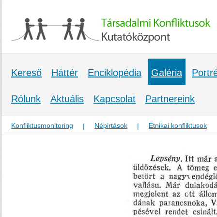
Kereső
Háttér
Enciklopédia
Galéria
Portr
Rólunk
Aktuális
Kapcsolat
Partnereink
Konfliktusmonitoring
Népirtások
Etnikai konfliktusok
|
|