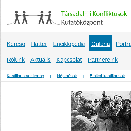
Kereső
Háttér
Enciklopédia
Galéria
Portr
Rólunk
Aktuális
Kapcsolat
Partnereink
Konfliktusmonitoring
Népirtások
Etnikai konfliktusok
|
|