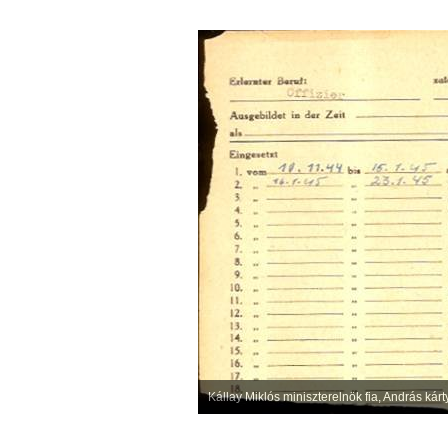
Kállay Miklós miniszterelnök fia, András kár