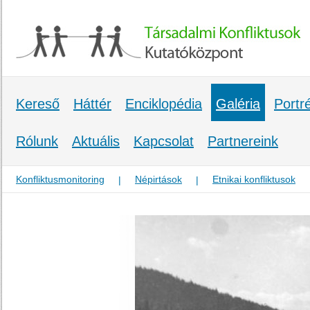
Kereső
Háttér
Enciklopédia
Galéria
Portr
Rólunk
Aktuális
Kapcsolat
Partnereink
Konfliktusmonitoring
Népirtások
Etnikai konfliktusok
|
|